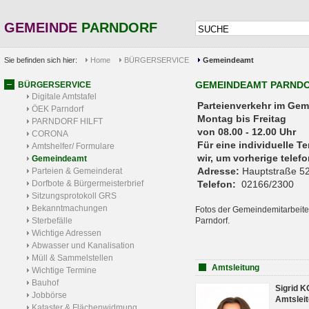
GEMEINDE
PARNDORF
Sie befinden sich hier:
Home
BÜRGERSERVICE
Gemeindeamt
GEMEINDEAMT PARND
BÜRGERSERVICE
Digitale Amtstafel
Parteienverkehr 
ÖEK Parndorf
Montag bis Freitag
PARNDORF HILFT
von 08.00 - 12.00 Uhr
CORONA
Für eine individuelle T
Amtshelfer/ Formulare
wir, um vorherige tele
Gemeindeamt
Adresse:
Hauptstraße 52
Parteien & Gemeinderat
Dorfbote & Bürgermeisterbrief
Telefon:
02166/2300
Sitzungsprotokoll GRS
Bekanntmachungen
Fotos der Gemeindemitarbeite
Sterbefälle
Parndorf.
Wichtige Adressen
Abwasser und Kanalisation
Müll & Sammelstellen
Amtsleitung
Wichtige Termine
Bauhof
Sigrid 
Jobbörse
Amtsleit
Kataster & Flächenwidmung