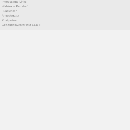
Interessante Links
Wahlen in Parndorf
Fundwesen
Amtssignatur
Postpartner
Gebäudeinventar laut EED III