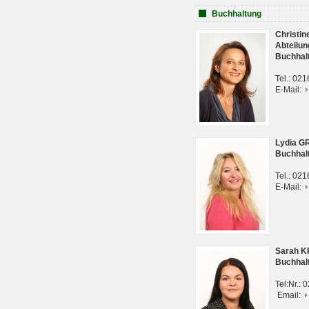
Buchhaltung
Christi
Abteilun
Buchhal
Tel.: 02
E-Mail:
Lydia G
Buchhal
Tel.: 02
E-Mail:
Sarah 
Buchhal
Tel:Nr.:
Email: