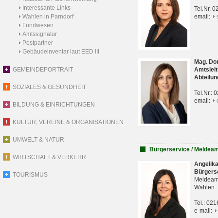
Interessante Links
Tel.Nr. 
Wahlen in Parndorf
email:
Fundwesen
Amtssignatur
Postpartner
Gebäudeinventar laut EED III
Mag. Do
GEMEINDEPORTRAIT
Amtsleit
Abteilun
SOZIALES & GESUNDHEIT
Tel.Nr.:
email:
BILDUNG & EINRICHTUNGEN
KULTUR, VEREINE & ORGANISATIONEN
UMWELT & NATUR
Bürgerservice / Meldea
WIRTSCHAFT & VERKEHR
Angelik
Bürgers
TOURISMUS
Meldeam
Wahlen
Tel.: 02
e-mail: