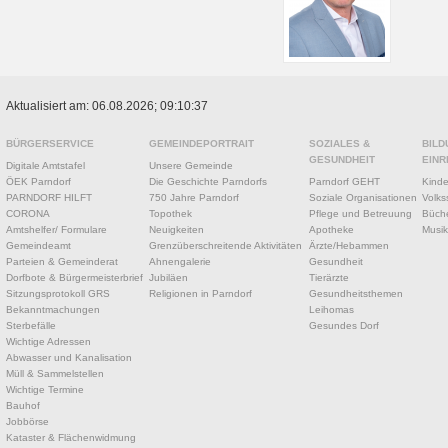
Aktualisiert am: 06.08.2026; 09:10:37
BÜRGERSERVICE
GEMEINDEPORTRAIT
SOZIALES &
BILD
GESUNDHEIT
EINR
Digitale Amtstafel
Unsere Gemeinde
ÖEK Parndorf
Die Geschichte Parndorfs
Parndorf GEHT
Kinde
PARNDORF HILFT
750 Jahre Parndorf
Soziale Organisationen
Volks
CORONA
Topothek
Pflege und Betreuung
Büche
Amtshelfer/ Formulare
Neuigkeiten
Apotheke
Musik
Gemeindeamt
Grenzüberschreitende Aktivitäten
Ärzte/Hebammen
Parteien & Gemeinderat
Ahnengalerie
Gesundheit
Dorfbote & Bürgermeisterbrief
Jubiläen
Tierärzte
Sitzungsprotokoll GRS
Religionen in Parndorf
Gesundheitsthemen
Bekanntmachungen
Leihomas
Sterbefälle
Gesundes Dorf
Wichtige Adressen
Abwasser und Kanalisation
Müll & Sammelstellen
Wichtige Termine
Bauhof
Jobbörse
Kataster & Flächenwidmung