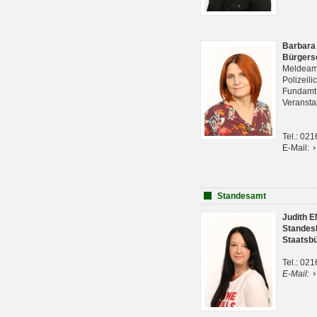
Barbara
Bürgers
Meldeam
Polizeil
Fundam
Veranst
Tel.: 02
E-Mail:
Standesamt
Judith 
Standes
Staatsb
Tel.: 02
E-Mail: