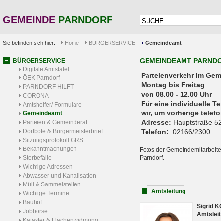
GEMEINDE
PARNDORF
Sie befinden sich hier:
Home
BÜRGERSERVICE
Gemeindeamt
GEMEINDEAMT PARND
BÜRGERSERVICE
Digitale Amtstafel
Parteienverkehr 
ÖEK Parndorf
Montag bis Freitag
PARNDORF HILFT
von 08.00 - 12.00 Uhr
CORONA
Für eine individuelle T
Amtshelfer/ Formulare
wir, um vorherige tele
Gemeindeamt
Adresse:
Hauptstraße 52
Parteien & Gemeinderat
Dorfbote & Bürgermeisterbrief
Telefon:
02166/2300
Sitzungsprotokoll GRS
Bekanntmachungen
Fotos der Gemeindemitarbeite
Sterbefälle
Parndorf.
Wichtige Adressen
Abwasser und Kanalisation
Müll & Sammelstellen
Amtsleitung
Wichtige Termine
Bauhof
Sigrid 
Jobbörse
Amtsleit
Kataster & Flächenwidmung