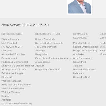
Aktualisiert am: 06.08.2026; 09:10:37
BÜRGERSERVICE
GEMEINDEPORTRAIT
SOZIALES &
BILD
GESUNDHEIT
EINR
Digitale Amtstafel
Unsere Gemeinde
ÖEK Parndorf
Die Geschichte Parndorfs
Parndorf GEHT
Kinde
PARNDORF HILFT
750 Jahre Parndorf
Soziale Organisationen
Volks
CORONA
Topothek
Pflege und Betreuung
Büche
Amtshelfer/ Formulare
Neuigkeiten
Apotheke
Musik
Gemeindeamt
Grenzüberschreitende Aktivitäten
Ärzte/Hebammen
Parteien & Gemeinderat
Ahnengalerie
Gesundheit
Dorfbote & Bürgermeisterbrief
Jubiläen
Tierärzte
Sitzungsprotokoll GRS
Religionen in Parndorf
Gesundheitsthemen
Bekanntmachungen
Leihomas
Sterbefälle
Gesundes Dorf
Wichtige Adressen
Abwasser und Kanalisation
Müll & Sammelstellen
Wichtige Termine
Bauhof
Jobbörse
Kataster & Flächenwidmung