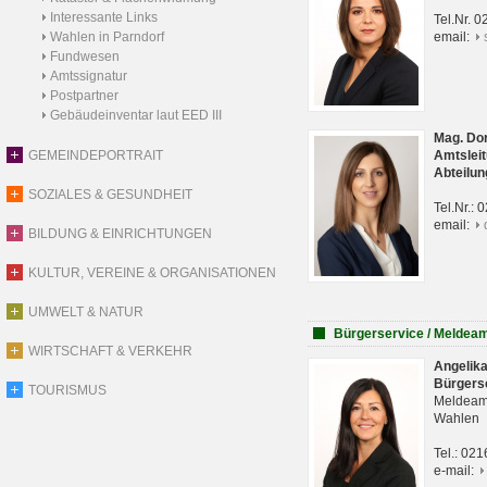
Interessante Links
Tel.Nr. 
Wahlen in Parndorf
email:
Fundwesen
Amtssignatur
Postpartner
Gebäudeinventar laut EED III
Mag. Do
GEMEINDEPORTRAIT
Amtsleit
Abteilun
SOZIALES & GESUNDHEIT
Tel.Nr.:
email:
BILDUNG & EINRICHTUNGEN
KULTUR, VEREINE & ORGANISATIONEN
UMWELT & NATUR
Bürgerservice / Meldea
WIRTSCHAFT & VERKEHR
Angelik
Bürgers
TOURISMUS
Meldeam
Wahlen
Tel.: 02
e-mail: