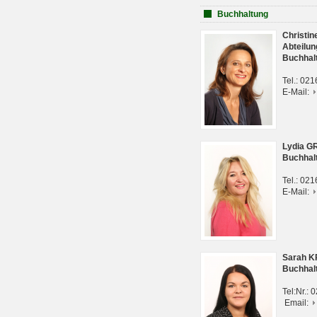
Buchhaltung
Christi
Abteilun
Buchhal
Tel.: 02
E-Mail:
Lydia G
Buchhal
Tel.: 02
E-Mail:
Sarah 
Buchhal
Tel:Nr.:
Email: