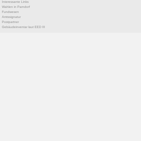
Interessante Links
Wahlen in Parndorf
Fundwesen
Amtssignatur
Postpartner
Gebäudeinventar laut EED III