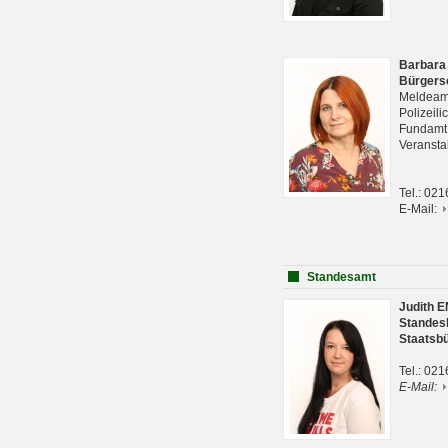
Barbara
Bürgers
Meldeam
Polizeil
Fundam
Veranst
Tel.: 02
E-Mail:
Standesamt
Judith 
Standes
Staatsb
Tel.: 02
E-Mail: