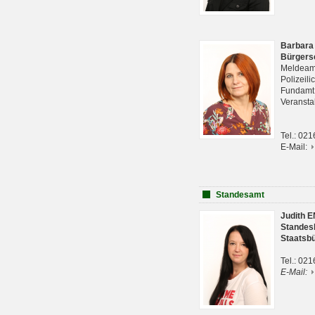
Barbara
Bürgers
Meldeam
Polizeil
Fundam
Veranst
Tel.: 02
E-Mail:
Standesamt
Judith 
Standes
Staatsb
Tel.: 02
E-Mail: