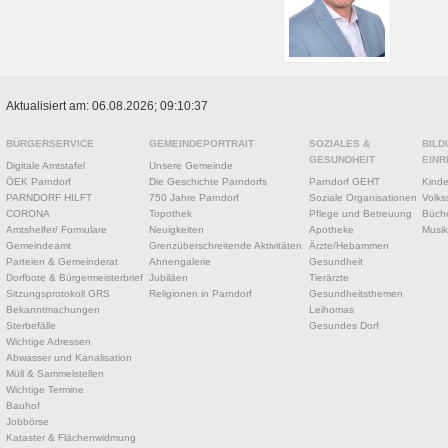
Aktualisiert am: 06.08.2026; 09:10:37
BÜRGERSERVICE
GEMEINDEPORTRAIT
SOZIALES &
BILD
GESUNDHEIT
EINR
Digitale Amtstafel
Unsere Gemeinde
ÖEK Parndorf
Die Geschichte Parndorfs
Parndorf GEHT
Kinde
PARNDORF HILFT
750 Jahre Parndorf
Soziale Organisationen
Volks
CORONA
Topothek
Pflege und Betreuung
Büche
Amtshelfer/ Formulare
Neuigkeiten
Apotheke
Musik
Gemeindeamt
Grenzüberschreitende Aktivitäten
Ärzte/Hebammen
Parteien & Gemeinderat
Ahnengalerie
Gesundheit
Dorfbote & Bürgermeisterbrief
Jubiläen
Tierärzte
Sitzungsprotokoll GRS
Religionen in Parndorf
Gesundheitsthemen
Bekanntmachungen
Leihomas
Sterbefälle
Gesundes Dorf
Wichtige Adressen
Abwasser und Kanalisation
Müll & Sammelstellen
Wichtige Termine
Bauhof
Jobbörse
Kataster & Flächenwidmung