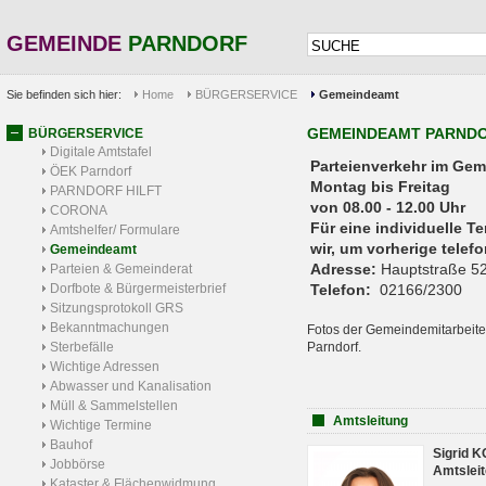
GEMEINDE
PARNDORF
Sie befinden sich hier:
Home
BÜRGERSERVICE
Gemeindeamt
GEMEINDEAMT PARND
BÜRGERSERVICE
Digitale Amtstafel
Parteienverkehr 
ÖEK Parndorf
Montag bis Freitag
PARNDORF HILFT
von 08.00 - 12.00 Uhr
CORONA
Für eine individuelle T
Amtshelfer/ Formulare
wir, um vorherige tele
Gemeindeamt
Adresse:
Hauptstraße 52
Parteien & Gemeinderat
Dorfbote & Bürgermeisterbrief
Telefon:
02166/2300
Sitzungsprotokoll GRS
Bekanntmachungen
Fotos der Gemeindemitarbeite
Sterbefälle
Parndorf.
Wichtige Adressen
Abwasser und Kanalisation
Müll & Sammelstellen
Amtsleitung
Wichtige Termine
Bauhof
Sigrid 
Jobbörse
Amtsleit
Kataster & Flächenwidmung