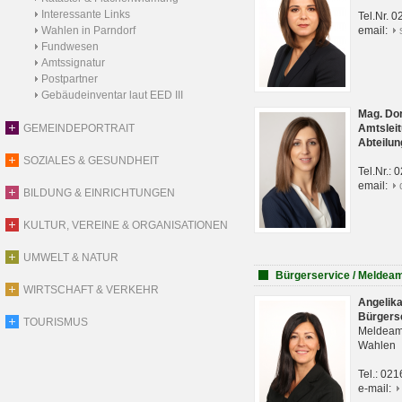
Interessante Links
Tel.Nr. 
Wahlen in Parndorf
email:
Fundwesen
Amtssignatur
Postpartner
Gebäudeinventar laut EED III
Mag. Do
GEMEINDEPORTRAIT
Amtsleit
Abteilun
SOZIALES & GESUNDHEIT
Tel.Nr.:
email:
BILDUNG & EINRICHTUNGEN
KULTUR, VEREINE & ORGANISATIONEN
UMWELT & NATUR
Bürgerservice / Meldea
WIRTSCHAFT & VERKEHR
Angelik
Bürgers
TOURISMUS
Meldeam
Wahlen
Tel.: 02
e-mail: