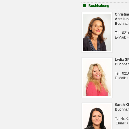
Buchhaltung
Christi
Abteilun
Buchhal
Tel.: 02
E-Mail:
Lydia G
Buchhal
Tel.: 02
E-Mail:
Sarah 
Buchhal
Tel:Nr.:
Email: