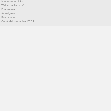
Interessante Links
Wahlen in Parndorf
Fundwesen
Amtssignatur
Postpartner
Gebäudeinventar laut EED III