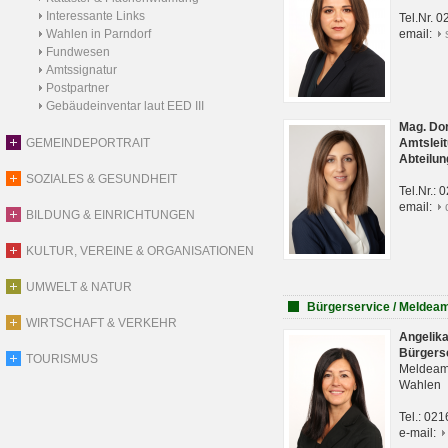
Interessante Links
Tel.Nr. 
Wahlen in Parndorf
email:
Fundwesen
Amtssignatur
Postpartner
Gebäudeinventar laut EED III
Mag. Do
GEMEINDEPORTRAIT
Amtsleit
Abteilun
SOZIALES & GESUNDHEIT
Tel.Nr.:
email:
BILDUNG & EINRICHTUNGEN
KULTUR, VEREINE & ORGANISATIONEN
UMWELT & NATUR
Bürgerservice / Meldea
WIRTSCHAFT & VERKEHR
Angelik
Bürgers
TOURISMUS
Meldeam
Wahlen
Tel.: 02
e-mail: