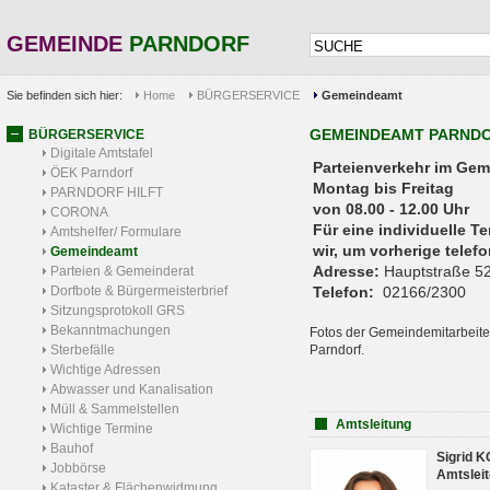
GEMEINDE
PARNDORF
Sie befinden sich hier:
Home
BÜRGERSERVICE
Gemeindeamt
GEMEINDEAMT PARND
BÜRGERSERVICE
Digitale Amtstafel
Parteienverkehr 
ÖEK Parndorf
Montag bis Freitag
PARNDORF HILFT
von 08.00 - 12.00 Uhr
CORONA
Für eine individuelle T
Amtshelfer/ Formulare
wir, um vorherige tele
Gemeindeamt
Adresse:
Hauptstraße 52
Parteien & Gemeinderat
Dorfbote & Bürgermeisterbrief
Telefon:
02166/2300
Sitzungsprotokoll GRS
Bekanntmachungen
Fotos der Gemeindemitarbeite
Sterbefälle
Parndorf.
Wichtige Adressen
Abwasser und Kanalisation
Müll & Sammelstellen
Amtsleitung
Wichtige Termine
Bauhof
Sigrid 
Jobbörse
Amtsleit
Kataster & Flächenwidmung