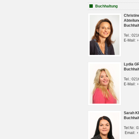
Buchhaltung
Christi
Abteilun
Buchhal
Tel.: 02
E-Mail:
Lydia G
Buchhal
Tel.: 02
E-Mail:
Sarah 
Buchhal
Tel:Nr.:
Email: