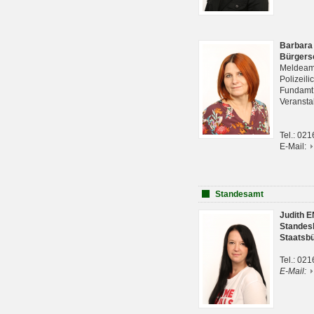
Barbara
Bürgers
Meldeam
Polizeil
Fundam
Veranst
Tel.: 02
E-Mail:
Standesamt
Judith 
Standes
Staatsb
Tel.: 02
E-Mail: