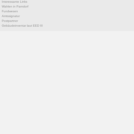
Interessante Links
Wahlen in Parndorf
Fundwesen
Amtssignatur
Postpartner
Gebäudeinventar laut EED III