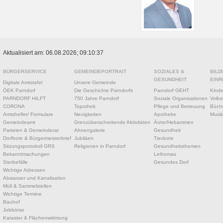
Aktualisiert am: 06.08.2026; 09:10:37
BÜRGERSERVICE
GEMEINDEPORTRAIT
SOZIALES &
BILD
GESUNDHEIT
EINR
Digitale Amtstafel
Unsere Gemeinde
ÖEK Parndorf
Die Geschichte Parndorfs
Parndorf GEHT
Kinde
PARNDORF HILFT
750 Jahre Parndorf
Soziale Organisationen
Volks
CORONA
Topothek
Pflege und Betreuung
Büche
Amtshelfer/ Formulare
Neuigkeiten
Apotheke
Musik
Gemeindeamt
Grenzüberschreitende Aktivitäten
Ärzte/Hebammen
Parteien & Gemeinderat
Ahnengalerie
Gesundheit
Dorfbote & Bürgermeisterbrief
Jubiläen
Tierärzte
Sitzungsprotokoll GRS
Religionen in Parndorf
Gesundheitsthemen
Bekanntmachungen
Leihomas
Sterbefälle
Gesundes Dorf
Wichtige Adressen
Abwasser und Kanalisation
Müll & Sammelstellen
Wichtige Termine
Bauhof
Jobbörse
Kataster & Flächenwidmung