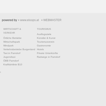
powered by
www.eloops.at
WEBMASTER
WIRTSCHAFT &
TOURISMUS
VERKEHR
Ausflugsziele
Örtliche Betriebe
Künstler & Kunst
Wirtschaftspark
Tourismusverein
Windpark
Gastronomie
Verkehrsbetriebe Burgenland
Hotels
Taxi in Parndorf
Private Unterkünfte
Jugendtaxi
Radwege in Parndorf
ÖBB Parndorf
Kraftfahrlinie B10
n