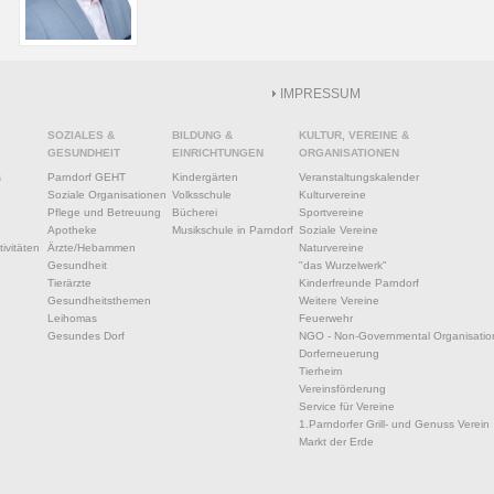
IMPRESSUM
SOZIALES &
BILDUNG &
KULTUR, VEREINE &
GESUNDHEIT
EINRICHTUNGEN
ORGANISATIONEN
s
Parndorf GEHT
Kindergärten
Veranstaltungskalender
Soziale Organisationen
Volksschule
Kulturvereine
Pflege und Betreuung
Bücherei
Sportvereine
Apotheke
Musikschule in Parndorf
Soziale Vereine
ivitäten
Ärzte/Hebammen
Naturvereine
Gesundheit
"das Wurzelwerk"
Tierärzte
Kinderfreunde Parndorf
Gesundheitsthemen
Weitere Vereine
Leihomas
Feuerwehr
Gesundes Dorf
NGO - Non-Governmental Organisatio
Dorferneuerung
Tierheim
Vereinsförderung
Service für Vereine
1.Parndorfer Grill- und Genuss Verein
Markt der Erde