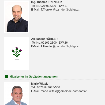
Ing. Thomas TRENKER
Tel.Nr. 02166 2300 - DW 17
E-Mail: T.Trenker@parndorf.bgld.gv.at
Alexander HÖRLER
Tel.Nr.: 02166 2300 - DW 26
E-Mail: A.Hoerler@parndorf.bgld.gv.at
Mitarbeiter im Gebäudemanagement
Mario Wittek
Tel.: 0676 843685-500
E-Mail: mario.wittek@gemeinde-parndorf.at