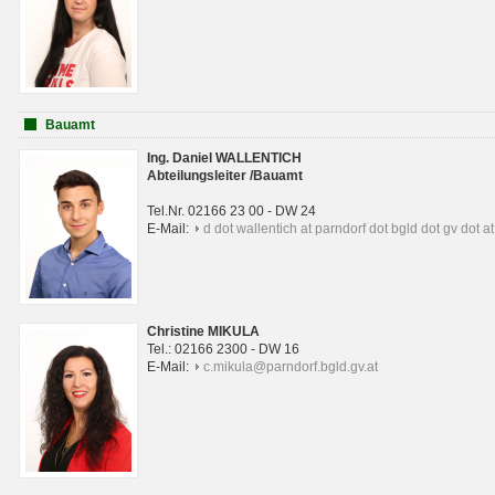
Bauamt
Ing. Daniel WALLENTICH
Abteilungsleiter /Bauamt
Tel.Nr. 02166 23 00 - DW 24
E-Mail:
d dot wallentich at parndorf dot bgld dot gv dot at
Christine MIKULA
Tel.: 02166 2300 - DW 16
E-Mail:
c.mikula@parndorf.bgld.gv.at