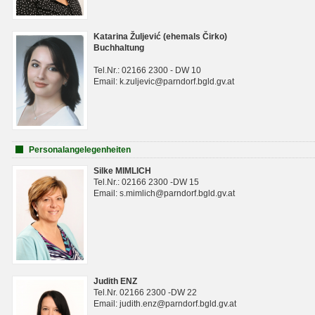
Katarina Žuljević (ehemals Čirko)
Buchhaltung
Tel.Nr.: 02166 2300 - DW 10
Email: k.zuljevic@parndorf.bgld.gv.at
Personalangelegenheiten
Silke MIMLICH
Tel.Nr.: 02166 2300 -DW 15
Email: s.mimlich@parndorf.bgld.gv.at
Judith ENZ
Tel.Nr. 02166 2300 -DW 22
Email: judith.enz@parndorf.bgld.gv.at