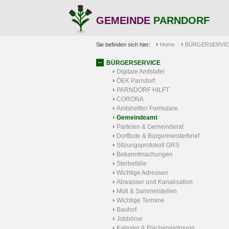
GEMEINDE
PARNDORF
Sie befinden sich hier:
Home
BÜRGERSERVI
BÜRGERSERVICE
Digitale Amtstafel
ÖEK Parndorf
PARNDORF HILFT
CORONA
Amtshelfer/ Formulare
Gemeindeamt
Parteien & Gemeinderat
Dorfbote & Bürgermeisterbrief
Sitzungsprotokoll GRS
Bekanntmachungen
Sterbefälle
Wichtige Adressen
Abwasser und Kanalisation
Müll & Sammelstellen
Wichtige Termine
Bauhof
Jobbörse
Kataster & Flächenwidmung