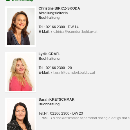
Christine BIRICZ-SKODA
Abteilungsleiterin
Buchhaltung
Tel.: 02166 2300 - DW 14
E-Mail:
c.biricz@parndorf.bgld.gv.at
Lydia GRAFL
Buchhaltung
Tel.: 02166 2300 - 20
E-Mail:
l.grafl@parndorf.bgld.gv.at
Sarah KRETSCHMAR
Buchhaltung
Tel:Nr.: 02166 2300 - DW 23
Email:
s dot kretschmar at parndorf dot bgld dot gv dot a