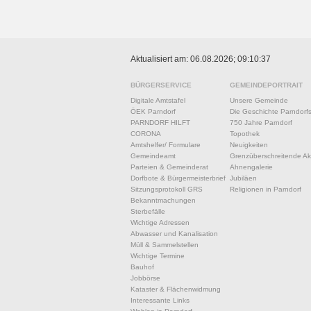
Aktualisiert am: 06.08.2026; 09:10:37
BÜRGERSERVICE
GEMEINDEPORTRAIT
Digitale Amtstafel
Unsere Gemeinde
ÖEK Parndorf
Die Geschichte Parndorf
PARNDORF HILFT
750 Jahre Parndorf
CORONA
Topothek
Amtshelfer/ Formulare
Neuigkeiten
Gemeindeamt
Grenzüberschreitende Akt
Parteien & Gemeinderat
Ahnengalerie
Dorfbote & Bürgermeisterbrief
Jubiläen
Sitzungsprotokoll GRS
Religionen in Parndorf
Bekanntmachungen
Sterbefälle
Wichtige Adressen
Abwasser und Kanalisation
Müll & Sammelstellen
Wichtige Termine
Bauhof
Jobbörse
Kataster & Flächenwidmung
Interessante Links