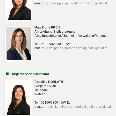
email:
s dot kopp at parndorf dot bgld dot gv dot at
Mag. Doris PREIS
Amtsleitung-Stellvertretung
Abteilungsleitun
g
/
Allgemeine Verwaltung/Personal
Tel.Nr.: 02166/ 2300 -DW 21
email:
d dot preis at parndorf dot bgld dot gv dot at
Bürgerservice / Meldeamt
Angelika KORLATH
Bürgerservice
Meldeamt
Wahlen
Tel.: 02166/2300 - DW 11
e-mail:
a dot korlath at parndorf dot bgld dot gv dot at