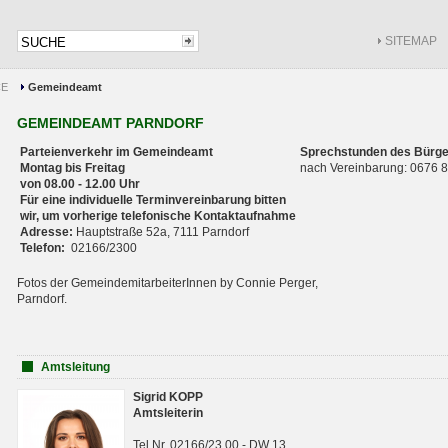
SITEMAP
CE
Gemeindeamt
GEMEINDEAMT PARNDORF
Parteienverkehr im Gemeindeamt
Sprechstunden des Bürge
Montag bis Freitag
nach Vereinbarung: 0676
von 08.00 - 12.00 Uhr
Für eine individuelle Terminvereinbarung bitten
wir, um vorherige telefonische Kontaktaufnahme
Adresse:
Hauptstraße 52a, 7111 Parndorf
Telefon:
02166/2300
Fotos der GemeindemitarbeiterInnen by Connie Perger,
Parndorf.
Amtsleitung
Sigrid KOPP
Amtsleiterin
Tel.Nr. 02166/23 00 - DW 13