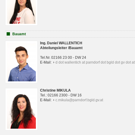
Bauamt
Ing. Daniel WALLENTICH
Abteilungsleiter /Bauamt
Tel.Nr. 02166 23 00 - DW 24
E-Mail:
d dot wallentich at parndorf dot bgld dot gv dot at
Christine MIKULA
Tel.: 02166 2300 - DW 16
E-Mail:
c.mikula@parndorf.bgld.gv.at