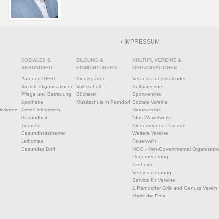
IMPRESSUM
SOZIALES &
BILDUNG &
KULTUR, VEREINE &
GESUNDHEIT
EINRICHTUNGEN
ORGANISATIONEN
s
Parndorf GEHT
Kindergärten
Veranstaltungskalender
Soziale Organisationen
Volksschule
Kulturvereine
Pflege und Betreuung
Bücherei
Sportvereine
Apotheke
Musikschule in Parndorf
Soziale Vereine
ivitäten
Ärzte/Hebammen
Naturvereine
Gesundheit
"das Wurzelwerk"
Tierärzte
Kinderfreunde Parndorf
Gesundheitsthemen
Weitere Vereine
Leihomas
Feuerwehr
Gesundes Dorf
NGO - Non-Governmental Organisatio
Dorferneuerung
Tierheim
Vereinsförderung
Service für Vereine
1.Parndorfer Grill- und Genuss Verein
Markt der Erde