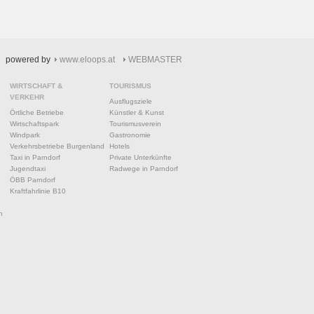
powered by
www.eloops.at
WEBMASTER
WIRTSCHAFT &
TOURISMUS
VERKEHR
Ausflugsziele
Örtliche Betriebe
Künstler & Kunst
Wirtschaftspark
Tourismusverein
Windpark
Gastronomie
Verkehrsbetriebe Burgenland
Hotels
Taxi in Parndorf
Private Unterkünfte
Jugendtaxi
Radwege in Parndorf
ÖBB Parndorf
Kraftfahrlinie B10
n