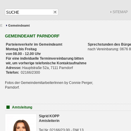
SITEMAP
CE
Gemeindeamt
GEMEINDEAMT PARNDORF
Parteienverkehr im Gemeindeamt
Sprechstunden des Bürge
Montag bis Freitag
nach Vereinbarung: 0676
von 08.00 - 12.00 Uhr
Für eine individuelle Terminvereinbarung bitten
wir, um vorherige telefonische Kontaktaufnahme
Adresse:
Hauptstraße 52a, 7111 Parndorf
Telefon:
02166/2300
Fotos der GemeindemitarbeiterInnen by Connie Perger,
Parndorf.
Amtsleitung
Sigrid KOPP
Amtsleiterin
Tel.Nr. 02166/23 00 - DW 13