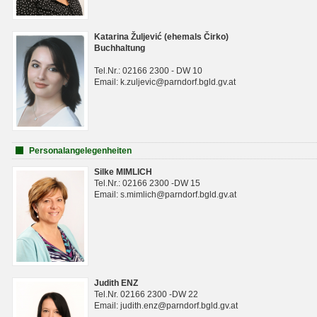
Katarina Žuljević (ehemals Čirko)
Buchhaltung
Tel.Nr.: 02166 2300 - DW 10
Email: k.zuljevic@parndorf.bgld.gv.at
Personalangelegenheiten
Silke MIMLICH
Tel.Nr.: 02166 2300 -DW 15
Email: s.mimlich@parndorf.bgld.gv.at
Judith ENZ
Tel.Nr. 02166 2300 -DW 22
Email: judith.enz@parndorf.bgld.gv.at