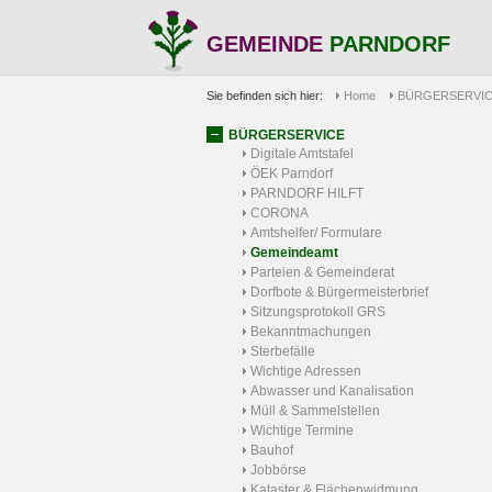
GEMEINDE
PARNDORF
Sie befinden sich hier:
Home
BÜRGERSERVI
BÜRGERSERVICE
Digitale Amtstafel
ÖEK Parndorf
PARNDORF HILFT
CORONA
Amtshelfer/ Formulare
Gemeindeamt
Parteien & Gemeinderat
Dorfbote & Bürgermeisterbrief
Sitzungsprotokoll GRS
Bekanntmachungen
Sterbefälle
Wichtige Adressen
Abwasser und Kanalisation
Müll & Sammelstellen
Wichtige Termine
Bauhof
Jobbörse
Kataster & Flächenwidmung