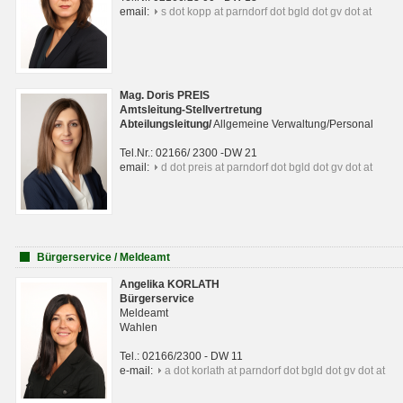
email:
s dot kopp at parndorf dot bgld dot gv dot at
Mag. Doris PREIS
Amtsleitung-Stellvertretung
Abteilungsleitun
g
/
Allgemeine Verwaltung/Personal
Tel.Nr.: 02166/ 2300 -DW 21
email:
d dot preis at parndorf dot bgld dot gv dot at
Bürgerservice / Meldeamt
Angelika KORLATH
Bürgerservice
Meldeamt
Wahlen
Tel.: 02166/2300 - DW 11
e-mail:
a dot korlath at parndorf dot bgld dot gv dot at