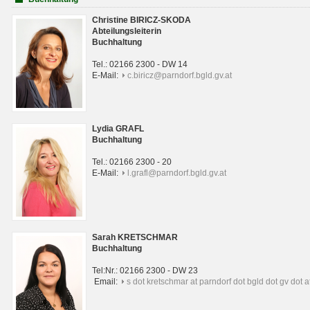
Christine BIRICZ-SKODA
Abteilungsleiterin
Buchhaltung
Tel.: 02166 2300 - DW 14
E-Mail:
c.biricz@parndorf.bgld.gv.at
Lydia GRAFL
Buchhaltung
Tel.: 02166 2300 - 20
E-Mail:
l.grafl@parndorf.bgld.gv.at
Sarah KRETSCHMAR
Buchhaltung
Tel:Nr.: 02166 2300 - DW 23
Email:
s dot kretschmar at parndorf dot bgld dot gv dot a