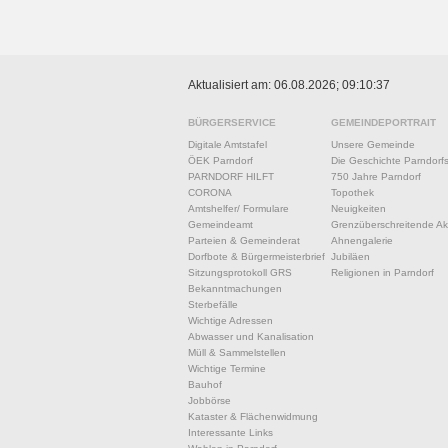
Aktualisiert am: 06.08.2026; 09:10:37
BÜRGERSERVICE
GEMEINDEPORTRAIT
Digitale Amtstafel
Unsere Gemeinde
ÖEK Parndorf
Die Geschichte Parndorf
PARNDORF HILFT
750 Jahre Parndorf
CORONA
Topothek
Amtshelfer/ Formulare
Neuigkeiten
Gemeindeamt
Grenzüberschreitende Akt
Parteien & Gemeinderat
Ahnengalerie
Dorfbote & Bürgermeisterbrief
Jubiläen
Sitzungsprotokoll GRS
Religionen in Parndorf
Bekanntmachungen
Sterbefälle
Wichtige Adressen
Abwasser und Kanalisation
Müll & Sammelstellen
Wichtige Termine
Bauhof
Jobbörse
Kataster & Flächenwidmung
Interessante Links