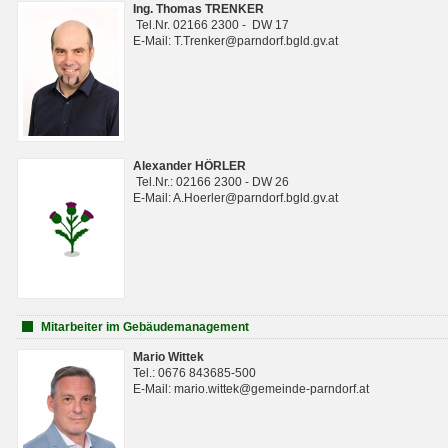
Ing. Thomas TRENKER
Tel.Nr. 02166 2300 - DW 17
E-Mail: T.Trenker@parndorf.bgld.gv.at
Alexander HÖRLER
Tel.Nr.: 02166 2300 - DW 26
E-Mail: A.Hoerler@parndorf.bgld.gv.at
Mitarbeiter im Gebäudemanagement
Mario Wittek
Tel.: 0676 843685-500
E-Mail: mario.wittek@gemeinde-parndorf.at