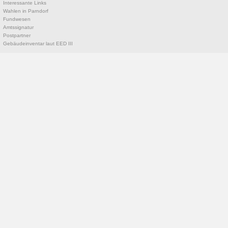
Interessante Links
Wahlen in Parndorf
Fundwesen
Amtssignatur
Postpartner
Gebäudeinventar laut EED III