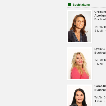
Buchhaltung
Christi
Abteilun
Buchhal
Tel.: 02
E-Mail:
Lydia G
Buchhal
Tel.: 02
E-Mail:
Sarah 
Buchhal
Tel:Nr.:
Email: