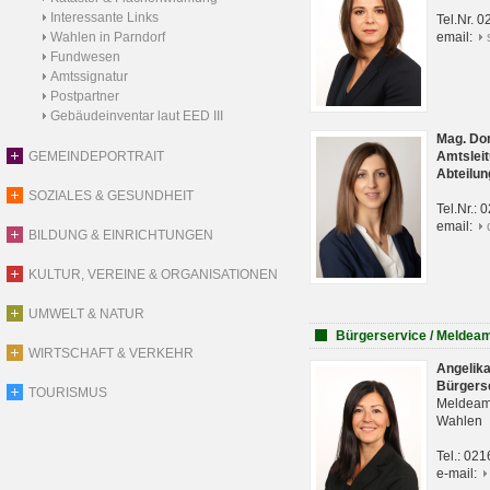
Interessante Links
Tel.Nr. 
Wahlen in Parndorf
email:
Fundwesen
Amtssignatur
Postpartner
Gebäudeinventar laut EED III
Mag. Do
GEMEINDEPORTRAIT
Amtsleit
Abteilun
SOZIALES & GESUNDHEIT
Tel.Nr.:
email:
BILDUNG & EINRICHTUNGEN
KULTUR, VEREINE & ORGANISATIONEN
UMWELT & NATUR
Bürgerservice / Meldea
WIRTSCHAFT & VERKEHR
Angelik
Bürgers
TOURISMUS
Meldeam
Wahlen
Tel.: 02
e-mail: