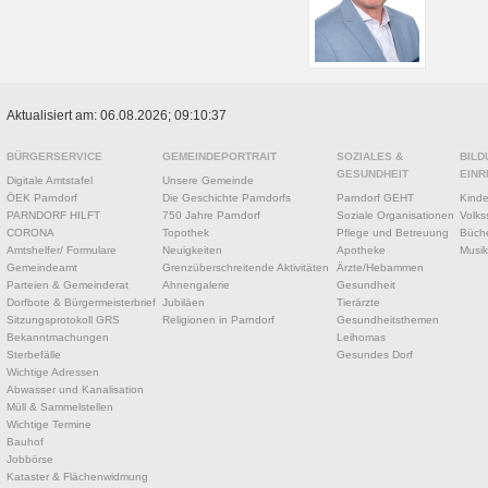
Aktualisiert am: 06.08.2026; 09:10:37
BÜRGERSERVICE
GEMEINDEPORTRAIT
SOZIALES &
BILD
GESUNDHEIT
EINR
Digitale Amtstafel
Unsere Gemeinde
ÖEK Parndorf
Die Geschichte Parndorfs
Parndorf GEHT
Kinde
PARNDORF HILFT
750 Jahre Parndorf
Soziale Organisationen
Volks
CORONA
Topothek
Pflege und Betreuung
Büche
Amtshelfer/ Formulare
Neuigkeiten
Apotheke
Musik
Gemeindeamt
Grenzüberschreitende Aktivitäten
Ärzte/Hebammen
Parteien & Gemeinderat
Ahnengalerie
Gesundheit
Dorfbote & Bürgermeisterbrief
Jubiläen
Tierärzte
Sitzungsprotokoll GRS
Religionen in Parndorf
Gesundheitsthemen
Bekanntmachungen
Leihomas
Sterbefälle
Gesundes Dorf
Wichtige Adressen
Abwasser und Kanalisation
Müll & Sammelstellen
Wichtige Termine
Bauhof
Jobbörse
Kataster & Flächenwidmung