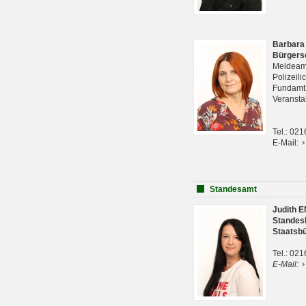
Barbara
Bürgers
Meldeam
Polizeil
Fundam
Veranst
Tel.: 02
E-Mail:
Standesamt
Judith 
Standes
Staatsb
Tel.: 02
E-Mail: