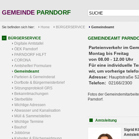
GEMEINDE
PARNDORF
Sie befinden sich hier:
Home
BÜRGERSERVICE
Gemeindeamt
GEMEINDEAMT PARND
BÜRGERSERVICE
Digitale Amtstafel
Parteienverkehr 
ÖEK Parndorf
Montag bis Freitag
PARNDORF HILFT
von 08.00 - 12.00 Uhr
CORONA
Für eine individuelle T
Amtshelfer/ Formulare
wir, um vorherige tele
Gemeindeamt
Adresse:
Hauptstraße 52
Parteien & Gemeinderat
Dorfbote & Bürgermeisterbrief
Telefon:
02166/2300
Sitzungsprotokoll GRS
Bekanntmachungen
Fotos der Gemeindemitarbeite
Sterbefälle
Parndorf.
Wichtige Adressen
Abwasser und Kanalisation
Müll & Sammelstellen
Amtsleitung
Wichtige Termine
Bauhof
Sigrid 
Jobbörse
Amtsleit
Kataster & Flächenwidmung