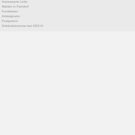
Interessante Links
Wahlen in Parndorf
Fundwesen
Amtssignatur
Postpartner
Gebäudeinventar laut EED III