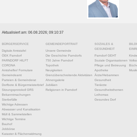
Aktualisiert am: 06.08.2026; 09:10:37
BÜRGERSERVICE
GEMEINDEPORTRAIT
SOZIALES &
BILD
GESUNDHEIT
EINR
Digitale Amtstafel
Unsere Gemeinde
ÖEK Parndorf
Die Geschichte Parndorfs
Parndorf GEHT
Kinde
PARNDORF HILFT
750 Jahre Parndorf
Soziale Organisationen
Volks
CORONA
Topothek
Pflege und Betreuung
Büche
Amtshelfer/ Formulare
Neuigkeiten
Apotheke
Musik
Gemeindeamt
Grenzüberschreitende Aktivitäten
Ärzte/Hebammen
Parteien & Gemeinderat
Ahnengalerie
Gesundheit
Dorfbote & Bürgermeisterbrief
Jubiläen
Tierärzte
Sitzungsprotokoll GRS
Religionen in Parndorf
Gesundheitsthemen
Bekanntmachungen
Leihomas
Sterbefälle
Gesundes Dorf
Wichtige Adressen
Abwasser und Kanalisation
Müll & Sammelstellen
Wichtige Termine
Bauhof
Jobbörse
Kataster & Flächenwidmung