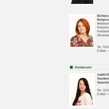
Barbara
Bürgers
Meldeam
Polizeil
Fundam
Veranst
Tel.: 02
E-Mail:
Standesamt
Judith 
Standes
Staatsb
Tel.: 02
E-Mail: