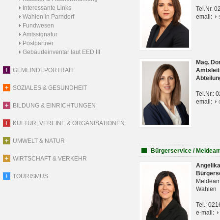
Interessante Links
Tel.Nr. 
Wahlen in Parndorf
email:
Fundwesen
Amtssignatur
Postpartner
Gebäudeinventar laut EED III
Mag. Do
GEMEINDEPORTRAIT
Amtsleit
Abteilun
SOZIALES & GESUNDHEIT
Tel.Nr.:
email:
BILDUNG & EINRICHTUNGEN
KULTUR, VEREINE & ORGANISATIONEN
UMWELT & NATUR
Bürgerservice / Meldea
WIRTSCHAFT & VERKEHR
Angelik
Bürgers
TOURISMUS
Meldeam
Wahlen
Tel.: 02
e-mail: