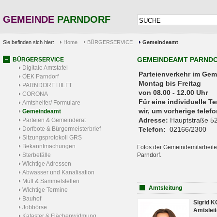
GEMEINDE
PARNDORF
Sie befinden sich hier:
Home
BÜRGERSERVICE
Gemeindeamt
GEMEINDEAMT PARND
BÜRGERSERVICE
Digitale Amtstafel
Parteienverkehr 
ÖEK Parndorf
Montag bis Freitag
PARNDORF HILFT
von 08.00 - 12.00 Uhr
CORONA
Für eine individuelle T
Amtshelfer/ Formulare
wir, um vorherige tele
Gemeindeamt
Adresse:
Hauptstraße 52
Parteien & Gemeinderat
Dorfbote & Bürgermeisterbrief
Telefon:
02166/2300
Sitzungsprotokoll GRS
Bekanntmachungen
Fotos der Gemeindemitarbeite
Sterbefälle
Parndorf.
Wichtige Adressen
Abwasser und Kanalisation
Müll & Sammelstellen
Amtsleitung
Wichtige Termine
Bauhof
Sigrid 
Jobbörse
Amtsleit
Kataster & Flächenwidmung