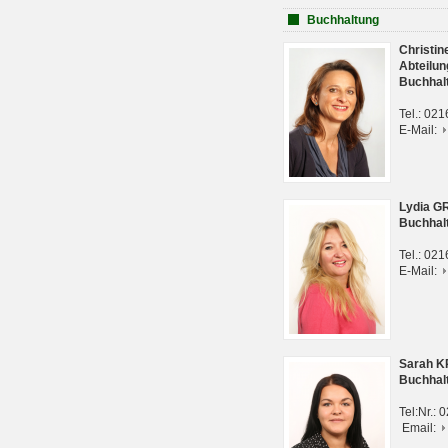
Buchhaltung
Christi
Abteilun
Buchhal
Tel.: 02
E-Mail:
Lydia G
Buchhal
Tel.: 02
E-Mail:
Sarah 
Buchhal
Tel:Nr.:
Email: