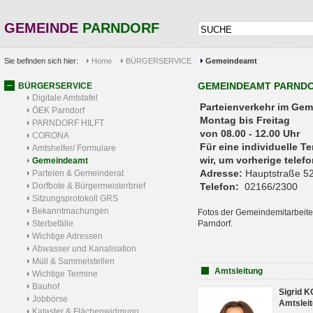
GEMEINDE
PARNDORF
Sie befinden sich hier:
Home
BÜRGERSERVICE
Gemeindeamt
GEMEINDEAMT PARND
BÜRGERSERVICE
Digitale Amtstafel
Parteienverkehr 
ÖEK Parndorf
Montag bis Freitag
PARNDORF HILFT
von 08.00 - 12.00 Uhr
CORONA
Für eine individuelle T
Amtshelfer/ Formulare
wir, um vorherige tele
Gemeindeamt
Adresse:
Hauptstraße 52
Parteien & Gemeinderat
Dorfbote & Bürgermeisterbrief
Telefon:
02166/2300
Sitzungsprotokoll GRS
Bekanntmachungen
Fotos der Gemeindemitarbeite
Sterbefälle
Parndorf.
Wichtige Adressen
Abwasser und Kanalisation
Müll & Sammelstellen
Amtsleitung
Wichtige Termine
Bauhof
Sigrid 
Jobbörse
Amtsleit
Kataster & Flächenwidmung