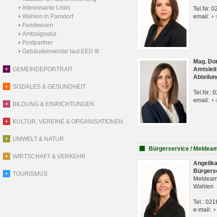
Interessante Links
Tel.Nr. 
Wahlen in Parndorf
email:
Fundwesen
Amtssignatur
Postpartner
Gebäudeinventar laut EED III
Mag. Do
GEMEINDEPORTRAIT
Amtsleit
Abteilun
SOZIALES & GESUNDHEIT
Tel.Nr.:
email:
BILDUNG & EINRICHTUNGEN
KULTUR, VEREINE & ORGANISATIONEN
UMWELT & NATUR
Bürgerservice / Meldea
WIRTSCHAFT & VERKEHR
Angelik
Bürgers
TOURISMUS
Meldeam
Wahlen
Tel.: 02
e-mail: