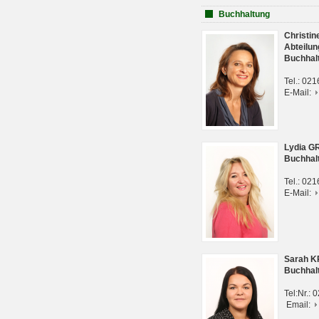
Buchhaltung
Christi
Abteilun
Buchhal
Tel.: 02
E-Mail:
Lydia G
Buchhal
Tel.: 02
E-Mail:
Sarah 
Buchhal
Tel:Nr.:
Email: