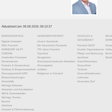
Aktualisiert am: 06.08.2026; 09:10:37
BÜRGERSERVICE
GEMEINDEPORTRAIT
SOZIALES &
BILD
GESUNDHEIT
EINR
Digitale Amtstafel
Unsere Gemeinde
ÖEK Parndorf
Die Geschichte Parndorfs
Parndorf GEHT
Kinde
PARNDORF HILFT
750 Jahre Parndorf
Soziale Organisationen
Volks
CORONA
Topothek
Pflege und Betreuung
Büche
Amtshelfer/ Formulare
Neuigkeiten
Apotheke
Musik
Gemeindeamt
Grenzüberschreitende Aktivitäten
Ärzte/Hebammen
Parteien & Gemeinderat
Ahnengalerie
Gesundheit
Dorfbote & Bürgermeisterbrief
Jubiläen
Tierärzte
Sitzungsprotokoll GRS
Religionen in Parndorf
Gesundheitsthemen
Bekanntmachungen
Leihomas
Sterbefälle
Gesundes Dorf
Wichtige Adressen
Abwasser und Kanalisation
Müll & Sammelstellen
Wichtige Termine
Bauhof
Jobbörse
Kataster & Flächenwidmung