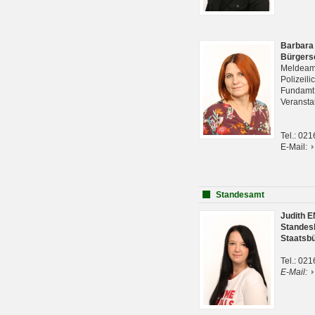
Barbara
Bürgers
Meldeam
Polizeil
Fundam
Veranst
Tel.: 02
E-Mail:
Standesamt
Judith 
Standes
Staatsb
Tel.: 02
E-Mail: