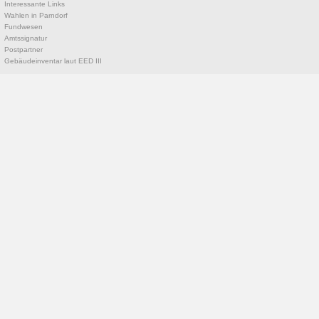
Interessante Links
Wahlen in Parndorf
Fundwesen
Amtssignatur
Postpartner
Gebäudeinventar laut EED III