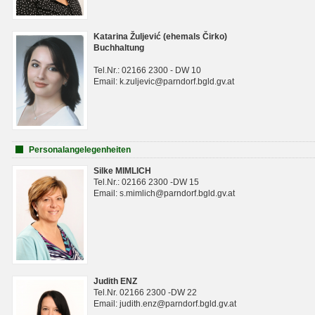
Katarina Žuljević (ehemals Čirko)
Buchhaltung
Tel.Nr.: 02166 2300 - DW 10
Email: k.zuljevic@parndorf.bgld.gv.at
Personalangelegenheiten
Silke MIMLICH
Tel.Nr.: 02166 2300 -DW 15
Email: s.mimlich@parndorf.bgld.gv.at
Judith ENZ
Tel.Nr. 02166 2300 -DW 22
Email: judith.enz@parndorf.bgld.gv.at