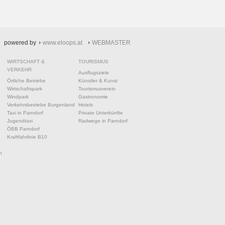
powered by
www.eloops.at
WEBMASTER
WIRTSCHAFT &
TOURISMUS
VERKEHR
Ausflugsziele
Örtliche Betriebe
Künstler & Kunst
Wirtschaftspark
Tourismusverein
Windpark
Gastronomie
Verkehrsbetriebe Burgenland
Hotels
Taxi in Parndorf
Private Unterkünfte
Jugendtaxi
Radwege in Parndorf
ÖBB Parndorf
Kraftfahrlinie B10
n