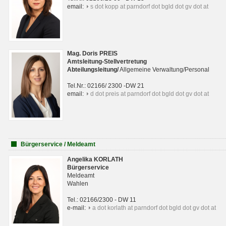
email:
s dot kopp at parndorf dot bgld dot gv dot at
Mag. Doris PREIS
Amtsleitung-Stellvertretung
Abteilungsleitun
g
/
Allgemeine Verwaltung/Personal
Tel.Nr.: 02166/ 2300 -DW 21
email:
d dot preis at parndorf dot bgld dot gv dot at
Bürgerservice / Meldeamt
Angelika KORLATH
Bürgerservice
Meldeamt
Wahlen
Tel.: 02166/2300 - DW 11
e-mail:
a dot korlath at parndorf dot bgld dot gv dot at