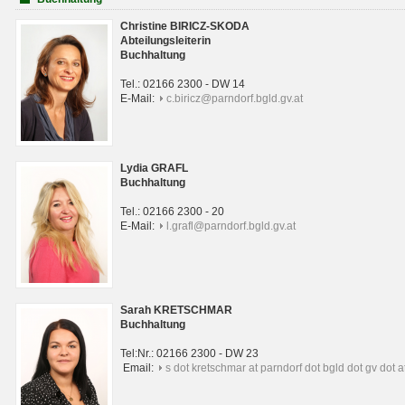
Christine BIRICZ-SKODA
Abteilungsleiterin
Buchhaltung
Tel.: 02166 2300 - DW 14
E-Mail:
c.biricz@parndorf.bgld.gv.at
Lydia GRAFL
Buchhaltung
Tel.: 02166 2300 - 20
E-Mail:
l.grafl@parndorf.bgld.gv.at
Sarah KRETSCHMAR
Buchhaltung
Tel:Nr.: 02166 2300 - DW 23
Email:
s dot kretschmar at parndorf dot bgld dot gv dot a