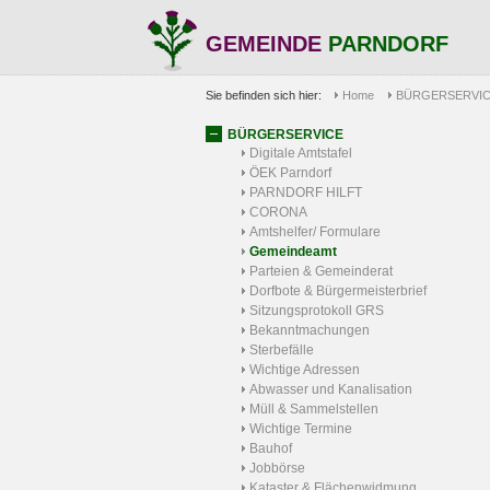
GEMEINDE
PARNDORF
Sie befinden sich hier:
Home
BÜRGERSERVI
BÜRGERSERVICE
Digitale Amtstafel
ÖEK Parndorf
PARNDORF HILFT
CORONA
Amtshelfer/ Formulare
Gemeindeamt
Parteien & Gemeinderat
Dorfbote & Bürgermeisterbrief
Sitzungsprotokoll GRS
Bekanntmachungen
Sterbefälle
Wichtige Adressen
Abwasser und Kanalisation
Müll & Sammelstellen
Wichtige Termine
Bauhof
Jobbörse
Kataster & Flächenwidmung