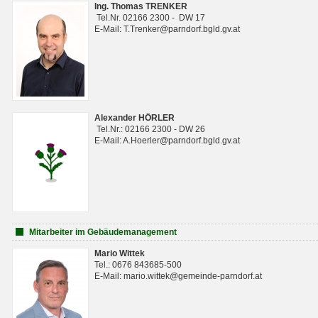
Ing. Thomas TRENKER
Tel.Nr. 02166 2300 - DW 17
E-Mail: T.Trenker@parndorf.bgld.gv.at
Alexander HÖRLER
Tel.Nr.: 02166 2300 - DW 26
E-Mail: A.Hoerler@parndorf.bgld.gv.at
Mitarbeiter im Gebäudemanagement
Mario Wittek
Tel.: 0676 843685-500
E-Mail: mario.wittek@gemeinde-parndorf.at