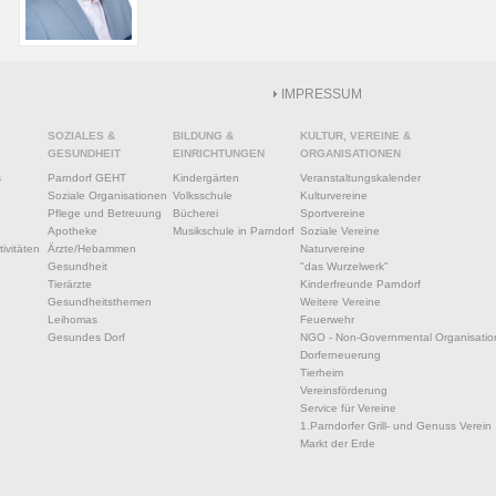
IMPRESSUM
SOZIALES &
BILDUNG &
KULTUR, VEREINE &
GESUNDHEIT
EINRICHTUNGEN
ORGANISATIONEN
s
Parndorf GEHT
Kindergärten
Veranstaltungskalender
Soziale Organisationen
Volksschule
Kulturvereine
Pflege und Betreuung
Bücherei
Sportvereine
Apotheke
Musikschule in Parndorf
Soziale Vereine
ivitäten
Ärzte/Hebammen
Naturvereine
Gesundheit
"das Wurzelwerk"
Tierärzte
Kinderfreunde Parndorf
Gesundheitsthemen
Weitere Vereine
Leihomas
Feuerwehr
Gesundes Dorf
NGO - Non-Governmental Organisatio
Dorferneuerung
Tierheim
Vereinsförderung
Service für Vereine
1.Parndorfer Grill- und Genuss Verein
Markt der Erde