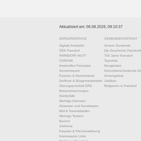
Aktualisiert am: 06.08.2026; 09:10:37
BÜRGERSERVICE
GEMEINDEPORTRAIT
Digitale Amtstafel
Unsere Gemeinde
ÖEK Parndorf
Die Geschichte Parndorf
PARNDORF HILFT
750 Jahre Parndorf
CORONA
Topothek
Amtshelfer/ Formulare
Neuigkeiten
Gemeindeamt
Grenzüberschreitende Akt
Parteien & Gemeinderat
Ahnengalerie
Dorfbote & Bürgermeisterbrief
Jubiläen
Sitzungsprotokoll GRS
Religionen in Parndorf
Bekanntmachungen
Sterbefälle
Wichtige Adressen
Abwasser und Kanalisation
Müll & Sammelstellen
Wichtige Termine
Bauhof
Jobbörse
Kataster & Flächenwidmung
Interessante Links