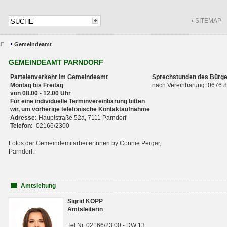
SITEMAP
CE
Gemeindeamt
GEMEINDEAMT PARNDORF
Parteienverkehr im Gemeindeamt
Sprechstunden des Bürge
Montag bis Freitag
nach Vereinbarung: 0676
von 08.00 - 12.00 Uhr
Für eine individuelle Terminvereinbarung bitten
wir, um vorherige telefonische Kontaktaufnahme
Adresse:
Hauptstraße 52a, 7111 Parndorf
Telefon:
02166/2300
Fotos der GemeindemitarbeiterInnen by Connie Perger,
Parndorf.
Amtsleitung
Sigrid KOPP
Amtsleiterin
Tel.Nr. 02166/23 00 - DW 13