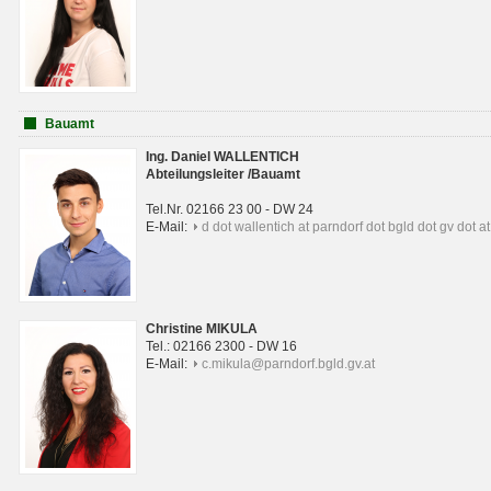
Bauamt
Ing. Daniel WALLENTICH
Abteilungsleiter /Bauamt
Tel.Nr. 02166 23 00 - DW 24
E-Mail:
d dot wallentich at parndorf dot bgld dot gv dot at
Christine MIKULA
Tel.: 02166 2300 - DW 16
E-Mail:
c.mikula@parndorf.bgld.gv.at