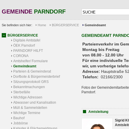
GEMEINDE
PARNDORF
Sie befinden sich hier:
Home
BÜRGERSERVICE
Gemeindeamt
GEMEINDEAMT PARND
BÜRGERSERVICE
Digitale Amtstafel
Parteienverkehr 
ÖEK Parndorf
Montag bis Freitag
PARNDORF HILFT
von 08.00 - 12.00 Uhr
CORONA
Für eine individuelle T
Amtshelfer/ Formulare
wir, um vorherige tele
Gemeindeamt
Adresse:
Hauptstraße 52
Parteien & Gemeinderat
Dorfbote & Bürgermeisterbrief
Telefon:
02166/2300
Sitzungsprotokoll GRS
Bekanntmachungen
Fotos der Gemeindemitarbeite
Sterbefälle
Parndorf.
Wichtige Adressen
Abwasser und Kanalisation
Müll & Sammelstellen
Amtsleitung
Wichtige Termine
Bauhof
Sigrid 
Jobbörse
Amtsleit
Kataster & Flächenwidmung