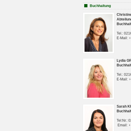
Buchhaltung
Christi
Abteilun
Buchhal
Tel.: 02
E-Mail:
Lydia G
Buchhal
Tel.: 02
E-Mail:
Sarah 
Buchhal
Tel:Nr.:
Email: