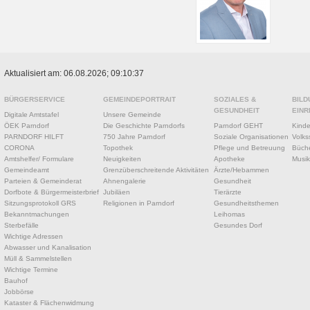
Aktualisiert am: 06.08.2026; 09:10:37
BÜRGERSERVICE
GEMEINDEPORTRAIT
SOZIALES &
BILD
GESUNDHEIT
EINR
Digitale Amtstafel
Unsere Gemeinde
ÖEK Parndorf
Die Geschichte Parndorfs
Parndorf GEHT
Kinde
PARNDORF HILFT
750 Jahre Parndorf
Soziale Organisationen
Volks
CORONA
Topothek
Pflege und Betreuung
Büche
Amtshelfer/ Formulare
Neuigkeiten
Apotheke
Musik
Gemeindeamt
Grenzüberschreitende Aktivitäten
Ärzte/Hebammen
Parteien & Gemeinderat
Ahnengalerie
Gesundheit
Dorfbote & Bürgermeisterbrief
Jubiläen
Tierärzte
Sitzungsprotokoll GRS
Religionen in Parndorf
Gesundheitsthemen
Bekanntmachungen
Leihomas
Sterbefälle
Gesundes Dorf
Wichtige Adressen
Abwasser und Kanalisation
Müll & Sammelstellen
Wichtige Termine
Bauhof
Jobbörse
Kataster & Flächenwidmung