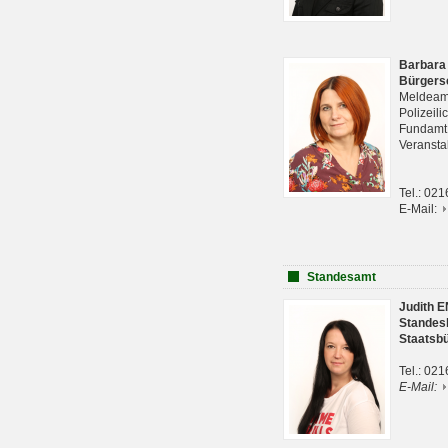
Barbara
Bürgers
Meldeam
Polizeil
Fundam
Veranst
Tel.: 02
E-Mail:
Standesamt
Judith 
Standes
Staatsb
Tel.: 02
E-Mail: