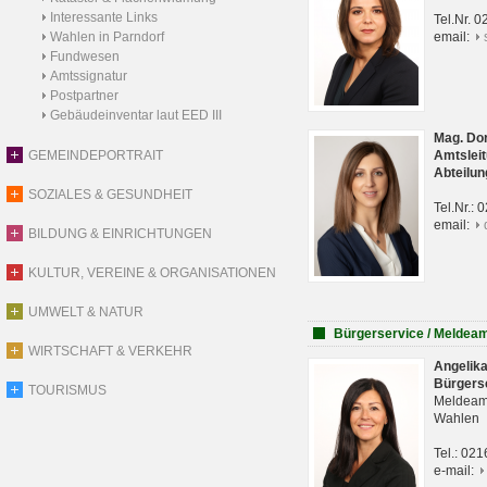
Interessante Links
Tel.Nr. 
Wahlen in Parndorf
email:
Fundwesen
Amtssignatur
Postpartner
Gebäudeinventar laut EED III
Mag. Do
GEMEINDEPORTRAIT
Amtsleit
Abteilun
SOZIALES & GESUNDHEIT
Tel.Nr.:
email:
BILDUNG & EINRICHTUNGEN
KULTUR, VEREINE & ORGANISATIONEN
UMWELT & NATUR
Bürgerservice / Meldea
WIRTSCHAFT & VERKEHR
Angelik
Bürgers
TOURISMUS
Meldeam
Wahlen
Tel.: 02
e-mail: