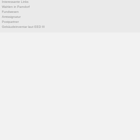
Interessante Links
Wahlen in Parndorf
Fundwesen
Amtssignatur
Postpartner
Gebäudeinventar laut EED III