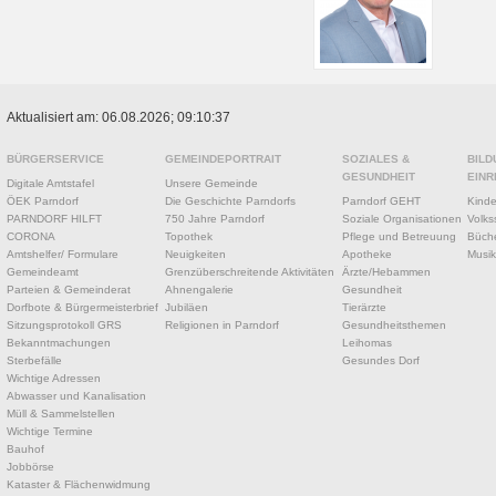
Aktualisiert am: 06.08.2026; 09:10:37
BÜRGERSERVICE
GEMEINDEPORTRAIT
SOZIALES &
BILD
GESUNDHEIT
EINR
Digitale Amtstafel
Unsere Gemeinde
ÖEK Parndorf
Die Geschichte Parndorfs
Parndorf GEHT
Kinde
PARNDORF HILFT
750 Jahre Parndorf
Soziale Organisationen
Volks
CORONA
Topothek
Pflege und Betreuung
Büche
Amtshelfer/ Formulare
Neuigkeiten
Apotheke
Musik
Gemeindeamt
Grenzüberschreitende Aktivitäten
Ärzte/Hebammen
Parteien & Gemeinderat
Ahnengalerie
Gesundheit
Dorfbote & Bürgermeisterbrief
Jubiläen
Tierärzte
Sitzungsprotokoll GRS
Religionen in Parndorf
Gesundheitsthemen
Bekanntmachungen
Leihomas
Sterbefälle
Gesundes Dorf
Wichtige Adressen
Abwasser und Kanalisation
Müll & Sammelstellen
Wichtige Termine
Bauhof
Jobbörse
Kataster & Flächenwidmung