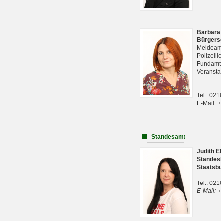
Barbara
Bürgers
Meldeam
Polizeil
Fundam
Veranst
Tel.: 02
E-Mail:
Standesamt
Judith 
Standes
Staatsb
Tel.: 02
E-Mail: