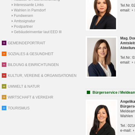
Interessante Links
Tel.Nr. 
Wahlen in Parndorf
email:
Fundwesen
Amtssignatur
Postpartner
Gebäudeinventar laut EED III
Mag. Do
GEMEINDEPORTRAIT
Amtsleit
Abteilun
SOZIALES & GESUNDHEIT
Tel.Nr.:
email:
BILDUNG & EINRICHTUNGEN
KULTUR, VEREINE & ORGANISATIONEN
UMWELT & NATUR
Bürgerservice / Meldea
WIRTSCHAFT & VERKEHR
Angelik
Bürgers
TOURISMUS
Meldeam
Wahlen
Tel.: 02
e-mail: