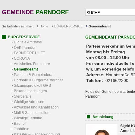
GEMEINDE
PARNDORF
Sie befinden sich hier:
Home
BÜRGERSERVICE
Gemeindeamt
GEMEINDEAMT PARND
BÜRGERSERVICE
Digitale Amtstafel
Parteienverkehr 
ÖEK Parndorf
Montag bis Freitag
PARNDORF HILFT
von 08.00 - 12.00 Uhr
CORONA
Für eine individuelle T
Amtshelfer/ Formulare
wir, um vorherige tele
Gemeindeamt
Adresse:
Hauptstraße 52
Parteien & Gemeinderat
Dorfbote & Bürgermeisterbrief
Telefon:
02166/2300
Sitzungsprotokoll GRS
Bekanntmachungen
Fotos der Gemeindemitarbeite
Sterbefälle
Parndorf.
Wichtige Adressen
Abwasser und Kanalisation
Müll & Sammelstellen
Amtsleitung
Wichtige Termine
Bauhof
Sigrid 
Jobbörse
Amtsleit
Kataster & Flächenwidmung