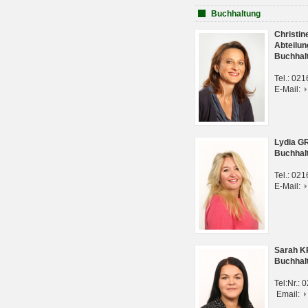
Buchhaltung
Christi
Abteilun
Buchhal
Tel.: 02
E-Mail:
Lydia G
Buchhal
Tel.: 02
E-Mail:
Sarah 
Buchhal
Tel:Nr.:
Email: