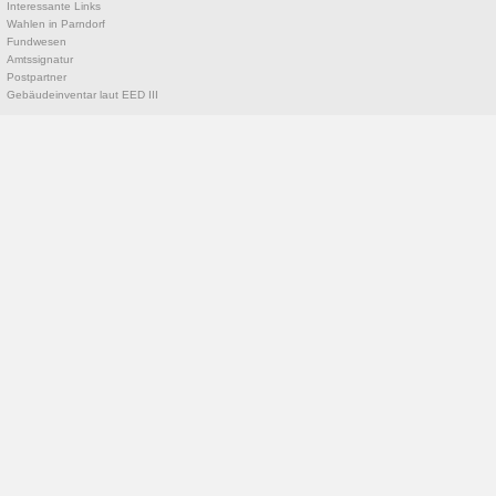
Interessante Links
Wahlen in Parndorf
Fundwesen
Amtssignatur
Postpartner
Gebäudeinventar laut EED III