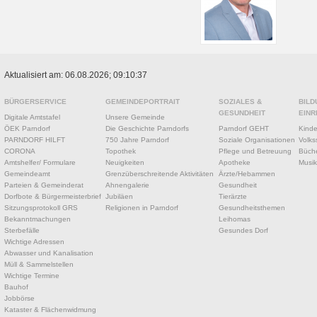
Aktualisiert am: 06.08.2026; 09:10:37
BÜRGERSERVICE
GEMEINDEPORTRAIT
SOZIALES &
BILD
GESUNDHEIT
EINR
Digitale Amtstafel
Unsere Gemeinde
ÖEK Parndorf
Die Geschichte Parndorfs
Parndorf GEHT
Kinde
PARNDORF HILFT
750 Jahre Parndorf
Soziale Organisationen
Volks
CORONA
Topothek
Pflege und Betreuung
Büche
Amtshelfer/ Formulare
Neuigkeiten
Apotheke
Musik
Gemeindeamt
Grenzüberschreitende Aktivitäten
Ärzte/Hebammen
Parteien & Gemeinderat
Ahnengalerie
Gesundheit
Dorfbote & Bürgermeisterbrief
Jubiläen
Tierärzte
Sitzungsprotokoll GRS
Religionen in Parndorf
Gesundheitsthemen
Bekanntmachungen
Leihomas
Sterbefälle
Gesundes Dorf
Wichtige Adressen
Abwasser und Kanalisation
Müll & Sammelstellen
Wichtige Termine
Bauhof
Jobbörse
Kataster & Flächenwidmung