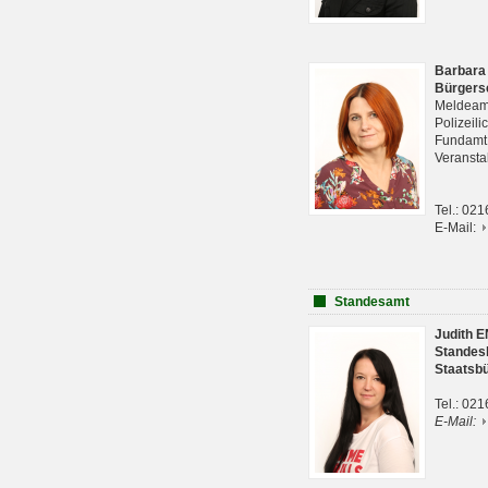
Barbara
Bürgers
Meldeam
Polizeil
Fundam
Veranst
Tel.: 02
E-Mail:
Standesamt
Judith 
Standes
Staatsb
Tel.: 02
E-Mail: