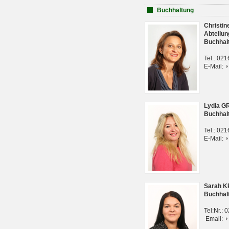
Buchhaltung
Christi
Abteilun
Buchhal
Tel.: 02
E-Mail:
Lydia G
Buchhal
Tel.: 02
E-Mail:
Sarah 
Buchhal
Tel:Nr.:
Email: