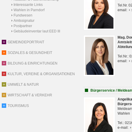
Interessante Links
Tel.Nr. 
Wahlen in Parndorf
email:
Fundwesen
Amtssignatur
Postpartner
Gebäudeinventar laut EED III
Mag. Do
GEMEINDEPORTRAIT
Amtsleit
Abteilun
SOZIALES & GESUNDHEIT
Tel.Nr.:
email:
BILDUNG & EINRICHTUNGEN
KULTUR, VEREINE & ORGANISATIONEN
UMWELT & NATUR
Bürgerservice / Meldea
WIRTSCHAFT & VERKEHR
Angelik
Bürgers
TOURISMUS
Meldeam
Wahlen
Tel.: 02
e-mail: