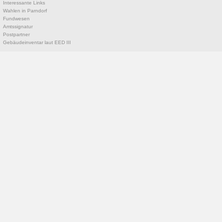
Interessante Links
Wahlen in Parndorf
Fundwesen
Amtssignatur
Postpartner
Gebäudeinventar laut EED III