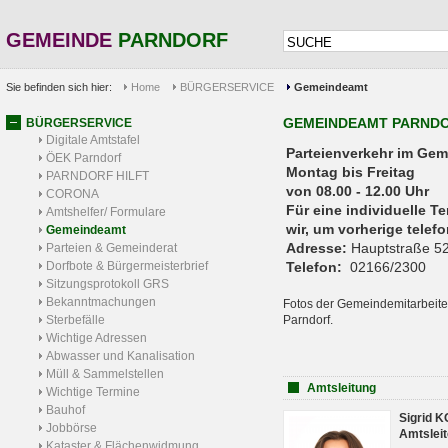
GEMEINDE
PARNDORF
Sie befinden sich hier:
Home
BÜRGERSERVICE
Gemeindeamt
GEMEINDEAMT PARND
BÜRGERSERVICE
Digitale Amtstafel
Parteienverkehr 
ÖEK Parndorf
Montag bis Freitag
PARNDORF HILFT
von 08.00 - 12.00 Uhr
CORONA
Für eine individuelle T
Amtshelfer/ Formulare
wir, um vorherige tele
Gemeindeamt
Adresse:
Hauptstraße 52
Parteien & Gemeinderat
Dorfbote & Bürgermeisterbrief
Telefon:
02166/2300
Sitzungsprotokoll GRS
Bekanntmachungen
Fotos der Gemeindemitarbeite
Sterbefälle
Parndorf.
Wichtige Adressen
Abwasser und Kanalisation
Müll & Sammelstellen
Amtsleitung
Wichtige Termine
Bauhof
Sigrid 
Jobbörse
Amtsleit
Kataster & Flächenwidmung