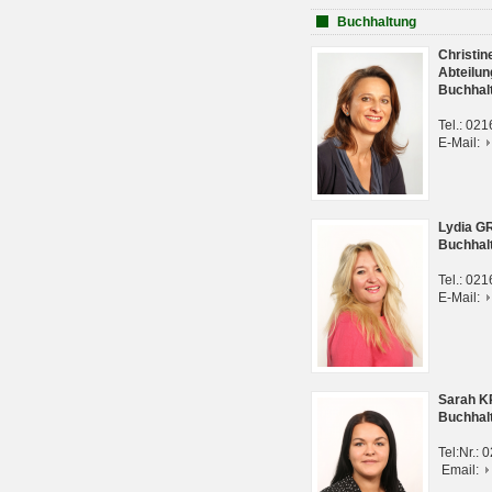
Buchhaltung
Christi
Abteilun
Buchhal
Tel.: 02
E-Mail:
Lydia G
Buchhal
Tel.: 02
E-Mail:
Sarah 
Buchhal
Tel:Nr.:
Email: