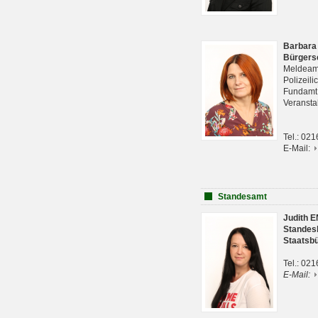
Barbara
Bürgers
Meldeam
Polizeil
Fundam
Veranst
Tel.: 02
E-Mail:
Standesamt
Judith 
Standes
Staatsb
Tel.: 02
E-Mail: