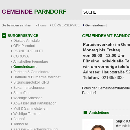
GEMEINDE
PARNDORF
Sie befinden sich hier:
Home
BÜRGERSERVICE
Gemeindeamt
GEMEINDEAMT PARND
BÜRGERSERVICE
Digitale Amtstafel
Parteienverkehr 
ÖEK Parndorf
Montag bis Freitag
PARNDORF HILFT
von 08.00 - 12.00 Uhr
CORONA
Für eine individuelle T
Amtshelfer/ Formulare
wir, um vorherige tele
Gemeindeamt
Adresse:
Hauptstraße 52
Parteien & Gemeinderat
Dorfbote & Bürgermeisterbrief
Telefon:
02166/2300
Sitzungsprotokoll GRS
Bekanntmachungen
Fotos der Gemeindemitarbeite
Sterbefälle
Parndorf.
Wichtige Adressen
Abwasser und Kanalisation
Müll & Sammelstellen
Amtsleitung
Wichtige Termine
Bauhof
Sigrid 
Jobbörse
Amtsleit
Kataster & Flächenwidmung