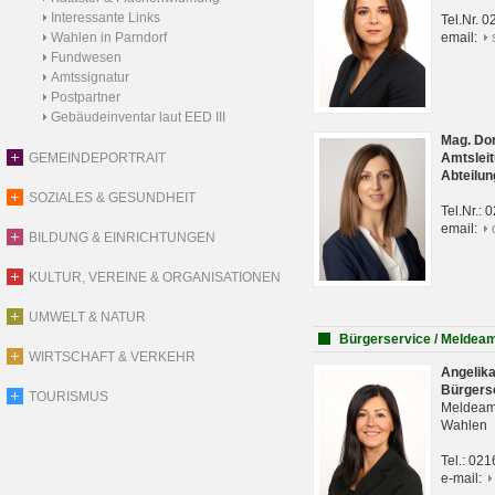
Interessante Links
Tel.Nr. 
Wahlen in Parndorf
email:
Fundwesen
Amtssignatur
Postpartner
Gebäudeinventar laut EED III
Mag. Do
GEMEINDEPORTRAIT
Amtsleit
Abteilun
SOZIALES & GESUNDHEIT
Tel.Nr.:
email:
BILDUNG & EINRICHTUNGEN
KULTUR, VEREINE & ORGANISATIONEN
UMWELT & NATUR
Bürgerservice / Meldea
WIRTSCHAFT & VERKEHR
Angelik
Bürgers
TOURISMUS
Meldeam
Wahlen
Tel.: 02
e-mail: