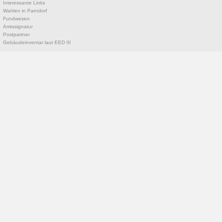
Interessante Links
Wahlen in Parndorf
Fundwesen
Amtssignatur
Postpartner
Gebäudeinventar laut EED III