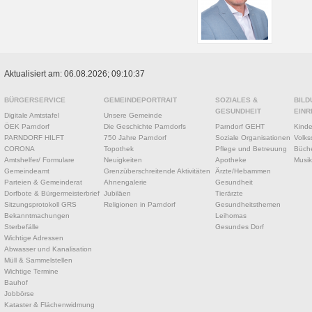
Aktualisiert am: 06.08.2026; 09:10:37
BÜRGERSERVICE
GEMEINDEPORTRAIT
SOZIALES &
BILD
GESUNDHEIT
EINR
Digitale Amtstafel
Unsere Gemeinde
ÖEK Parndorf
Die Geschichte Parndorfs
Parndorf GEHT
Kinde
PARNDORF HILFT
750 Jahre Parndorf
Soziale Organisationen
Volks
CORONA
Topothek
Pflege und Betreuung
Büche
Amtshelfer/ Formulare
Neuigkeiten
Apotheke
Musik
Gemeindeamt
Grenzüberschreitende Aktivitäten
Ärzte/Hebammen
Parteien & Gemeinderat
Ahnengalerie
Gesundheit
Dorfbote & Bürgermeisterbrief
Jubiläen
Tierärzte
Sitzungsprotokoll GRS
Religionen in Parndorf
Gesundheitsthemen
Bekanntmachungen
Leihomas
Sterbefälle
Gesundes Dorf
Wichtige Adressen
Abwasser und Kanalisation
Müll & Sammelstellen
Wichtige Termine
Bauhof
Jobbörse
Kataster & Flächenwidmung