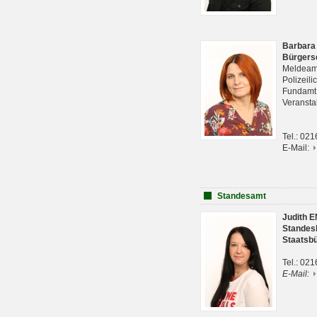
Barbara
Bürgers
Meldeam
Polizeil
Fundam
Veranst
Tel.: 02
E-Mail:
Standesamt
Judith 
Standes
Staatsb
Tel.: 02
E-Mail: