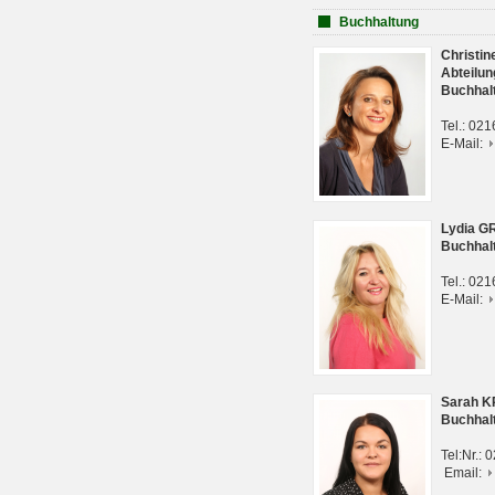
Buchhaltung
Christi
Abteilun
Buchhal
Tel.: 02
E-Mail:
Lydia G
Buchhal
Tel.: 02
E-Mail:
Sarah 
Buchhal
Tel:Nr.:
Email: