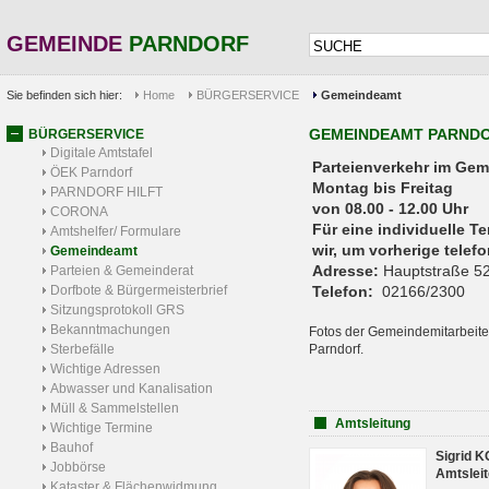
GEMEINDE
PARNDORF
Sie befinden sich hier:
Home
BÜRGERSERVICE
Gemeindeamt
GEMEINDEAMT PARND
BÜRGERSERVICE
Digitale Amtstafel
Parteienverkehr 
ÖEK Parndorf
Montag bis Freitag
PARNDORF HILFT
von 08.00 - 12.00 Uhr
CORONA
Für eine individuelle T
Amtshelfer/ Formulare
wir, um vorherige tele
Gemeindeamt
Adresse:
Hauptstraße 52
Parteien & Gemeinderat
Dorfbote & Bürgermeisterbrief
Telefon:
02166/2300
Sitzungsprotokoll GRS
Bekanntmachungen
Fotos der Gemeindemitarbeite
Sterbefälle
Parndorf.
Wichtige Adressen
Abwasser und Kanalisation
Müll & Sammelstellen
Amtsleitung
Wichtige Termine
Bauhof
Sigrid 
Jobbörse
Amtsleit
Kataster & Flächenwidmung