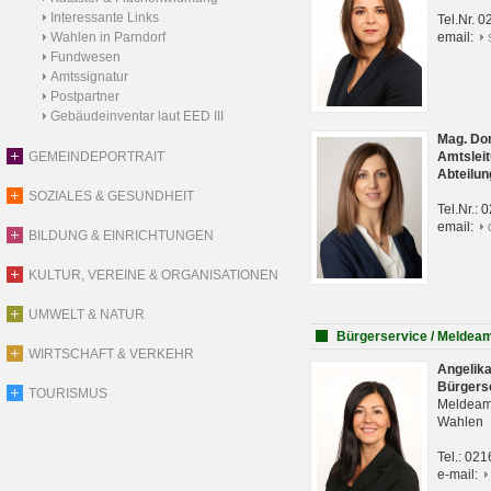
Interessante Links
Tel.Nr. 
Wahlen in Parndorf
email:
Fundwesen
Amtssignatur
Postpartner
Gebäudeinventar laut EED III
Mag. Do
GEMEINDEPORTRAIT
Amtsleit
Abteilun
SOZIALES & GESUNDHEIT
Tel.Nr.:
email:
BILDUNG & EINRICHTUNGEN
KULTUR, VEREINE & ORGANISATIONEN
UMWELT & NATUR
Bürgerservice / Meldea
WIRTSCHAFT & VERKEHR
Angelik
Bürgers
TOURISMUS
Meldeam
Wahlen
Tel.: 02
e-mail: