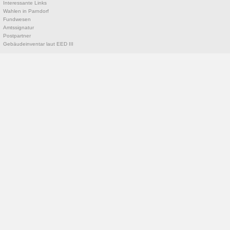
Interessante Links
Wahlen in Parndorf
Fundwesen
Amtssignatur
Postpartner
Gebäudeinventar laut EED III