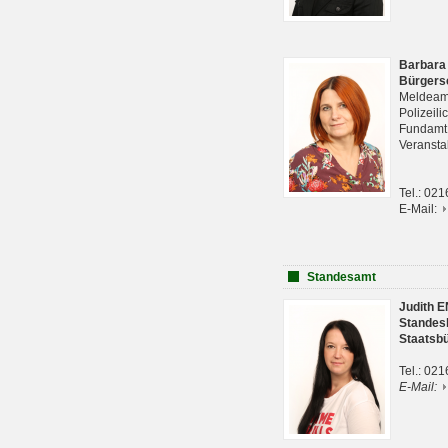
Barbara
Bürgers
Meldeam
Polizeil
Fundam
Veranst
Tel.: 02
E-Mail:
Standesamt
Judith 
Standes
Staatsb
Tel.: 02
E-Mail: