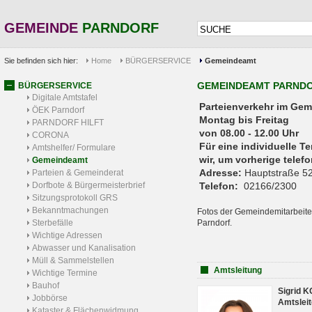
GEMEINDE
PARNDORF
Sie befinden sich hier:
Home
BÜRGERSERVICE
Gemeindeamt
GEMEINDEAMT PARND
BÜRGERSERVICE
Digitale Amtstafel
Parteienverkehr 
ÖEK Parndorf
Montag bis Freitag
PARNDORF HILFT
von 08.00 - 12.00 Uhr
CORONA
Für eine individuelle T
Amtshelfer/ Formulare
wir, um vorherige tele
Gemeindeamt
Adresse:
Hauptstraße 52
Parteien & Gemeinderat
Dorfbote & Bürgermeisterbrief
Telefon:
02166/2300
Sitzungsprotokoll GRS
Bekanntmachungen
Fotos der Gemeindemitarbeite
Sterbefälle
Parndorf.
Wichtige Adressen
Abwasser und Kanalisation
Müll & Sammelstellen
Amtsleitung
Wichtige Termine
Bauhof
Sigrid 
Jobbörse
Amtsleit
Kataster & Flächenwidmung