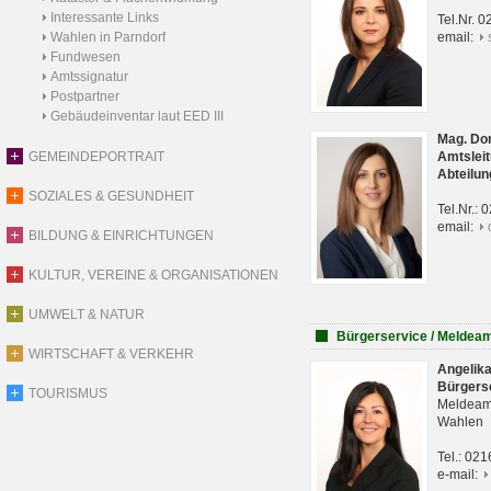
Interessante Links
Tel.Nr. 
Wahlen in Parndorf
email:
Fundwesen
Amtssignatur
Postpartner
Gebäudeinventar laut EED III
Mag. Do
GEMEINDEPORTRAIT
Amtsleit
Abteilun
SOZIALES & GESUNDHEIT
Tel.Nr.:
email:
BILDUNG & EINRICHTUNGEN
KULTUR, VEREINE & ORGANISATIONEN
UMWELT & NATUR
Bürgerservice / Meldea
WIRTSCHAFT & VERKEHR
Angelik
Bürgers
TOURISMUS
Meldeam
Wahlen
Tel.: 02
e-mail: