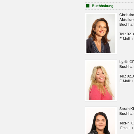
Buchhaltung
Christi
Abteilun
Buchhal
Tel.: 02
E-Mail:
Lydia G
Buchhal
Tel.: 02
E-Mail:
Sarah 
Buchhal
Tel:Nr.:
Email: