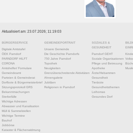
Aktualisiert am: 23.07.2026; 11:19:03
BÜRGERSERVICE
GEMEINDEPORTRAIT
SOZIALES &
BILD
GESUNDHEIT
EINR
Digitale Amtstafel
Unsere Gemeinde
ÖEK Parndorf
Die Geschichte Parndorfs
Parndorf GEHT
Kinde
PARNDORF HILFT
750 Jahre Parndorf
Soziale Organisationen
Volks
CORONA
Topothek
Pflege und Betreuung
Büche
Amtshelfer/ Formulare
Neuigkeiten
Apotheke
Musik
Gemeindeamt
Grenzüberschreitende Aktivitäten
Ärzte/Hebammen
Parteien & Gemeinderat
Ahnengalerie
Gesundheit
Dorfbote & Bürgermeisterbrief
Jubiläen
Tierärzte
Sitzungsprotokoll GRS
Religionen in Parndorf
Gesundheitsthemen
Bekanntmachungen
Leihomas
Sterbefälle
Gesundes Dorf
Wichtige Adressen
Abwasser und Kanalisation
Müll & Sammelstellen
Wichtige Termine
Bauhof
Jobbörse
Kataster & Flächenwidmung