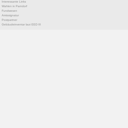
Interessante Links
Wahlen in Parndorf
Fundwesen
Amtssignatur
Postpartner
Gebäudeinventar laut EED III