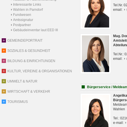
Interessante Links
Tel.Nr. 
Wahlen in Parndorf
email:
Fundwesen
Amtssignatur
Postpartner
Gebäudeinventar laut EED III
Mag. Do
GEMEINDEPORTRAIT
Amtsleit
Abteilun
SOZIALES & GESUNDHEIT
Tel.Nr.:
email:
BILDUNG & EINRICHTUNGEN
KULTUR, VEREINE & ORGANISATIONEN
UMWELT & NATUR
Bürgerservice / Meldea
WIRTSCHAFT & VERKEHR
Angelik
Bürgers
TOURISMUS
Meldeam
Wahlen
Tel.: 02
e-mail: