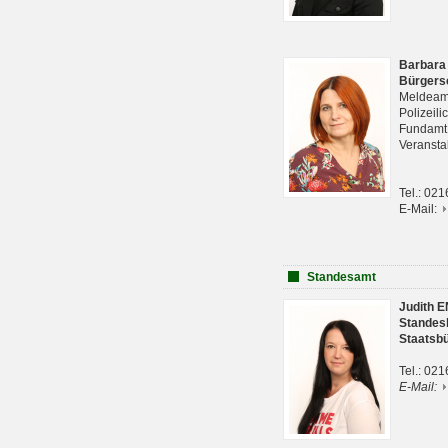
Barbara
Bürgers
Meldeam
Polizeil
Fundam
Veranst
Tel.: 02
E-Mail:
Standesamt
Judith 
Standes
Staatsb
Tel.: 02
E-Mail: