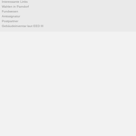
Interessante Links
Wahlen in Parndorf
Fundwesen
Amtssignatur
Postpartner
Gebäudeinventar laut EED III