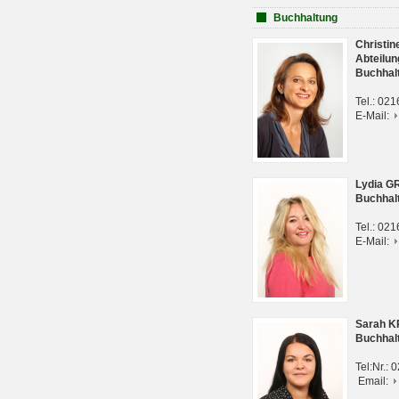
Buchhaltung
Christi
Abteilun
Buchhal
Tel.: 02
E-Mail:
Lydia G
Buchhal
Tel.: 02
E-Mail:
Sarah 
Buchhal
Tel:Nr.:
Email: