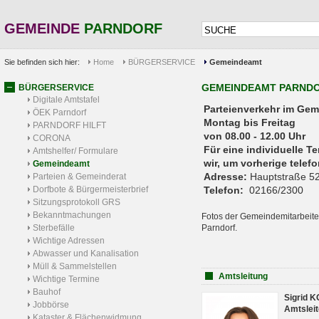
GEMEINDE
PARNDORF
Sie befinden sich hier:
Home
BÜRGERSERVICE
Gemeindeamt
GEMEINDEAMT PARND
BÜRGERSERVICE
Digitale Amtstafel
Parteienverkehr 
ÖEK Parndorf
Montag bis Freitag
PARNDORF HILFT
von 08.00 - 12.00 Uhr
CORONA
Für eine individuelle T
Amtshelfer/ Formulare
wir, um vorherige tele
Gemeindeamt
Adresse:
Hauptstraße 52
Parteien & Gemeinderat
Dorfbote & Bürgermeisterbrief
Telefon:
02166/2300
Sitzungsprotokoll GRS
Bekanntmachungen
Fotos der Gemeindemitarbeite
Sterbefälle
Parndorf.
Wichtige Adressen
Abwasser und Kanalisation
Müll & Sammelstellen
Amtsleitung
Wichtige Termine
Bauhof
Sigrid 
Jobbörse
Amtsleit
Kataster & Flächenwidmung