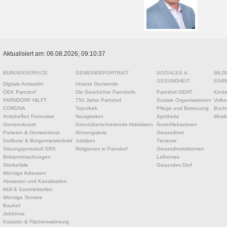
Aktualisiert am: 06.08.2026; 09:10:37
BÜRGERSERVICE
GEMEINDEPORTRAIT
SOZIALES &
BILD
GESUNDHEIT
EINR
Digitale Amtstafel
Unsere Gemeinde
ÖEK Parndorf
Die Geschichte Parndorfs
Parndorf GEHT
Kinde
PARNDORF HILFT
750 Jahre Parndorf
Soziale Organisationen
Volks
CORONA
Topothek
Pflege und Betreuung
Büche
Amtshelfer/ Formulare
Neuigkeiten
Apotheke
Musik
Gemeindeamt
Grenzüberschreitende Aktivitäten
Ärzte/Hebammen
Parteien & Gemeinderat
Ahnengalerie
Gesundheit
Dorfbote & Bürgermeisterbrief
Jubiläen
Tierärzte
Sitzungsprotokoll GRS
Religionen in Parndorf
Gesundheitsthemen
Bekanntmachungen
Leihomas
Sterbefälle
Gesundes Dorf
Wichtige Adressen
Abwasser und Kanalisation
Müll & Sammelstellen
Wichtige Termine
Bauhof
Jobbörse
Kataster & Flächenwidmung