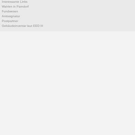
Interessante Links
Wahlen in Parndorf
Fundwesen
Amtssignatur
Postpartner
Gebäudeinventar laut EED III