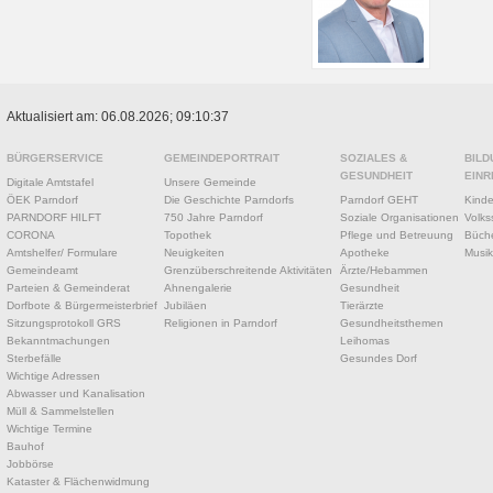
Aktualisiert am: 06.08.2026; 09:10:37
BÜRGERSERVICE
GEMEINDEPORTRAIT
SOZIALES &
BILD
GESUNDHEIT
EINR
Digitale Amtstafel
Unsere Gemeinde
ÖEK Parndorf
Die Geschichte Parndorfs
Parndorf GEHT
Kinde
PARNDORF HILFT
750 Jahre Parndorf
Soziale Organisationen
Volks
CORONA
Topothek
Pflege und Betreuung
Büche
Amtshelfer/ Formulare
Neuigkeiten
Apotheke
Musik
Gemeindeamt
Grenzüberschreitende Aktivitäten
Ärzte/Hebammen
Parteien & Gemeinderat
Ahnengalerie
Gesundheit
Dorfbote & Bürgermeisterbrief
Jubiläen
Tierärzte
Sitzungsprotokoll GRS
Religionen in Parndorf
Gesundheitsthemen
Bekanntmachungen
Leihomas
Sterbefälle
Gesundes Dorf
Wichtige Adressen
Abwasser und Kanalisation
Müll & Sammelstellen
Wichtige Termine
Bauhof
Jobbörse
Kataster & Flächenwidmung