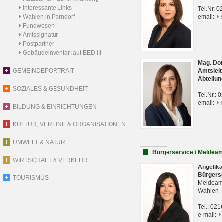
Interessante Links
Tel.Nr. 
Wahlen in Parndorf
email:
Fundwesen
Amtssignatur
Postpartner
Gebäudeinventar laut EED III
Mag. Do
GEMEINDEPORTRAIT
Amtsleit
Abteilun
SOZIALES & GESUNDHEIT
Tel.Nr.:
email:
BILDUNG & EINRICHTUNGEN
KULTUR, VEREINE & ORGANISATIONEN
UMWELT & NATUR
Bürgerservice / Meldea
WIRTSCHAFT & VERKEHR
Angelik
Bürgers
TOURISMUS
Meldeam
Wahlen
Tel.: 02
e-mail: