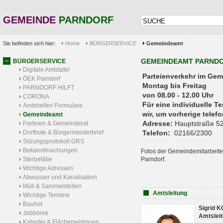
GEMEINDE
PARNDORF
Sie befinden sich hier:
Home
BÜRGERSERVICE
Gemeindeamt
GEMEINDEAMT PARND
BÜRGERSERVICE
Digitale Amtstafel
Parteienverkehr 
ÖEK Parndorf
Montag bis Freitag
PARNDORF HILFT
von 08.00 - 12.00 Uhr
CORONA
Für eine individuelle T
Amtshelfer/ Formulare
wir, um vorherige tele
Gemeindeamt
Adresse:
Hauptstraße 52
Parteien & Gemeinderat
Dorfbote & Bürgermeisterbrief
Telefon:
02166/2300
Sitzungsprotokoll GRS
Bekanntmachungen
Fotos der Gemeindemitarbeite
Sterbefälle
Parndorf.
Wichtige Adressen
Abwasser und Kanalisation
Müll & Sammelstellen
Amtsleitung
Wichtige Termine
Bauhof
Sigrid 
Jobbörse
Amtsleit
Kataster & Flächenwidmung