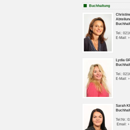
Buchhaltung
Christi
Abteilun
Buchhal
Tel.: 02
E-Mail:
Lydia G
Buchhal
Tel.: 02
E-Mail:
Sarah 
Buchhal
Tel:Nr.:
Email: