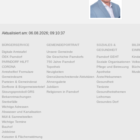
Aktualisiert am: 06.08.2026; 09:10:37
BÜRGERSERVICE
GEMEINDEPORTRAIT
SOZIALES &
BILD
GESUNDHEIT
EINR
Digitale Amtstafel
Unsere Gemeinde
ÖEK Parndorf
Die Geschichte Parndorfs
Parndorf GEHT
Kinde
PARNDORF HILFT
750 Jahre Parndorf
Soziale Organisationen
Volks
CORONA
Topothek
Pflege und Betreuung
Büche
Amtshelfer/ Formulare
Neuigkeiten
Apotheke
Musik
Gemeindeamt
Grenzüberschreitende Aktivitäten
Ärzte/Hebammen
Parteien & Gemeinderat
Ahnengalerie
Gesundheit
Dorfbote & Bürgermeisterbrief
Jubiläen
Tierärzte
Sitzungsprotokoll GRS
Religionen in Parndorf
Gesundheitsthemen
Bekanntmachungen
Leihomas
Sterbefälle
Gesundes Dorf
Wichtige Adressen
Abwasser und Kanalisation
Müll & Sammelstellen
Wichtige Termine
Bauhof
Jobbörse
Kataster & Flächenwidmung