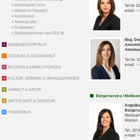
Interessante Links
Tel.Nr. 
Wahlen in Parndorf
email:
Fundwesen
Amtssignatur
Postpartner
Gebäudeinventar laut EED III
Mag. Do
GEMEINDEPORTRAIT
Amtsleit
Abteilun
SOZIALES & GESUNDHEIT
Tel.Nr.:
email:
BILDUNG & EINRICHTUNGEN
KULTUR, VEREINE & ORGANISATIONEN
UMWELT & NATUR
Bürgerservice / Meldea
WIRTSCHAFT & VERKEHR
Angelik
Bürgers
TOURISMUS
Meldeam
Wahlen
Tel.: 02
e-mail: