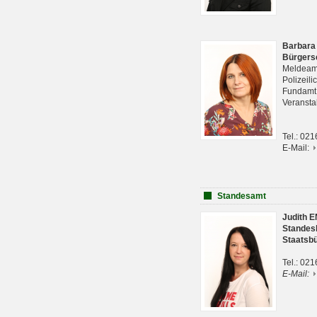
Barbara
Bürgers
Meldeam
Polizeil
Fundam
Veranst
Tel.: 02
E-Mail:
Standesamt
Judith 
Standes
Staatsb
Tel.: 02
E-Mail: