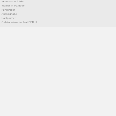
Interessante Links
Wahlen in Parndorf
Fundwesen
Amtssignatur
Postpartner
Gebäudeinventar laut EED III