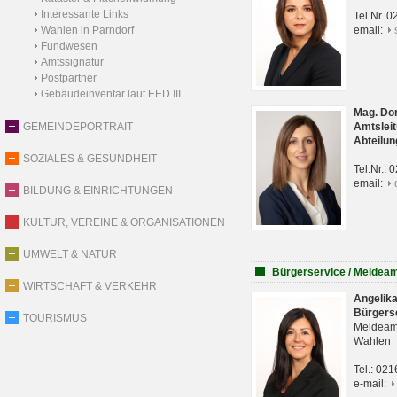
Interessante Links
Tel.Nr. 
Wahlen in Parndorf
email:
Fundwesen
Amtssignatur
Postpartner
Gebäudeinventar laut EED III
Mag. Do
GEMEINDEPORTRAIT
Amtsleit
Abteilun
SOZIALES & GESUNDHEIT
Tel.Nr.:
email:
BILDUNG & EINRICHTUNGEN
KULTUR, VEREINE & ORGANISATIONEN
UMWELT & NATUR
Bürgerservice / Meldea
WIRTSCHAFT & VERKEHR
Angelik
Bürgers
TOURISMUS
Meldeam
Wahlen
Tel.: 02
e-mail: