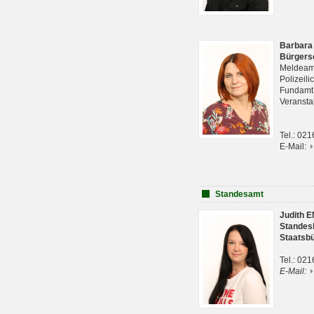
Barbara
Bürgers
Meldeam
Polizeil
Fundam
Veranst
Tel.: 02
E-Mail:
Standesamt
Judith 
Standes
Staatsb
Tel.: 02
E-Mail: