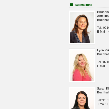
Buchhaltung
Christi
Abteilun
Buchhal
Tel.: 02
E-Mail:
Lydia G
Buchhal
Tel.: 02
E-Mail:
Sarah 
Buchhal
Tel:Nr.:
Email: