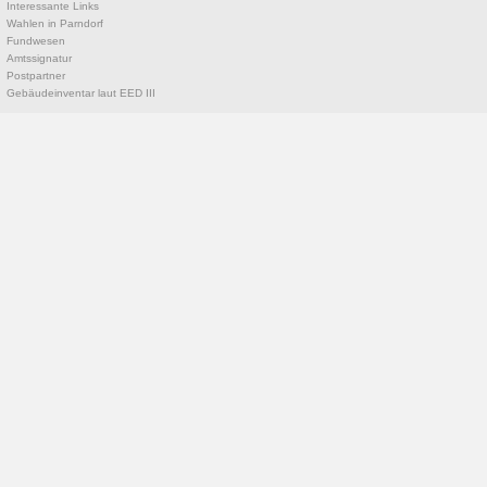
Interessante Links
Wahlen in Parndorf
Fundwesen
Amtssignatur
Postpartner
Gebäudeinventar laut EED III