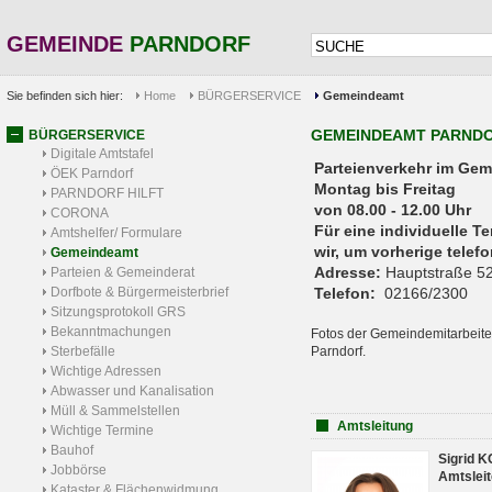
GEMEINDE
PARNDORF
Sie befinden sich hier:
Home
BÜRGERSERVICE
Gemeindeamt
GEMEINDEAMT PARND
BÜRGERSERVICE
Digitale Amtstafel
Parteienverkehr 
ÖEK Parndorf
Montag bis Freitag
PARNDORF HILFT
von 08.00 - 12.00 Uhr
CORONA
Für eine individuelle T
Amtshelfer/ Formulare
wir, um vorherige tele
Gemeindeamt
Adresse:
Hauptstraße 52
Parteien & Gemeinderat
Dorfbote & Bürgermeisterbrief
Telefon:
02166/2300
Sitzungsprotokoll GRS
Bekanntmachungen
Fotos der Gemeindemitarbeite
Sterbefälle
Parndorf.
Wichtige Adressen
Abwasser und Kanalisation
Müll & Sammelstellen
Amtsleitung
Wichtige Termine
Bauhof
Sigrid 
Jobbörse
Amtsleit
Kataster & Flächenwidmung