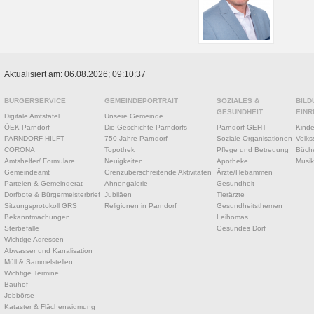
Aktualisiert am: 06.08.2026; 09:10:37
BÜRGERSERVICE
GEMEINDEPORTRAIT
SOZIALES &
BILD
GESUNDHEIT
EINR
Digitale Amtstafel
Unsere Gemeinde
ÖEK Parndorf
Die Geschichte Parndorfs
Parndorf GEHT
Kinde
PARNDORF HILFT
750 Jahre Parndorf
Soziale Organisationen
Volks
CORONA
Topothek
Pflege und Betreuung
Büche
Amtshelfer/ Formulare
Neuigkeiten
Apotheke
Musik
Gemeindeamt
Grenzüberschreitende Aktivitäten
Ärzte/Hebammen
Parteien & Gemeinderat
Ahnengalerie
Gesundheit
Dorfbote & Bürgermeisterbrief
Jubiläen
Tierärzte
Sitzungsprotokoll GRS
Religionen in Parndorf
Gesundheitsthemen
Bekanntmachungen
Leihomas
Sterbefälle
Gesundes Dorf
Wichtige Adressen
Abwasser und Kanalisation
Müll & Sammelstellen
Wichtige Termine
Bauhof
Jobbörse
Kataster & Flächenwidmung