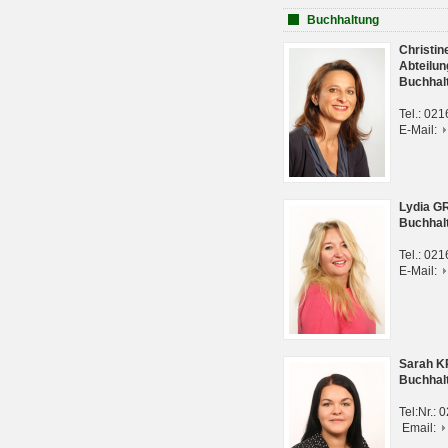
Buchhaltung
Christi
Abteilun
Buchhal
Tel.: 02
E-Mail:
Lydia G
Buchhal
Tel.: 02
E-Mail:
Sarah 
Buchhal
Tel:Nr.:
Email: