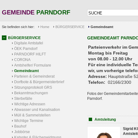
GEMEINDE
PARNDORF
Sie befinden sich hier:
Home
BÜRGERSERVICE
Gemeindeamt
GEMEINDEAMT PARND
BÜRGERSERVICE
Digitale Amtstafel
Parteienverkehr 
ÖEK Parndorf
Montag bis Freitag
PARNDORF HILFT
von 08.00 - 12.00 Uhr
CORONA
Für eine individuelle T
Amtshelfer/ Formulare
wir, um vorherige tele
Gemeindeamt
Adresse:
Hauptstraße 52
Parteien & Gemeinderat
Dorfbote & Bürgermeisterbrief
Telefon:
02166/2300
Sitzungsprotokoll GRS
Bekanntmachungen
Fotos der Gemeindemitarbeite
Sterbefälle
Parndorf.
Wichtige Adressen
Abwasser und Kanalisation
Müll & Sammelstellen
Amtsleitung
Wichtige Termine
Bauhof
Sigrid 
Jobbörse
Amtsleit
Kataster & Flächenwidmung