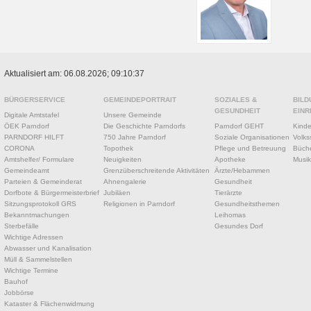
Aktualisiert am: 06.08.2026; 09:10:37
BÜRGERSERVICE
GEMEINDEPORTRAIT
SOZIALES &
BILD
GESUNDHEIT
EINR
Digitale Amtstafel
Unsere Gemeinde
ÖEK Parndorf
Die Geschichte Parndorfs
Parndorf GEHT
Kinde
PARNDORF HILFT
750 Jahre Parndorf
Soziale Organisationen
Volks
CORONA
Topothek
Pflege und Betreuung
Büche
Amtshelfer/ Formulare
Neuigkeiten
Apotheke
Musik
Gemeindeamt
Grenzüberschreitende Aktivitäten
Ärzte/Hebammen
Parteien & Gemeinderat
Ahnengalerie
Gesundheit
Dorfbote & Bürgermeisterbrief
Jubiläen
Tierärzte
Sitzungsprotokoll GRS
Religionen in Parndorf
Gesundheitsthemen
Bekanntmachungen
Leihomas
Sterbefälle
Gesundes Dorf
Wichtige Adressen
Abwasser und Kanalisation
Müll & Sammelstellen
Wichtige Termine
Bauhof
Jobbörse
Kataster & Flächenwidmung