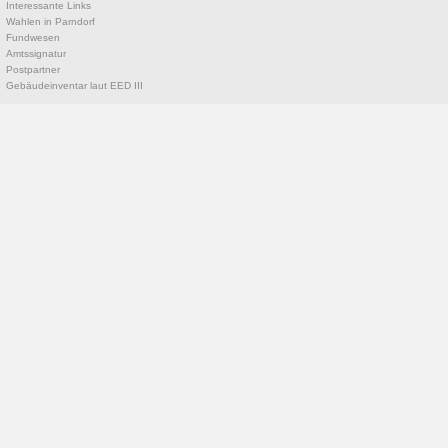
Interessante Links
Wahlen in Parndorf
Fundwesen
Amtssignatur
Postpartner
Gebäudeinventar laut EED III