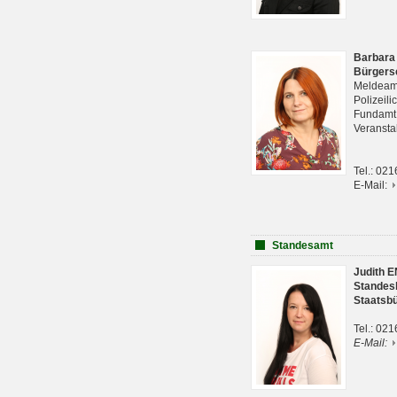
Barbara
Bürgers
Meldeam
Polizeil
Fundam
Veranst
Tel.: 02
E-Mail:
Standesamt
Judith 
Standes
Staatsb
Tel.: 02
E-Mail: