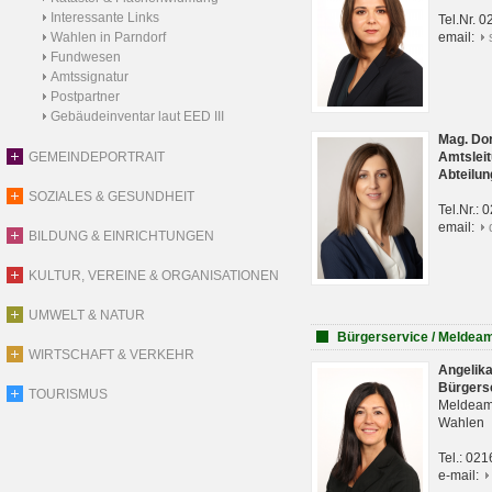
Interessante Links
Tel.Nr. 
Wahlen in Parndorf
email:
Fundwesen
Amtssignatur
Postpartner
Gebäudeinventar laut EED III
Mag. Do
GEMEINDEPORTRAIT
Amtsleit
Abteilun
SOZIALES & GESUNDHEIT
Tel.Nr.:
email:
BILDUNG & EINRICHTUNGEN
KULTUR, VEREINE & ORGANISATIONEN
UMWELT & NATUR
Bürgerservice / Meldea
WIRTSCHAFT & VERKEHR
Angelik
Bürgers
TOURISMUS
Meldeam
Wahlen
Tel.: 02
e-mail: