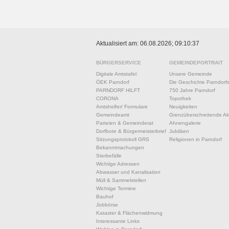
Aktualisiert am: 06.08.2026; 09:10:37
BÜRGERSERVICE
GEMEINDEPORTRAIT
Digitale Amtstafel
Unsere Gemeinde
ÖEK Parndorf
Die Geschichte Parndorf
PARNDORF HILFT
750 Jahre Parndorf
CORONA
Topothek
Amtshelfer/ Formulare
Neuigkeiten
Gemeindeamt
Grenzüberschreitende Akt
Parteien & Gemeinderat
Ahnengalerie
Dorfbote & Bürgermeisterbrief
Jubiläen
Sitzungsprotokoll GRS
Religionen in Parndorf
Bekanntmachungen
Sterbefälle
Wichtige Adressen
Abwasser und Kanalisation
Müll & Sammelstellen
Wichtige Termine
Bauhof
Jobbörse
Kataster & Flächenwidmung
Interessante Links