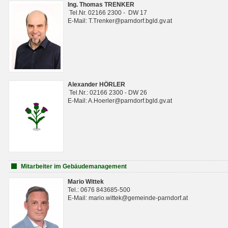
Ing. Thomas TRENKER
Tel.Nr. 02166 2300 - DW 17
E-Mail: T.Trenker@parndorf.bgld.gv.at
Alexander HÖRLER
Tel.Nr.: 02166 2300 - DW 26
E-Mail: A.Hoerler@parndorf.bgld.gv.at
Mitarbeiter im Gebäudemanagement
Mario Wittek
Tel.: 0676 843685-500
E-Mail: mario.wittek@gemeinde-parndorf.at