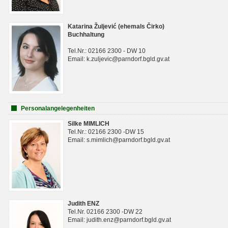
Katarina Žuljević (ehemals Čirko)
Buchhaltung
Tel.Nr.: 02166 2300 - DW 10
Email: k.zuljevic@parndorf.bgld.gv.at
Personalangelegenheiten
Silke MIMLICH
Tel.Nr.: 02166 2300 -DW 15
Email: s.mimlich@parndorf.bgld.gv.at
Judith ENZ
Tel.Nr. 02166 2300 -DW 22
Email: judith.enz@parndorf.bgld.gv.at