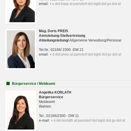
email:
s dot kopp at parndorf dot bgld dot gv dot at
Mag. Doris PREIS
Amtsleitung-Stellvertretung
Abteilungsleitun
g
/
Allgemeine Verwaltung/Personal
Tel.Nr.: 02166/ 2300 -DW 21
email:
d dot preis at parndorf dot bgld dot gv dot at
Bürgerservice / Meldeamt
Angelika KORLATH
Bürgerservice
Meldeamt
Wahlen
Tel.: 02166/2300 - DW 11
e-mail:
a dot korlath at parndorf dot bgld dot gv dot at