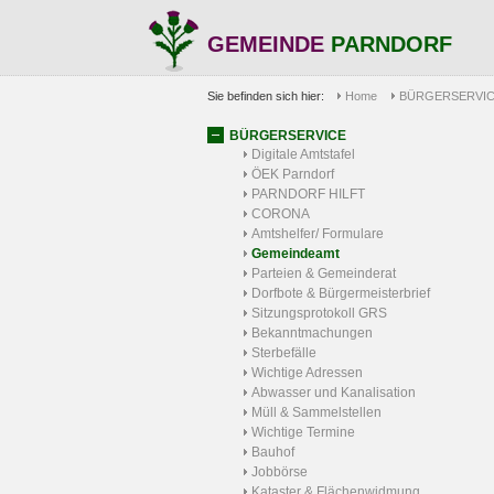
GEMEINDE
PARNDORF
Sie befinden sich hier:
Home
BÜRGERSERVI
BÜRGERSERVICE
Digitale Amtstafel
ÖEK Parndorf
PARNDORF HILFT
CORONA
Amtshelfer/ Formulare
Gemeindeamt
Parteien & Gemeinderat
Dorfbote & Bürgermeisterbrief
Sitzungsprotokoll GRS
Bekanntmachungen
Sterbefälle
Wichtige Adressen
Abwasser und Kanalisation
Müll & Sammelstellen
Wichtige Termine
Bauhof
Jobbörse
Kataster & Flächenwidmung