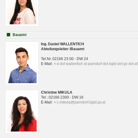
Bauamt
Ing. Daniel WALLENTICH
Abteilungsleiter /Bauamt
Tel.Nr. 02166 23 00 - DW 24
E-Mail:
d dot wallentich at parndorf dot bgld dot gv dot at
Christine MIKULA
Tel.: 02166 2300 - DW 16
E-Mail:
c.mikula@parndorf.bgld.gv.at