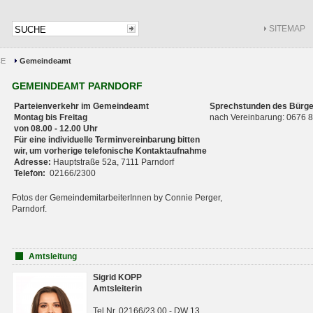
SITEMAP
CE
Gemeindeamt
GEMEINDEAMT PARNDORF
Parteienverkehr im Gemeindeamt
Sprechstunden des Bürge
Montag bis Freitag
nach Vereinbarung: 0676
von 08.00 - 12.00 Uhr
Für eine individuelle Terminvereinbarung bitten
wir, um vorherige telefonische Kontaktaufnahme
Adresse:
Hauptstraße 52a, 7111 Parndorf
Telefon:
02166/2300
Fotos der GemeindemitarbeiterInnen by Connie Perger,
Parndorf.
Amtsleitung
Sigrid KOPP
Amtsleiterin
Tel.Nr. 02166/23 00 - DW 13