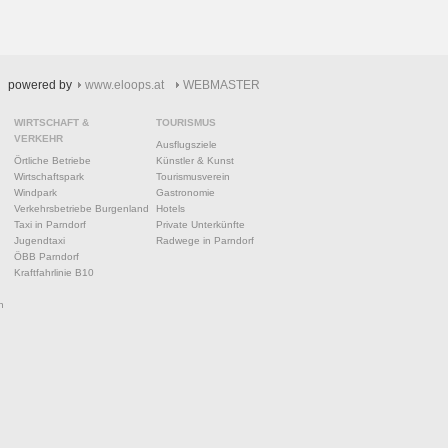
powered by
www.eloops.at
WEBMASTER
WIRTSCHAFT &
TOURISMUS
VERKEHR
Ausflugsziele
Örtliche Betriebe
Künstler & Kunst
Wirtschaftspark
Tourismusverein
Windpark
Gastronomie
Verkehrsbetriebe Burgenland
Hotels
Taxi in Parndorf
Private Unterkünfte
Jugendtaxi
Radwege in Parndorf
ÖBB Parndorf
Kraftfahrlinie B10
n