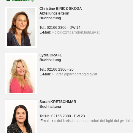
Christine BIRICZ-SKODA
Abteilungsleiterin
Buchhaltung
Tel.: 02166 2300 - DW 14
E-Mail:
c.biricz@parndorf.bgld.gv.at
Lydia GRAFL
Buchhaltung
Tel.: 02166 2300 - 20
E-Mail:
l.grafl@parndorf.bgld.gv.at
Sarah KRETSCHMAR
Buchhaltung
Tel:Nr.: 02166 2300 - DW 23
Email:
s dot kretschmar at parndorf dot bgld dot gv dot a