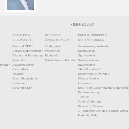
IMPRESSUM
SOZIALES &
BILDUNG &
KULTUR, VEREINE &
GESUNDHEIT
EINRICHTUNGEN
ORGANISATIONEN
s
Parndorf GEHT
Kindergärten
Veranstaltungskalender
Soziale Organisationen
Volksschule
Kulturvereine
Pflege und Betreuung
Bücherei
Sportvereine
Apotheke
Musikschule in Parndorf
Soziale Vereine
ivitäten
Ärzte/Hebammen
Naturvereine
Gesundheit
"das Wurzelwerk"
Tierärzte
Kinderfreunde Parndorf
Gesundheitsthemen
Weitere Vereine
Leihomas
Feuerwehr
Gesundes Dorf
NGO - Non-Governmental Organisatio
Dorferneuerung
Tierheim
Vereinsförderung
Service für Vereine
1.Parndorfer Grill- und Genuss Verein
Markt der Erde