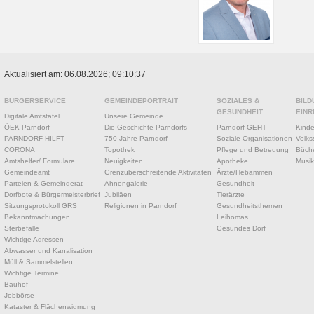
Aktualisiert am: 06.08.2026; 09:10:37
BÜRGERSERVICE
GEMEINDEPORTRAIT
SOZIALES &
BILD
GESUNDHEIT
EINR
Digitale Amtstafel
Unsere Gemeinde
ÖEK Parndorf
Die Geschichte Parndorfs
Parndorf GEHT
Kinde
PARNDORF HILFT
750 Jahre Parndorf
Soziale Organisationen
Volks
CORONA
Topothek
Pflege und Betreuung
Büche
Amtshelfer/ Formulare
Neuigkeiten
Apotheke
Musik
Gemeindeamt
Grenzüberschreitende Aktivitäten
Ärzte/Hebammen
Parteien & Gemeinderat
Ahnengalerie
Gesundheit
Dorfbote & Bürgermeisterbrief
Jubiläen
Tierärzte
Sitzungsprotokoll GRS
Religionen in Parndorf
Gesundheitsthemen
Bekanntmachungen
Leihomas
Sterbefälle
Gesundes Dorf
Wichtige Adressen
Abwasser und Kanalisation
Müll & Sammelstellen
Wichtige Termine
Bauhof
Jobbörse
Kataster & Flächenwidmung