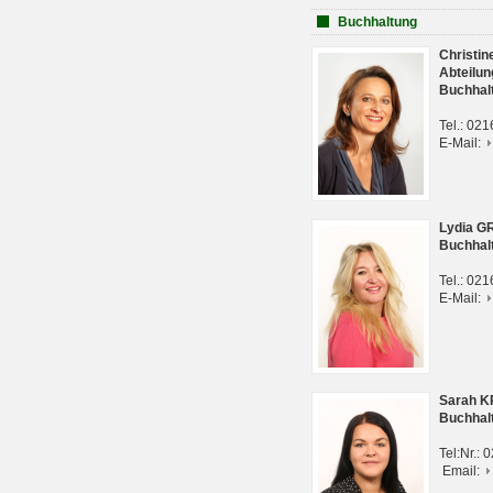
Buchhaltung
Christi
Abteilun
Buchhal
Tel.: 02
E-Mail:
Lydia G
Buchhal
Tel.: 02
E-Mail:
Sarah 
Buchhal
Tel:Nr.:
Email: