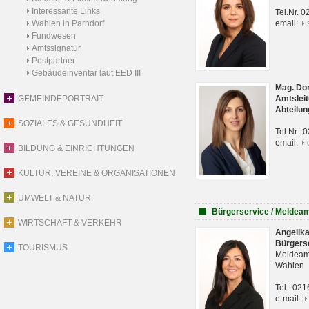
Interessante Links
Tel.Nr. 
Wahlen in Parndorf
email:
Fundwesen
Amtssignatur
Postpartner
Gebäudeinventar laut EED III
Mag. Do
GEMEINDEPORTRAIT
Amtsleit
Abteilun
SOZIALES & GESUNDHEIT
Tel.Nr.:
email:
BILDUNG & EINRICHTUNGEN
KULTUR, VEREINE & ORGANISATIONEN
UMWELT & NATUR
Bürgerservice / Meldea
WIRTSCHAFT & VERKEHR
Angelik
Bürgers
TOURISMUS
Meldeam
Wahlen
Tel.: 02
e-mail: