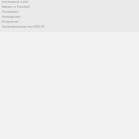
Interessante Links
Wahlen in Parndorf
Fundwesen
Amtssignatur
Postpartner
Gebäudeinventar laut EED III