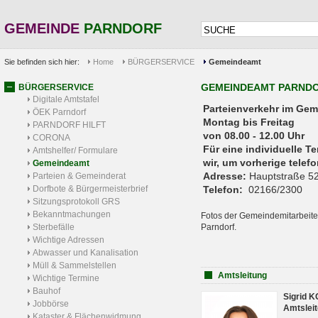
GEMEINDE
PARNDORF
Sie befinden sich hier:
Home
BÜRGERSERVICE
Gemeindeamt
GEMEINDEAMT PARND
BÜRGERSERVICE
Digitale Amtstafel
Parteienverkehr 
ÖEK Parndorf
Montag bis Freitag
PARNDORF HILFT
von 08.00 - 12.00 Uhr
CORONA
Für eine individuelle T
Amtshelfer/ Formulare
wir, um vorherige tele
Gemeindeamt
Adresse:
Hauptstraße 52
Parteien & Gemeinderat
Dorfbote & Bürgermeisterbrief
Telefon:
02166/2300
Sitzungsprotokoll GRS
Bekanntmachungen
Fotos der Gemeindemitarbeite
Sterbefälle
Parndorf.
Wichtige Adressen
Abwasser und Kanalisation
Müll & Sammelstellen
Amtsleitung
Wichtige Termine
Bauhof
Sigrid 
Jobbörse
Amtsleit
Kataster & Flächenwidmung