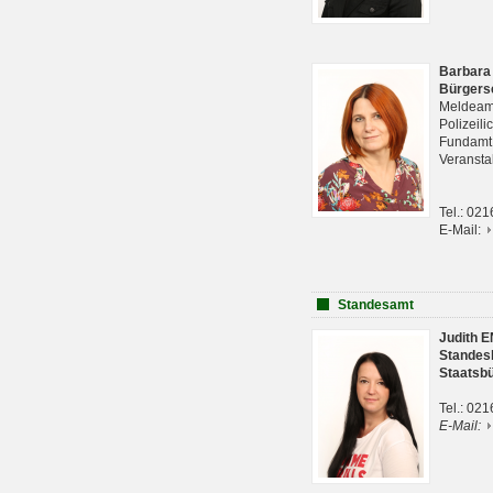
Barbara
Bürgers
Meldeam
Polizeil
Fundam
Veranst
Tel.: 02
E-Mail:
Standesamt
Judith 
Standes
Staatsb
Tel.: 02
E-Mail: