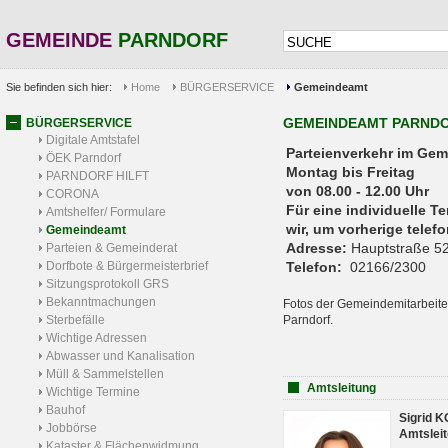
GEMEINDE
PARNDORF
Sie befinden sich hier:
Home
BÜRGERSERVICE
Gemeindeamt
GEMEINDEAMT PARND
BÜRGERSERVICE
Digitale Amtstafel
Parteienverkehr 
ÖEK Parndorf
Montag bis Freitag
PARNDORF HILFT
von 08.00 - 12.00 Uhr
CORONA
Für eine individuelle T
Amtshelfer/ Formulare
wir, um vorherige tele
Gemeindeamt
Adresse:
Hauptstraße 52
Parteien & Gemeinderat
Dorfbote & Bürgermeisterbrief
Telefon:
02166/2300
Sitzungsprotokoll GRS
Bekanntmachungen
Fotos der Gemeindemitarbeite
Sterbefälle
Parndorf.
Wichtige Adressen
Abwasser und Kanalisation
Müll & Sammelstellen
Amtsleitung
Wichtige Termine
Bauhof
Sigrid 
Jobbörse
Amtsleit
Kataster & Flächenwidmung