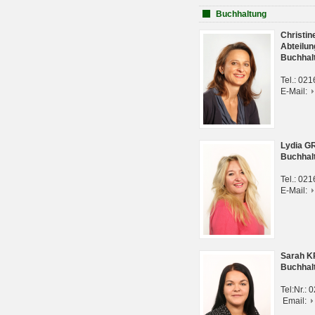
Buchhaltung
Christi
Abteilun
Buchhal
Tel.: 02
E-Mail:
Lydia G
Buchhal
Tel.: 02
E-Mail:
Sarah 
Buchhal
Tel:Nr.:
Email: