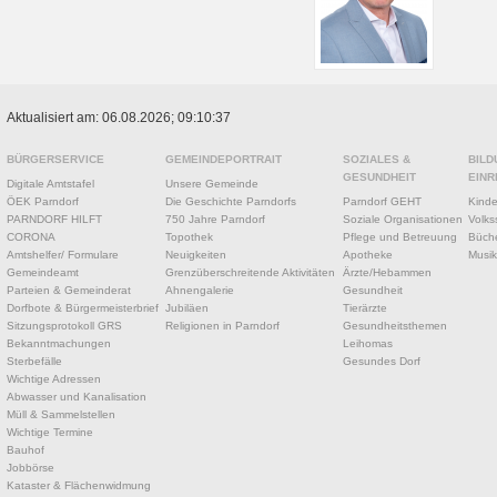
Aktualisiert am: 06.08.2026; 09:10:37
BÜRGERSERVICE
GEMEINDEPORTRAIT
SOZIALES &
BILD
GESUNDHEIT
EINR
Digitale Amtstafel
Unsere Gemeinde
ÖEK Parndorf
Die Geschichte Parndorfs
Parndorf GEHT
Kinde
PARNDORF HILFT
750 Jahre Parndorf
Soziale Organisationen
Volks
CORONA
Topothek
Pflege und Betreuung
Büche
Amtshelfer/ Formulare
Neuigkeiten
Apotheke
Musik
Gemeindeamt
Grenzüberschreitende Aktivitäten
Ärzte/Hebammen
Parteien & Gemeinderat
Ahnengalerie
Gesundheit
Dorfbote & Bürgermeisterbrief
Jubiläen
Tierärzte
Sitzungsprotokoll GRS
Religionen in Parndorf
Gesundheitsthemen
Bekanntmachungen
Leihomas
Sterbefälle
Gesundes Dorf
Wichtige Adressen
Abwasser und Kanalisation
Müll & Sammelstellen
Wichtige Termine
Bauhof
Jobbörse
Kataster & Flächenwidmung