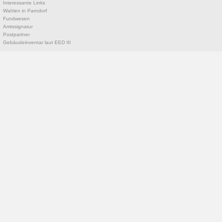
Interessante Links
Wahlen in Parndorf
Fundwesen
Amtssignatur
Postpartner
Gebäudeinventar laut EED III