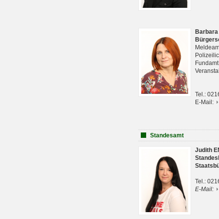
Barbara
Bürgers
Meldeam
Polizeil
Fundam
Veranst
Tel.: 02
E-Mail:
Standesamt
Judith 
Standes
Staatsb
Tel.: 02
E-Mail: