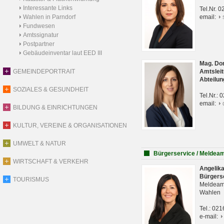
Interessante Links
Tel.Nr. 
Wahlen in Parndorf
email:
Fundwesen
Amtssignatur
Postpartner
Gebäudeinventar laut EED III
Mag. Do
GEMEINDEPORTRAIT
Amtsleit
Abteilun
SOZIALES & GESUNDHEIT
Tel.Nr.:
email:
BILDUNG & EINRICHTUNGEN
KULTUR, VEREINE & ORGANISATIONEN
UMWELT & NATUR
Bürgerservice / Meldea
WIRTSCHAFT & VERKEHR
Angelik
Bürgers
TOURISMUS
Meldeam
Wahlen
Tel.: 02
e-mail: