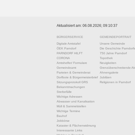
Aktualisiert am: 06.08.2026; 09:10:37
BÜRGERSERVICE
GEMEINDEPORTRAIT
Digitale Amtstafel
Unsere Gemeinde
ÖEK Parndorf
Die Geschichte Parndorf
PARNDORF HILFT
750 Jahre Parndorf
CORONA
Topothek
Amtshelfer/ Formulare
Neuigkeiten
Gemeindeamt
Grenzüberschreitende Akt
Parteien & Gemeinderat
Ahnengalerie
Dorfbote & Bürgermeisterbrief
Jubiläen
Sitzungsprotokoll GRS
Religionen in Parndorf
Bekanntmachungen
Sterbefälle
Wichtige Adressen
Abwasser und Kanalisation
Müll & Sammelstellen
Wichtige Termine
Bauhof
Jobbörse
Kataster & Flächenwidmung
Interessante Links