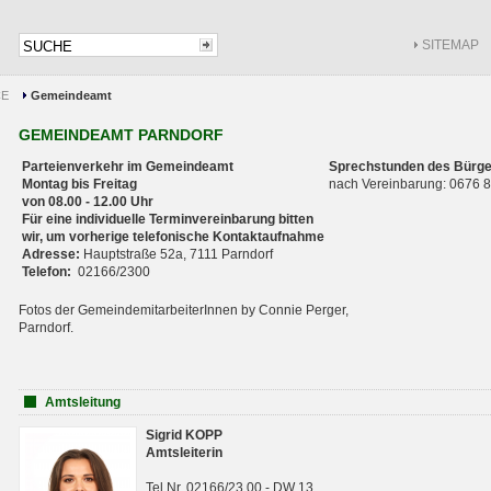
SITEMAP
CE
Gemeindeamt
GEMEINDEAMT PARNDORF
Parteienverkehr im Gemeindeamt
Sprechstunden des Bürge
Montag bis Freitag
nach Vereinbarung: 0676
von 08.00 - 12.00 Uhr
Für eine individuelle Terminvereinbarung bitten
wir, um vorherige telefonische Kontaktaufnahme
Adresse:
Hauptstraße 52a, 7111 Parndorf
Telefon:
02166/2300
Fotos der GemeindemitarbeiterInnen by Connie Perger,
Parndorf.
Amtsleitung
Sigrid KOPP
Amtsleiterin
Tel.Nr. 02166/23 00 - DW 13