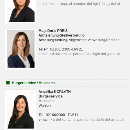
email:
s dot kopp at parndorf dot bgld dot gv dot at
Mag. Doris PREIS
Amtsleitung-Stellvertretung
Abteilungsleitun
g
/
Allgemeine Verwaltung/Personal
Tel.Nr.: 02166/ 2300 -DW 21
email:
d dot preis at parndorf dot bgld dot gv dot at
Bürgerservice / Meldeamt
Angelika KORLATH
Bürgerservice
Meldeamt
Wahlen
Tel.: 02166/2300 - DW 11
e-mail:
a dot korlath at parndorf dot bgld dot gv dot at