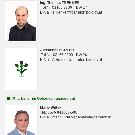
Ing. Thomas TRENKER
Tel.Nr. 02166 2300 - DW 17
E-Mail: T.Trenker@parndorf.bgld.gv.at
Alexander HÖRLER
Tel.Nr.: 02166 2300 - DW 26
E-Mail: A.Hoerler@parndorf.bgld.gv.at
Mitarbeiter im Gebäudemanagement
Mario Wittek
Tel.: 0676 843685-500
E-Mail: mario.wittek@gemeinde-parndorf.at