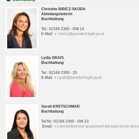
Christine BIRICZ-SKODA
Abteilungsleiterin
Buchhaltung
Tel.: 02166 2300 - DW 14
E-Mail:
c.biricz@parndorf.bgld.gv.at
Lydia GRAFL
Buchhaltung
Tel.: 02166 2300 - 20
E-Mail:
l.grafl@parndorf.bgld.gv.at
Sarah KRETSCHMAR
Buchhaltung
Tel:Nr.: 02166 2300 - DW 23
Email:
s dot kretschmar at parndorf dot bgld dot gv dot a