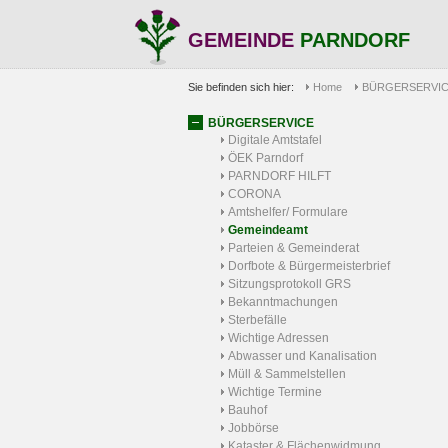
GEMEINDE
PARNDORF
Sie befinden sich hier:
Home
BÜRGERSERVI
BÜRGERSERVICE
Digitale Amtstafel
ÖEK Parndorf
PARNDORF HILFT
CORONA
Amtshelfer/ Formulare
Gemeindeamt
Parteien & Gemeinderat
Dorfbote & Bürgermeisterbrief
Sitzungsprotokoll GRS
Bekanntmachungen
Sterbefälle
Wichtige Adressen
Abwasser und Kanalisation
Müll & Sammelstellen
Wichtige Termine
Bauhof
Jobbörse
Kataster & Flächenwidmung