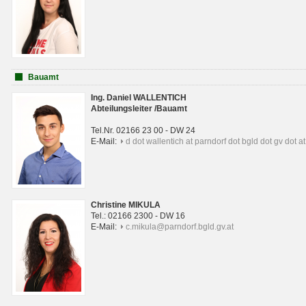
Bauamt
Ing. Daniel WALLENTICH
Abteilungsleiter /Bauamt
Tel.Nr. 02166 23 00 - DW 24
E-Mail:
d dot wallentich at parndorf dot bgld dot gv dot at
Christine MIKULA
Tel.: 02166 2300 - DW 16
E-Mail:
c.mikula@parndorf.bgld.gv.at