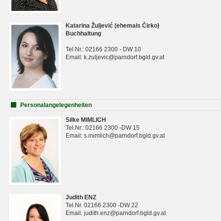
Katarina Žuljević (ehemals Čirko)
Buchhaltung
Tel.Nr.: 02166 2300 - DW 10
Email: k.zuljevic@parndorf.bgld.gv.at
Personalangelegenheiten
Silke MIMLICH
Tel.Nr.: 02166 2300 -DW 15
Email: s.mimlich@parndorf.bgld.gv.at
Judith ENZ
Tel.Nr. 02166 2300 -DW 22
Email: judith.enz@parndorf.bgld.gv.at