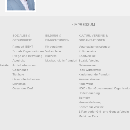
IMPRESSUM
SOZIALES &
BILDUNG &
KULTUR, VEREINE &
GESUNDHEIT
EINRICHTUNGEN
ORGANISATIONEN
s
Parndorf GEHT
Kindergärten
Veranstaltungskalender
Soziale Organisationen
Volksschule
Kulturvereine
Pflege und Betreuung
Bücherei
Sportvereine
Apotheke
Musikschule in Parndorf
Soziale Vereine
ivitäten
Ärzte/Hebammen
Naturvereine
Gesundheit
"das Wurzelwerk"
Tierärzte
Kinderfreunde Parndorf
Gesundheitsthemen
Weitere Vereine
Leihomas
Feuerwehr
Gesundes Dorf
NGO - Non-Governmental Organisatio
Dorferneuerung
Tierheim
Vereinsförderung
Service für Vereine
1.Parndorfer Grill- und Genuss Verein
Markt der Erde