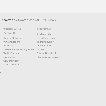
powered by
www.eloops.at
WEBMASTER
WIRTSCHAFT &
TOURISMUS
VERKEHR
Ausflugsziele
Örtliche Betriebe
Künstler & Kunst
Wirtschaftspark
Tourismusverein
Windpark
Gastronomie
Verkehrsbetriebe Burgenland
Hotels
Taxi in Parndorf
Private Unterkünfte
Jugendtaxi
Radwege in Parndorf
ÖBB Parndorf
Kraftfahrlinie B10
n