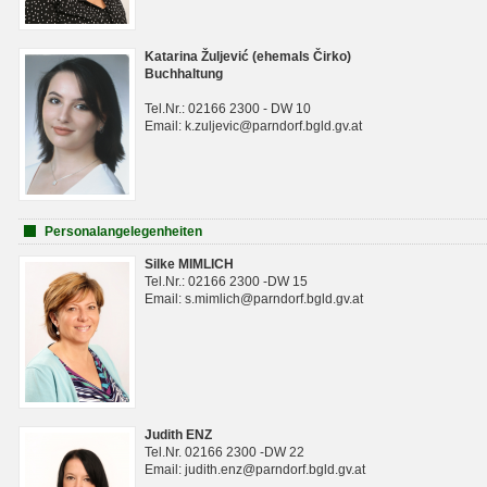
Katarina Žuljević (ehemals Čirko)
Buchhaltung
Tel.Nr.: 02166 2300 - DW 10
Email: k.zuljevic@parndorf.bgld.gv.at
Personalangelegenheiten
Silke MIMLICH
Tel.Nr.: 02166 2300 -DW 15
Email: s.mimlich@parndorf.bgld.gv.at
Judith ENZ
Tel.Nr. 02166 2300 -DW 22
Email: judith.enz@parndorf.bgld.gv.at