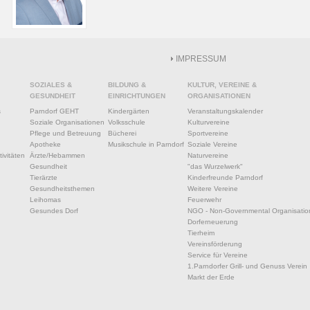
IMPRESSUM
SOZIALES &
BILDUNG &
KULTUR, VEREINE &
GESUNDHEIT
EINRICHTUNGEN
ORGANISATIONEN
s
Parndorf GEHT
Kindergärten
Veranstaltungskalender
Soziale Organisationen
Volksschule
Kulturvereine
Pflege und Betreuung
Bücherei
Sportvereine
Apotheke
Musikschule in Parndorf
Soziale Vereine
ivitäten
Ärzte/Hebammen
Naturvereine
Gesundheit
"das Wurzelwerk"
Tierärzte
Kinderfreunde Parndorf
Gesundheitsthemen
Weitere Vereine
Leihomas
Feuerwehr
Gesundes Dorf
NGO - Non-Governmental Organisatio
Dorferneuerung
Tierheim
Vereinsförderung
Service für Vereine
1.Parndorfer Grill- und Genuss Verein
Markt der Erde