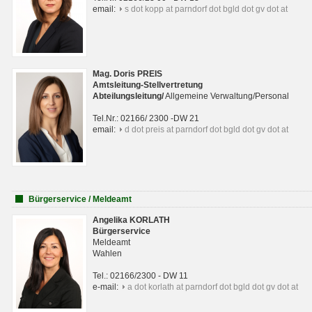
email:
s dot kopp at parndorf dot bgld dot gv dot at
Mag. Doris PREIS
Amtsleitung-Stellvertretung
Abteilungsleitun
g
/
Allgemeine Verwaltung/Personal
Tel.Nr.: 02166/ 2300 -DW 21
email:
d dot preis at parndorf dot bgld dot gv dot at
Bürgerservice / Meldeamt
Angelika KORLATH
Bürgerservice
Meldeamt
Wahlen
Tel.: 02166/2300 - DW 11
e-mail:
a dot korlath at parndorf dot bgld dot gv dot at