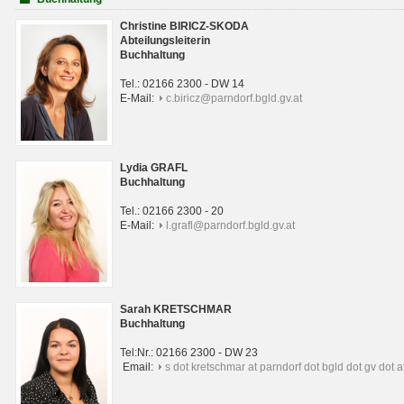
Christine BIRICZ-SKODA
Abteilungsleiterin
Buchhaltung
Tel.: 02166 2300 - DW 14
E-Mail:
c.biricz@parndorf.bgld.gv.at
Lydia GRAFL
Buchhaltung
Tel.: 02166 2300 - 20
E-Mail:
l.grafl@parndorf.bgld.gv.at
Sarah KRETSCHMAR
Buchhaltung
Tel:Nr.: 02166 2300 - DW 23
Email:
s dot kretschmar at parndorf dot bgld dot gv dot a