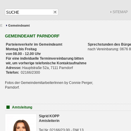
SITEMAP
CE
Gemeindeamt
GEMEINDEAMT PARNDORF
Parteienverkehr im Gemeindeamt
Sprechstunden des Bürge
Montag bis Freitag
nach Vereinbarung: 0676
von 08.00 - 12.00 Uhr
Für eine individuelle Terminvereinbarung bitten
wir, um vorherige telefonische Kontaktaufnahme
Adresse:
Hauptstraße 52a, 7111 Parndorf
Telefon:
02166/2300
Fotos der GemeindemitarbeiterInnen by Connie Perger,
Parndorf.
Amtsleitung
Sigrid KOPP
Amtsleiterin
Tel.Nr. 02166/23 00 - DW 13