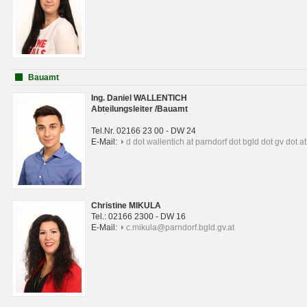
Bauamt
Ing. Daniel WALLENTICH
Abteilungsleiter /Bauamt
Tel.Nr. 02166 23 00 - DW 24
E-Mail:
d dot wallentich at parndorf dot bgld dot gv dot at
Christine MIKULA
Tel.: 02166 2300 - DW 16
E-Mail:
c.mikula@parndorf.bgld.gv.at