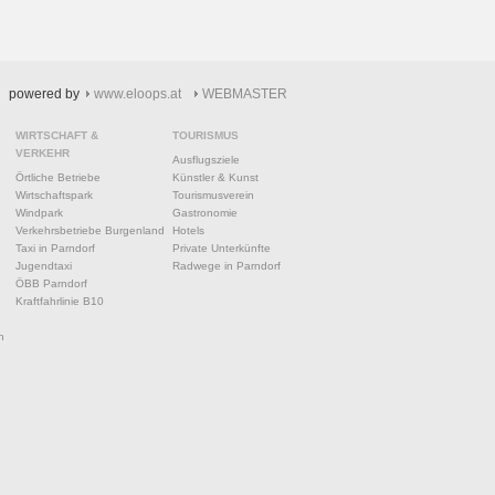
powered by
www.eloops.at
WEBMASTER
WIRTSCHAFT &
TOURISMUS
VERKEHR
Ausflugsziele
Örtliche Betriebe
Künstler & Kunst
Wirtschaftspark
Tourismusverein
Windpark
Gastronomie
Verkehrsbetriebe Burgenland
Hotels
Taxi in Parndorf
Private Unterkünfte
Jugendtaxi
Radwege in Parndorf
ÖBB Parndorf
Kraftfahrlinie B10
n