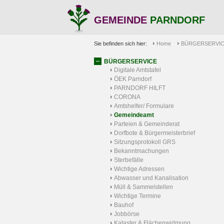
GEMEINDE
PARNDORF
Sie befinden sich hier:
Home
BÜRGERSERVI
BÜRGERSERVICE
Digitale Amtstafel
ÖEK Parndorf
PARNDORF HILFT
CORONA
Amtshelfer/ Formulare
Gemeindeamt
Parteien & Gemeinderat
Dorfbote & Bürgermeisterbrief
Sitzungsprotokoll GRS
Bekanntmachungen
Sterbefälle
Wichtige Adressen
Abwasser und Kanalisation
Müll & Sammelstellen
Wichtige Termine
Bauhof
Jobbörse
Kataster & Flächenwidmung