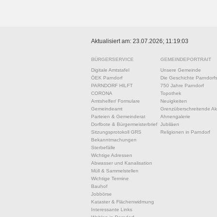
Aktualisiert am: 23.07.2026; 11:19:03
BÜRGERSERVICE
GEMEINDEPORTRAIT
Digitale Amtstafel
Unsere Gemeinde
ÖEK Parndorf
Die Geschichte Parndorf
PARNDORF HILFT
750 Jahre Parndorf
CORONA
Topothek
Amtshelfer/ Formulare
Neuigkeiten
Gemeindeamt
Grenzüberschreitende Akt
Parteien & Gemeinderat
Ahnengalerie
Dorfbote & Bürgermeisterbrief
Jubiläen
Sitzungsprotokoll GRS
Religionen in Parndorf
Bekanntmachungen
Sterbefälle
Wichtige Adressen
Abwasser und Kanalisation
Müll & Sammelstellen
Wichtige Termine
Bauhof
Jobbörse
Kataster & Flächenwidmung
Interessante Links