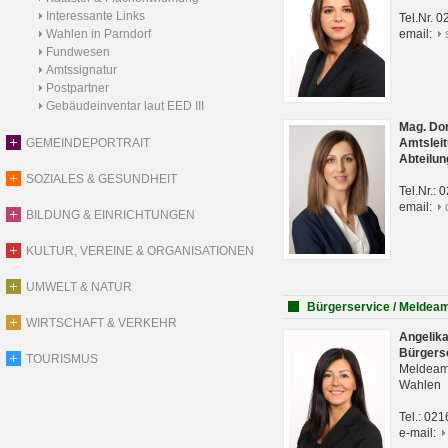
Interessante Links
Tel.Nr. 
Wahlen in Parndorf
email:
Fundwesen
Amtssignatur
Postpartner
Gebäudeinventar laut EED III
Mag. Do
GEMEINDEPORTRAIT
Amtsleit
Abteilun
SOZIALES & GESUNDHEIT
Tel.Nr.:
email:
BILDUNG & EINRICHTUNGEN
KULTUR, VEREINE & ORGANISATIONEN
UMWELT & NATUR
Bürgerservice / Meldea
WIRTSCHAFT & VERKEHR
Angelik
Bürgers
TOURISMUS
Meldeam
Wahlen
Tel.: 02
e-mail: