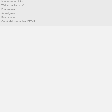
Interessante Links
Wahlen in Parndorf
Fundwesen
Amtssignatur
Postpartner
Gebäudeinventar laut EED III