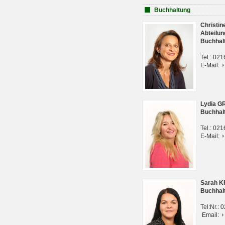
Buchhaltung
Christi
Abteilun
Buchhal
Tel.: 02
E-Mail:
Lydia G
Buchhal
Tel.: 02
E-Mail:
Sarah 
Buchhal
Tel:Nr.:
Email: