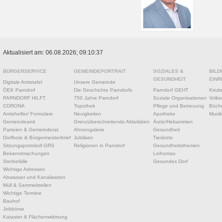
Aktualisiert am: 06.08.2026; 09:10:37
BÜRGERSERVICE
GEMEINDEPORTRAIT
SOZIALES &
BILD
GESUNDHEIT
EINR
Digitale Amtstafel
Unsere Gemeinde
ÖEK Parndorf
Die Geschichte Parndorfs
Parndorf GEHT
Kinde
PARNDORF HILFT
750 Jahre Parndorf
Soziale Organisationen
Volks
CORONA
Topothek
Pflege und Betreuung
Büche
Amtshelfer/ Formulare
Neuigkeiten
Apotheke
Musik
Gemeindeamt
Grenzüberschreitende Aktivitäten
Ärzte/Hebammen
Parteien & Gemeinderat
Ahnengalerie
Gesundheit
Dorfbote & Bürgermeisterbrief
Jubiläen
Tierärzte
Sitzungsprotokoll GRS
Religionen in Parndorf
Gesundheitsthemen
Bekanntmachungen
Leihomas
Sterbefälle
Gesundes Dorf
Wichtige Adressen
Abwasser und Kanalisation
Müll & Sammelstellen
Wichtige Termine
Bauhof
Jobbörse
Kataster & Flächenwidmung