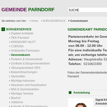
GEMEINDE
PARNDORF
Sie befinden sich hier:
Home
BÜRGERSERVICE
Gemeindeamt
GEMEINDEAMT PARND
BÜRGERSERVICE
Digitale Amtstafel
Parteienverkehr 
ÖEK Parndorf
Montag bis Freitag
PARNDORF HILFT
von 08.00 - 12.00 Uhr
CORONA
Für eine individuelle T
Amtshelfer/ Formulare
wir, um vorherige tele
Gemeindeamt
Adresse:
Hauptstraße 52
Parteien & Gemeinderat
Dorfbote & Bürgermeisterbrief
Telefon:
02166/2300
Sitzungsprotokoll GRS
Bekanntmachungen
Fotos der Gemeindemitarbeite
Sterbefälle
Parndorf.
Wichtige Adressen
Abwasser und Kanalisation
Müll & Sammelstellen
Amtsleitung
Wichtige Termine
Bauhof
Sigrid 
Jobbörse
Amtsleit
Kataster & Flächenwidmung