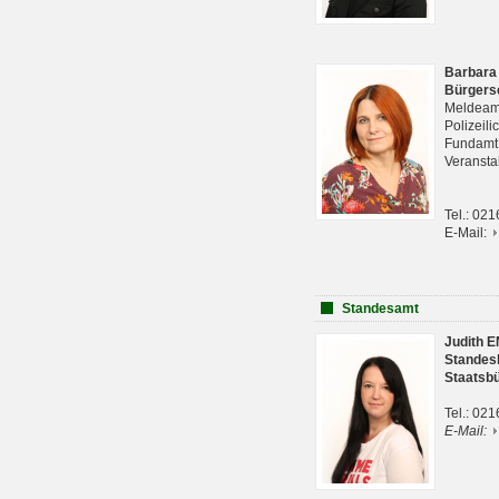
Barbara
Bürgers
Meldeam
Polizeil
Fundam
Veranst
Tel.: 02
E-Mail:
Standesamt
Judith 
Standes
Staatsb
Tel.: 02
E-Mail: