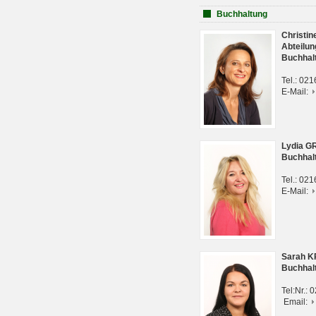
Buchhaltung
Christi
Abteilun
Buchhal
Tel.: 02
E-Mail:
Lydia G
Buchhal
Tel.: 02
E-Mail:
Sarah 
Buchhal
Tel:Nr.:
Email: