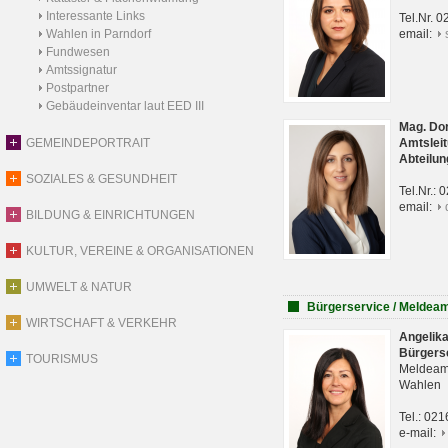
Interessante Links
Tel.Nr. 
Wahlen in Parndorf
email:
Fundwesen
Amtssignatur
Postpartner
Gebäudeinventar laut EED III
Mag. Do
GEMEINDEPORTRAIT
Amtsleit
Abteilun
SOZIALES & GESUNDHEIT
Tel.Nr.:
email:
BILDUNG & EINRICHTUNGEN
KULTUR, VEREINE & ORGANISATIONEN
UMWELT & NATUR
Bürgerservice / Meldea
WIRTSCHAFT & VERKEHR
Angelik
Bürgers
TOURISMUS
Meldeam
Wahlen
Tel.: 02
e-mail: