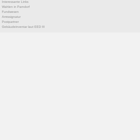
Interessante Links
Wahlen in Parndorf
Fundwesen
Amtssignatur
Postpartner
Gebäudeinventar laut EED III