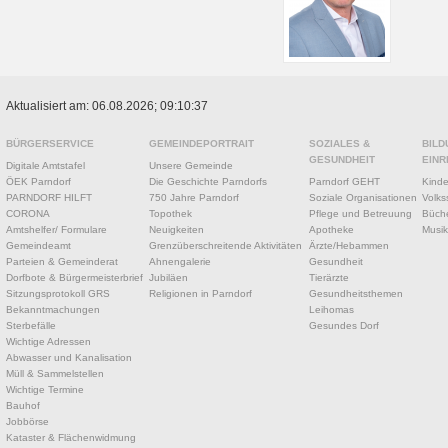
Aktualisiert am: 06.08.2026; 09:10:37
BÜRGERSERVICE
GEMEINDEPORTRAIT
SOZIALES &
BILD
GESUNDHEIT
EINR
Digitale Amtstafel
Unsere Gemeinde
ÖEK Parndorf
Die Geschichte Parndorfs
Parndorf GEHT
Kinde
PARNDORF HILFT
750 Jahre Parndorf
Soziale Organisationen
Volks
CORONA
Topothek
Pflege und Betreuung
Büche
Amtshelfer/ Formulare
Neuigkeiten
Apotheke
Musik
Gemeindeamt
Grenzüberschreitende Aktivitäten
Ärzte/Hebammen
Parteien & Gemeinderat
Ahnengalerie
Gesundheit
Dorfbote & Bürgermeisterbrief
Jubiläen
Tierärzte
Sitzungsprotokoll GRS
Religionen in Parndorf
Gesundheitsthemen
Bekanntmachungen
Leihomas
Sterbefälle
Gesundes Dorf
Wichtige Adressen
Abwasser und Kanalisation
Müll & Sammelstellen
Wichtige Termine
Bauhof
Jobbörse
Kataster & Flächenwidmung