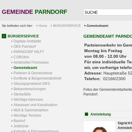
GEMEINDE
PARNDORF
Sie befinden sich hier:
Home
BÜRGERSERVICE
Gemeindeamt
GEMEINDEAMT PARND
BÜRGERSERVICE
Digitale Amtstafel
Parteienverkehr 
ÖEK Parndorf
Montag bis Freitag
PARNDORF HILFT
von 08.00 - 12.00 Uhr
CORONA
Für eine individuelle T
Amtshelfer/ Formulare
wir, um vorherige tele
Gemeindeamt
Adresse:
Hauptstraße 52
Parteien & Gemeinderat
Dorfbote & Bürgermeisterbrief
Telefon:
02166/2300
Sitzungsprotokoll GRS
Bekanntmachungen
Fotos der Gemeindemitarbeite
Sterbefälle
Parndorf.
Wichtige Adressen
Abwasser und Kanalisation
Müll & Sammelstellen
Amtsleitung
Wichtige Termine
Bauhof
Sigrid 
Jobbörse
Amtsleit
Kataster & Flächenwidmung