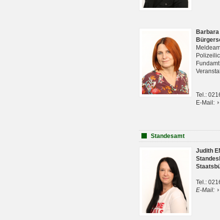
Barbara
Bürgers
Meldeam
Polizeil
Fundam
Veranst
Tel.: 02
E-Mail:
Standesamt
Judith 
Standes
Staatsb
Tel.: 02
E-Mail: