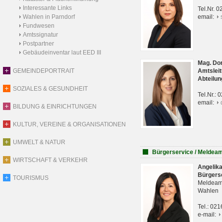
Interessante Links
Tel.Nr. 
Wahlen in Parndorf
email:
Fundwesen
Amtssignatur
Postpartner
Gebäudeinventar laut EED III
Mag. Do
GEMEINDEPORTRAIT
Amtsleit
Abteilun
SOZIALES & GESUNDHEIT
Tel.Nr.:
email:
BILDUNG & EINRICHTUNGEN
KULTUR, VEREINE & ORGANISATIONEN
UMWELT & NATUR
Bürgerservice / Meldea
WIRTSCHAFT & VERKEHR
Angelik
Bürgers
TOURISMUS
Meldeam
Wahlen
Tel.: 02
e-mail: