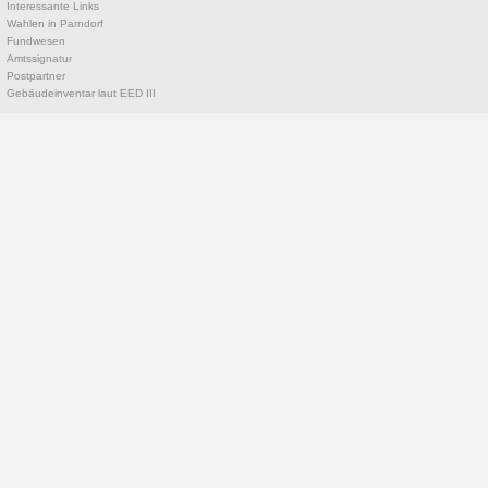
Interessante Links
Wahlen in Parndorf
Fundwesen
Amtssignatur
Postpartner
Gebäudeinventar laut EED III