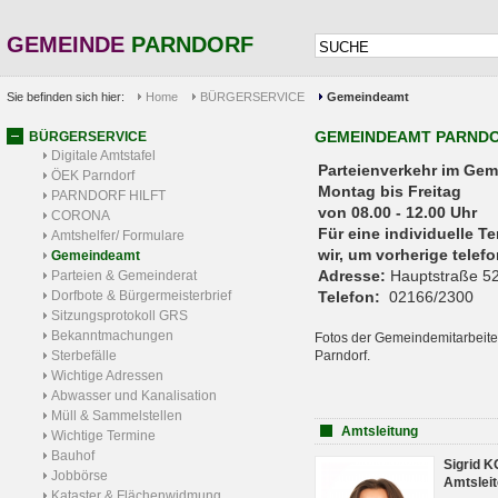
GEMEINDE
PARNDORF
Sie befinden sich hier:
Home
BÜRGERSERVICE
Gemeindeamt
GEMEINDEAMT PARND
BÜRGERSERVICE
Digitale Amtstafel
Parteienverkehr 
ÖEK Parndorf
Montag bis Freitag
PARNDORF HILFT
von 08.00 - 12.00 Uhr
CORONA
Für eine individuelle T
Amtshelfer/ Formulare
wir, um vorherige tele
Gemeindeamt
Adresse:
Hauptstraße 52
Parteien & Gemeinderat
Dorfbote & Bürgermeisterbrief
Telefon:
02166/2300
Sitzungsprotokoll GRS
Bekanntmachungen
Fotos der Gemeindemitarbeite
Sterbefälle
Parndorf.
Wichtige Adressen
Abwasser und Kanalisation
Müll & Sammelstellen
Amtsleitung
Wichtige Termine
Bauhof
Sigrid 
Jobbörse
Amtsleit
Kataster & Flächenwidmung