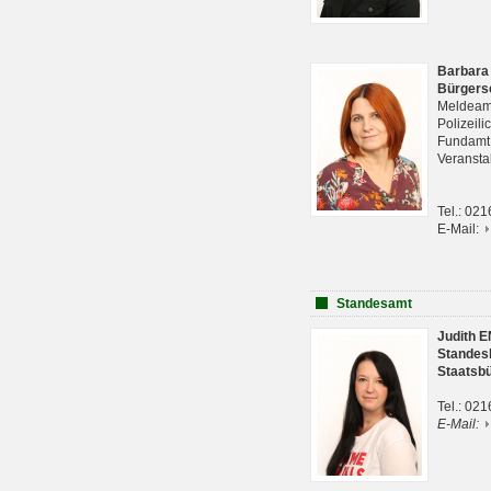
Barbara
Bürgers
Meldeam
Polizeil
Fundam
Veranst
Tel.: 02
E-Mail:
Standesamt
Judith 
Standes
Staatsb
Tel.: 02
E-Mail: