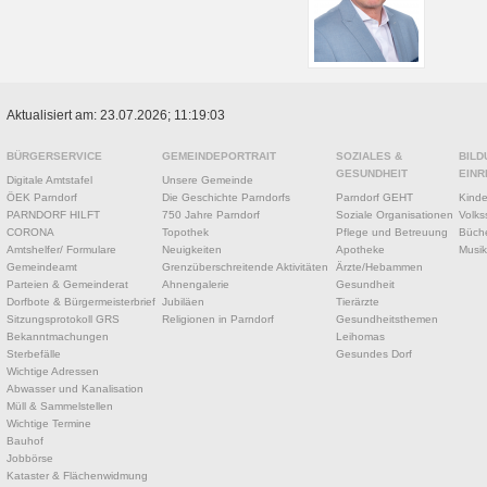
Aktualisiert am: 23.07.2026; 11:19:03
BÜRGERSERVICE
GEMEINDEPORTRAIT
SOZIALES &
BILD
GESUNDHEIT
EINR
Digitale Amtstafel
Unsere Gemeinde
ÖEK Parndorf
Die Geschichte Parndorfs
Parndorf GEHT
Kinde
PARNDORF HILFT
750 Jahre Parndorf
Soziale Organisationen
Volks
CORONA
Topothek
Pflege und Betreuung
Büche
Amtshelfer/ Formulare
Neuigkeiten
Apotheke
Musik
Gemeindeamt
Grenzüberschreitende Aktivitäten
Ärzte/Hebammen
Parteien & Gemeinderat
Ahnengalerie
Gesundheit
Dorfbote & Bürgermeisterbrief
Jubiläen
Tierärzte
Sitzungsprotokoll GRS
Religionen in Parndorf
Gesundheitsthemen
Bekanntmachungen
Leihomas
Sterbefälle
Gesundes Dorf
Wichtige Adressen
Abwasser und Kanalisation
Müll & Sammelstellen
Wichtige Termine
Bauhof
Jobbörse
Kataster & Flächenwidmung