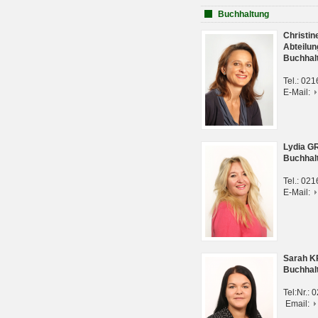
Buchhaltung
Christi
Abteilun
Buchhal
Tel.: 02
E-Mail:
Lydia G
Buchhal
Tel.: 02
E-Mail:
Sarah 
Buchhal
Tel:Nr.:
Email: