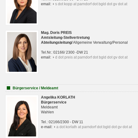
email:
s dot kopp at parndorf dot bgld dot gv dot at
Mag. Doris PREIS
Amtsleitung-Stellvertretung
Abteilungsleitun
g
/
Allgemeine Verwaltung/Personal
Tel.Nr.: 02166/ 2300 -DW 21
email:
d dot preis at parndorf dot bgld dot gv dot at
Bürgerservice / Meldeamt
Angelika KORLATH
Bürgerservice
Meldeamt
Wahlen
Tel.: 02166/2300 - DW 11
e-mail:
a dot korlath at parndorf dot bgld dot gv dot at