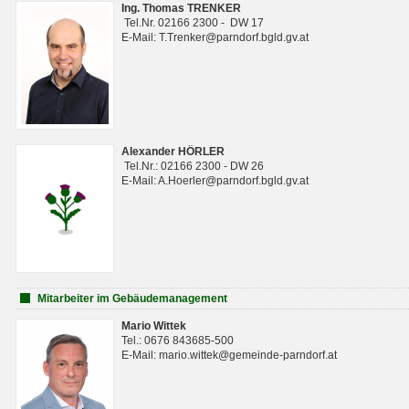
Ing. Thomas TRENKER
Tel.Nr. 02166 2300 - DW 17
E-Mail: T.Trenker@parndorf.bgld.gv.at
Alexander HÖRLER
Tel.Nr.: 02166 2300 - DW 26
E-Mail: A.Hoerler@parndorf.bgld.gv.at
Mitarbeiter im Gebäudemanagement
Mario Wittek
Tel.: 0676 843685-500
E-Mail: mario.wittek@gemeinde-parndorf.at