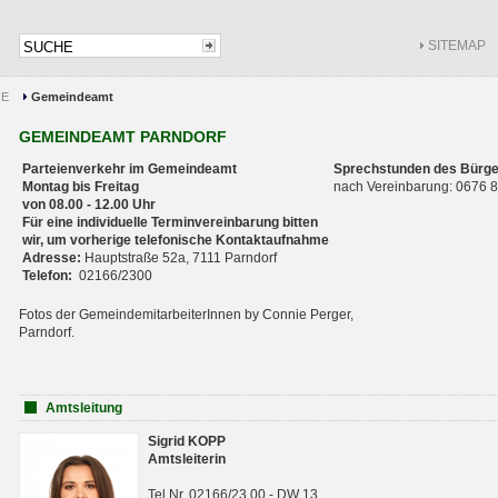
SITEMAP
CE
Gemeindeamt
GEMEINDEAMT PARNDORF
Parteienverkehr im Gemeindeamt
Sprechstunden des Bürge
Montag bis Freitag
nach Vereinbarung: 0676
von 08.00 - 12.00 Uhr
Für eine individuelle Terminvereinbarung bitten
wir, um vorherige telefonische Kontaktaufnahme
Adresse:
Hauptstraße 52a, 7111 Parndorf
Telefon:
02166/2300
Fotos der GemeindemitarbeiterInnen by Connie Perger,
Parndorf.
Amtsleitung
Sigrid KOPP
Amtsleiterin
Tel.Nr. 02166/23 00 - DW 13