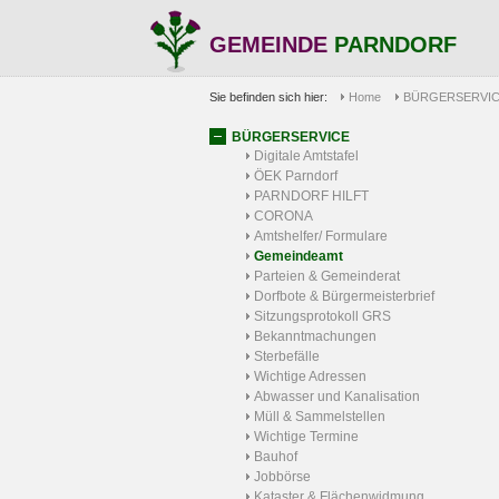
GEMEINDE
PARNDORF
Sie befinden sich hier:
Home
BÜRGERSERVI
BÜRGERSERVICE
Digitale Amtstafel
ÖEK Parndorf
PARNDORF HILFT
CORONA
Amtshelfer/ Formulare
Gemeindeamt
Parteien & Gemeinderat
Dorfbote & Bürgermeisterbrief
Sitzungsprotokoll GRS
Bekanntmachungen
Sterbefälle
Wichtige Adressen
Abwasser und Kanalisation
Müll & Sammelstellen
Wichtige Termine
Bauhof
Jobbörse
Kataster & Flächenwidmung