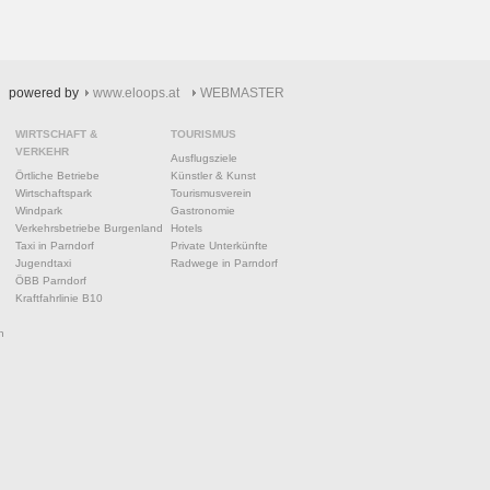
powered by
www.eloops.at
WEBMASTER
WIRTSCHAFT &
TOURISMUS
VERKEHR
Ausflugsziele
Örtliche Betriebe
Künstler & Kunst
Wirtschaftspark
Tourismusverein
Windpark
Gastronomie
Verkehrsbetriebe Burgenland
Hotels
Taxi in Parndorf
Private Unterkünfte
Jugendtaxi
Radwege in Parndorf
ÖBB Parndorf
Kraftfahrlinie B10
n