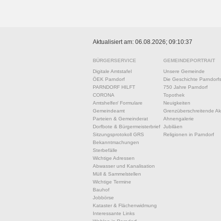
Aktualisiert am: 06.08.2026; 09:10:37
BÜRGERSERVICE
GEMEINDEPORTRAIT
Digitale Amtstafel
Unsere Gemeinde
ÖEK Parndorf
Die Geschichte Parndorf
PARNDORF HILFT
750 Jahre Parndorf
CORONA
Topothek
Amtshelfer/ Formulare
Neuigkeiten
Gemeindeamt
Grenzüberschreitende Akt
Parteien & Gemeinderat
Ahnengalerie
Dorfbote & Bürgermeisterbrief
Jubiläen
Sitzungsprotokoll GRS
Religionen in Parndorf
Bekanntmachungen
Sterbefälle
Wichtige Adressen
Abwasser und Kanalisation
Müll & Sammelstellen
Wichtige Termine
Bauhof
Jobbörse
Kataster & Flächenwidmung
Interessante Links