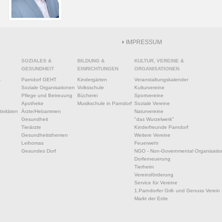
IMPRESSUM
SOZIALES &
BILDUNG &
KULTUR, VEREINE &
GESUNDHEIT
EINRICHTUNGEN
ORGANISATIONEN
s
Parndorf GEHT
Kindergärten
Veranstaltungskalender
Soziale Organisationen
Volksschule
Kulturvereine
Pflege und Betreuung
Bücherei
Sportvereine
Apotheke
Musikschule in Parndorf
Soziale Vereine
ivitäten
Ärzte/Hebammen
Naturvereine
Gesundheit
"das Wurzelwerk"
Tierärzte
Kinderfreunde Parndorf
Gesundheitsthemen
Weitere Vereine
Leihomas
Feuerwehr
Gesundes Dorf
NGO - Non-Governmental Organisatio
Dorferneuerung
Tierheim
Vereinsförderung
Service für Vereine
1.Parndorfer Grill- und Genuss Verein
Markt der Erde