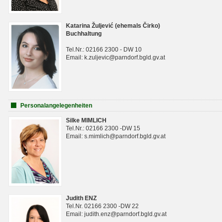
Katarina Žuljević (ehemals Čirko)
Buchhaltung
Tel.Nr.: 02166 2300 - DW 10
Email: k.zuljevic@parndorf.bgld.gv.at
Personalangelegenheiten
Silke MIMLICH
Tel.Nr.: 02166 2300 -DW 15
Email: s.mimlich@parndorf.bgld.gv.at
Judith ENZ
Tel.Nr. 02166 2300 -DW 22
Email: judith.enz@parndorf.bgld.gv.at