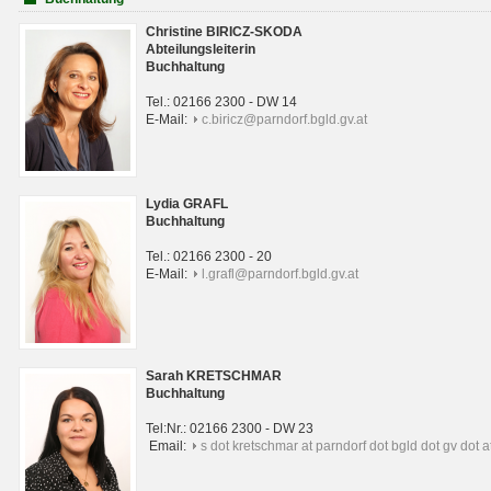
Christine BIRICZ-SKODA
Abteilungsleiterin
Buchhaltung
Tel.: 02166 2300 - DW 14
E-Mail:
c.biricz@parndorf.bgld.gv.at
Lydia GRAFL
Buchhaltung
Tel.: 02166 2300 - 20
E-Mail:
l.grafl@parndorf.bgld.gv.at
Sarah KRETSCHMAR
Buchhaltung
Tel:Nr.: 02166 2300 - DW 23
Email:
s dot kretschmar at parndorf dot bgld dot gv dot a