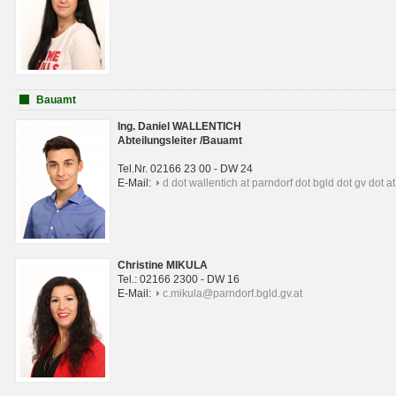
Bauamt
Ing. Daniel WALLENTICH
Abteilungsleiter /Bauamt
Tel.Nr. 02166 23 00 - DW 24
E-Mail:
d dot wallentich at parndorf dot bgld dot gv dot at
Christine MIKULA
Tel.: 02166 2300 - DW 16
E-Mail:
c.mikula@parndorf.bgld.gv.at