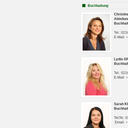
Buchhaltung
Christi
Abteilun
Buchhal
Tel.: 02
E-Mail:
Lydia G
Buchhal
Tel.: 02
E-Mail:
Sarah 
Buchhal
Tel:Nr.:
Email: