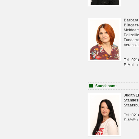
Barbara
Bürgers
Meldeam
Polizeil
Fundam
Veranst
Tel.: 02
E-Mail:
Standesamt
Judith 
Standes
Staatsb
Tel.: 02
E-Mail: