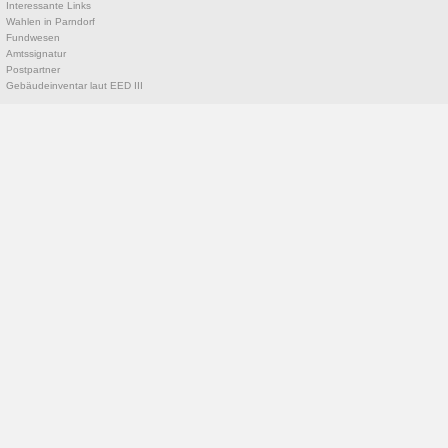
Interessante Links
Wahlen in Parndorf
Fundwesen
Amtssignatur
Postpartner
Gebäudeinventar laut EED III