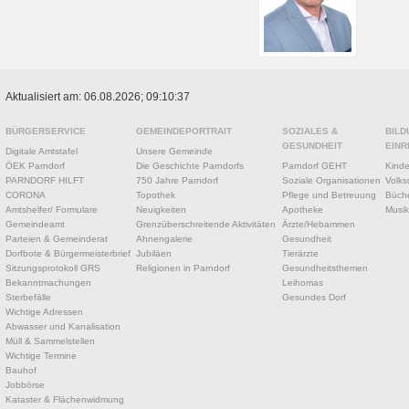
Aktualisiert am: 06.08.2026; 09:10:37
BÜRGERSERVICE
GEMEINDEPORTRAIT
SOZIALES &
BILD
GESUNDHEIT
EINR
Digitale Amtstafel
Unsere Gemeinde
ÖEK Parndorf
Die Geschichte Parndorfs
Parndorf GEHT
Kinde
PARNDORF HILFT
750 Jahre Parndorf
Soziale Organisationen
Volks
CORONA
Topothek
Pflege und Betreuung
Büche
Amtshelfer/ Formulare
Neuigkeiten
Apotheke
Musik
Gemeindeamt
Grenzüberschreitende Aktivitäten
Ärzte/Hebammen
Parteien & Gemeinderat
Ahnengalerie
Gesundheit
Dorfbote & Bürgermeisterbrief
Jubiläen
Tierärzte
Sitzungsprotokoll GRS
Religionen in Parndorf
Gesundheitsthemen
Bekanntmachungen
Leihomas
Sterbefälle
Gesundes Dorf
Wichtige Adressen
Abwasser und Kanalisation
Müll & Sammelstellen
Wichtige Termine
Bauhof
Jobbörse
Kataster & Flächenwidmung