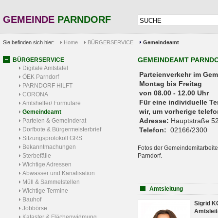
GEMEINDE
PARNDORF
Sie befinden sich hier:
Home
BÜRGERSERVICE
Gemeindeamt
GEMEINDEAMT PARND
BÜRGERSERVICE
Digitale Amtstafel
Parteienverkehr 
ÖEK Parndorf
Montag bis Freitag
PARNDORF HILFT
von 08.00 - 12.00 Uhr
CORONA
Für eine individuelle T
Amtshelfer/ Formulare
wir, um vorherige tele
Gemeindeamt
Adresse:
Hauptstraße 52
Parteien & Gemeinderat
Dorfbote & Bürgermeisterbrief
Telefon:
02166/2300
Sitzungsprotokoll GRS
Bekanntmachungen
Fotos der Gemeindemitarbeite
Sterbefälle
Parndorf.
Wichtige Adressen
Abwasser und Kanalisation
Müll & Sammelstellen
Amtsleitung
Wichtige Termine
Bauhof
Sigrid 
Jobbörse
Amtsleit
Kataster & Flächenwidmung