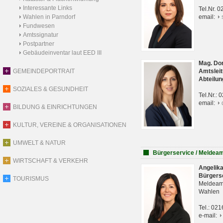
Interessante Links
Tel.Nr. 
Wahlen in Parndorf
email:
Fundwesen
Amtssignatur
Postpartner
Gebäudeinventar laut EED III
Mag. Do
GEMEINDEPORTRAIT
Amtsleit
Abteilun
SOZIALES & GESUNDHEIT
Tel.Nr.:
email:
BILDUNG & EINRICHTUNGEN
KULTUR, VEREINE & ORGANISATIONEN
UMWELT & NATUR
Bürgerservice / Meldea
WIRTSCHAFT & VERKEHR
Angelik
Bürgers
TOURISMUS
Meldeam
Wahlen
Tel.: 02
e-mail: