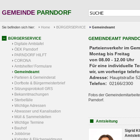
GEMEINDE
PARNDORF
Sie befinden sich hier:
Home
BÜRGERSERVICE
Gemeindeamt
GEMEINDEAMT PARND
BÜRGERSERVICE
Digitale Amtstafel
Parteienverkehr 
ÖEK Parndorf
Montag bis Freitag
PARNDORF HILFT
von 08.00 - 12.00 Uhr
CORONA
Für eine individuelle T
Amtshelfer/ Formulare
wir, um vorherige tele
Gemeindeamt
Adresse:
Hauptstraße 52
Parteien & Gemeinderat
Dorfbote & Bürgermeisterbrief
Telefon:
02166/2300
Sitzungsprotokoll GRS
Bekanntmachungen
Fotos der Gemeindemitarbeite
Sterbefälle
Parndorf.
Wichtige Adressen
Abwasser und Kanalisation
Müll & Sammelstellen
Amtsleitung
Wichtige Termine
Bauhof
Sigrid 
Jobbörse
Amtsleit
Kataster & Flächenwidmung