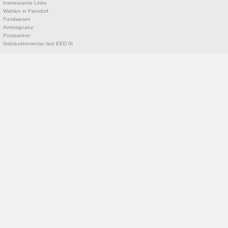
Interessante Links
Wahlen in Parndorf
Fundwesen
Amtssignatur
Postpartner
Gebäudeinventar laut EED III