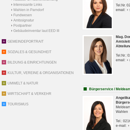
Interessante Links
Tel.Nr. 
Wahlen in Parndorf
email:
Fundwesen
Amtssignatur
Postpartner
Gebäudeinventar laut EED III
Mag. Do
GEMEINDEPORTRAIT
Amtsleit
Abteilun
SOZIALES & GESUNDHEIT
Tel.Nr.:
email:
BILDUNG & EINRICHTUNGEN
KULTUR, VEREINE & ORGANISATIONEN
UMWELT & NATUR
Bürgerservice / Meldea
WIRTSCHAFT & VERKEHR
Angelik
Bürgers
TOURISMUS
Meldeam
Wahlen
Tel.: 02
e-mail: