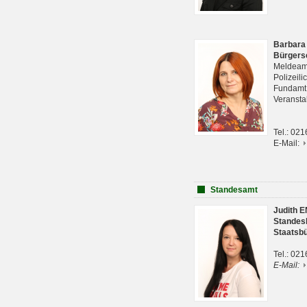
Barbara
Bürgers
Meldeam
Polizeil
Fundam
Veranst
Tel.: 02
E-Mail:
Standesamt
Judith 
Standes
Staatsb
Tel.: 02
E-Mail: