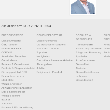
Aktualisiert am: 23.07.2026; 11:19:03
BÜRGERSERVICE
GEMEINDEPORTRAIT
SOZIALES &
BILD
GESUNDHEIT
EINR
Digitale Amtstafel
Unsere Gemeinde
ÖEK Parndorf
Die Geschichte Parndorfs
Parndorf GEHT
Kinde
PARNDORF HILFT
750 Jahre Parndorf
Soziale Organisationen
Volks
CORONA
Topothek
Pflege und Betreuung
Büche
Amtshelfer/ Formulare
Neuigkeiten
Apotheke
Musik
Gemeindeamt
Grenzüberschreitende Aktivitäten
Ärzte/Hebammen
Parteien & Gemeinderat
Ahnengalerie
Gesundheit
Dorfbote & Bürgermeisterbrief
Jubiläen
Tierärzte
Sitzungsprotokoll GRS
Religionen in Parndorf
Gesundheitsthemen
Bekanntmachungen
Leihomas
Sterbefälle
Gesundes Dorf
Wichtige Adressen
Abwasser und Kanalisation
Müll & Sammelstellen
Wichtige Termine
Bauhof
Jobbörse
Kataster & Flächenwidmung