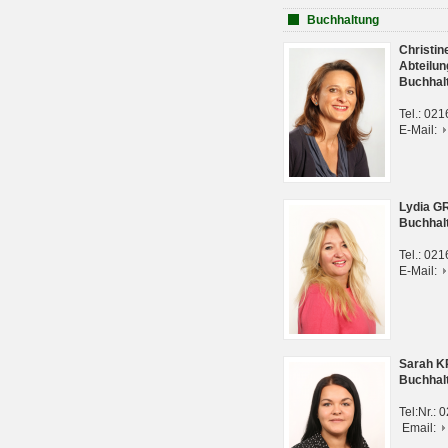
Buchhaltung
Christi
Abteilun
Buchhal
Tel.: 02
E-Mail:
Lydia G
Buchhal
Tel.: 02
E-Mail:
Sarah 
Buchhal
Tel:Nr.:
Email: