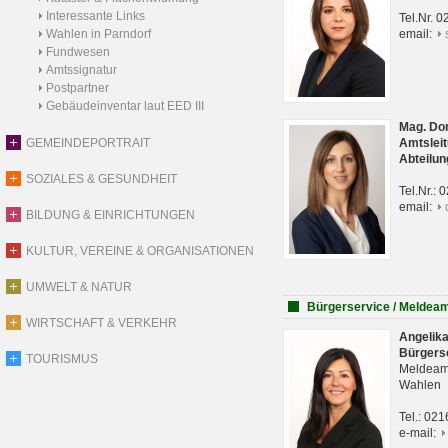
Interessante Links
Tel.Nr. 
Wahlen in Parndorf
email:
Fundwesen
Amtssignatur
Postpartner
Gebäudeinventar laut EED III
Mag. Do
GEMEINDEPORTRAIT
Amtsleit
Abteilun
SOZIALES & GESUNDHEIT
Tel.Nr.:
email:
BILDUNG & EINRICHTUNGEN
KULTUR, VEREINE & ORGANISATIONEN
UMWELT & NATUR
Bürgerservice / Meldea
WIRTSCHAFT & VERKEHR
Angelik
Bürgers
TOURISMUS
Meldeam
Wahlen
Tel.: 02
e-mail: