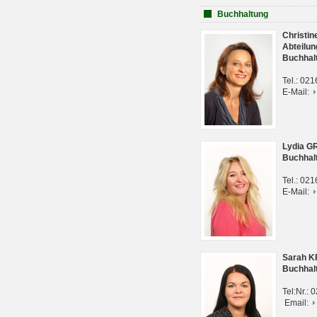
Buchhaltung
Christi
Abteilun
Buchhal
Tel.: 02
E-Mail:
Lydia G
Buchhal
Tel.: 02
E-Mail:
Sarah 
Buchhal
Tel:Nr.:
Email: