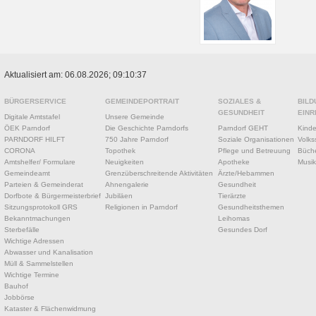
Aktualisiert am: 06.08.2026; 09:10:37
BÜRGERSERVICE
GEMEINDEPORTRAIT
SOZIALES &
BILD
GESUNDHEIT
EINR
Digitale Amtstafel
Unsere Gemeinde
ÖEK Parndorf
Die Geschichte Parndorfs
Parndorf GEHT
Kinde
PARNDORF HILFT
750 Jahre Parndorf
Soziale Organisationen
Volks
CORONA
Topothek
Pflege und Betreuung
Büche
Amtshelfer/ Formulare
Neuigkeiten
Apotheke
Musik
Gemeindeamt
Grenzüberschreitende Aktivitäten
Ärzte/Hebammen
Parteien & Gemeinderat
Ahnengalerie
Gesundheit
Dorfbote & Bürgermeisterbrief
Jubiläen
Tierärzte
Sitzungsprotokoll GRS
Religionen in Parndorf
Gesundheitsthemen
Bekanntmachungen
Leihomas
Sterbefälle
Gesundes Dorf
Wichtige Adressen
Abwasser und Kanalisation
Müll & Sammelstellen
Wichtige Termine
Bauhof
Jobbörse
Kataster & Flächenwidmung