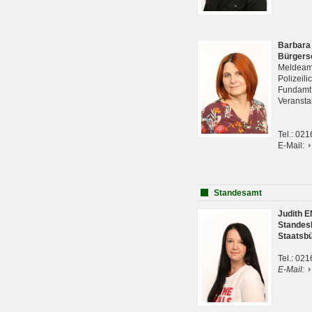
Barbara
Bürgers
Meldeam
Polizeil
Fundam
Veranst
Tel.: 02
E-Mail:
Standesamt
Judith 
Standes
Staatsb
Tel.: 02
E-Mail: