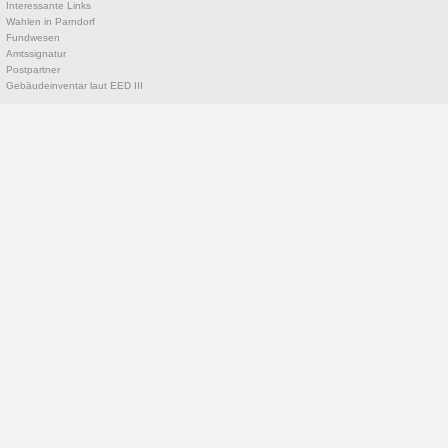
Interessante Links
Wahlen in Parndorf
Fundwesen
Amtssignatur
Postpartner
Gebäudeinventar laut EED III