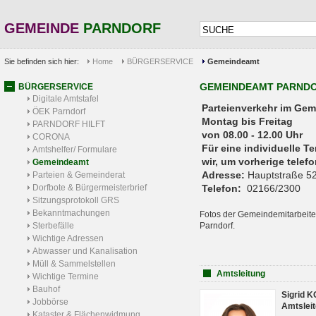
GEMEINDE
PARNDORF
Sie befinden sich hier:
Home
BÜRGERSERVICE
Gemeindeamt
GEMEINDEAMT PARND
BÜRGERSERVICE
Digitale Amtstafel
Parteienverkehr 
ÖEK Parndorf
Montag bis Freitag
PARNDORF HILFT
von 08.00 - 12.00 Uhr
CORONA
Für eine individuelle T
Amtshelfer/ Formulare
wir, um vorherige tele
Gemeindeamt
Adresse:
Hauptstraße 52
Parteien & Gemeinderat
Dorfbote & Bürgermeisterbrief
Telefon:
02166/2300
Sitzungsprotokoll GRS
Bekanntmachungen
Fotos der Gemeindemitarbeite
Sterbefälle
Parndorf.
Wichtige Adressen
Abwasser und Kanalisation
Müll & Sammelstellen
Amtsleitung
Wichtige Termine
Bauhof
Sigrid 
Jobbörse
Amtsleit
Kataster & Flächenwidmung