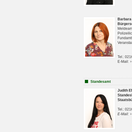
Barbara
Bürgers
Meldeam
Polizeil
Fundam
Veranst
Tel.: 02
E-Mail:
Standesamt
Judith 
Standes
Staatsb
Tel.: 02
E-Mail: