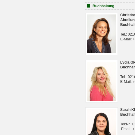
Buchhaltung
Christi
Abteilun
Buchhal
Tel.: 02
E-Mail:
Lydia G
Buchhal
Tel.: 02
E-Mail:
Sarah 
Buchhal
Tel:Nr.:
Email: