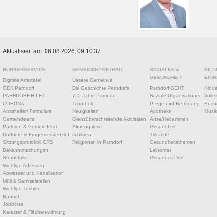
Aktualisiert am: 06.08.2026; 09:10:37
BÜRGERSERVICE
GEMEINDEPORTRAIT
SOZIALES &
BILD
GESUNDHEIT
EINR
Digitale Amtstafel
Unsere Gemeinde
ÖEK Parndorf
Die Geschichte Parndorfs
Parndorf GEHT
Kinde
PARNDORF HILFT
750 Jahre Parndorf
Soziale Organisationen
Volks
CORONA
Topothek
Pflege und Betreuung
Büche
Amtshelfer/ Formulare
Neuigkeiten
Apotheke
Musik
Gemeindeamt
Grenzüberschreitende Aktivitäten
Ärzte/Hebammen
Parteien & Gemeinderat
Ahnengalerie
Gesundheit
Dorfbote & Bürgermeisterbrief
Jubiläen
Tierärzte
Sitzungsprotokoll GRS
Religionen in Parndorf
Gesundheitsthemen
Bekanntmachungen
Leihomas
Sterbefälle
Gesundes Dorf
Wichtige Adressen
Abwasser und Kanalisation
Müll & Sammelstellen
Wichtige Termine
Bauhof
Jobbörse
Kataster & Flächenwidmung