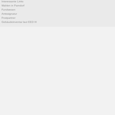
Interessante Links
Wahlen in Parndorf
Fundwesen
Amtssignatur
Postpartner
Gebäudeinventar laut EED III