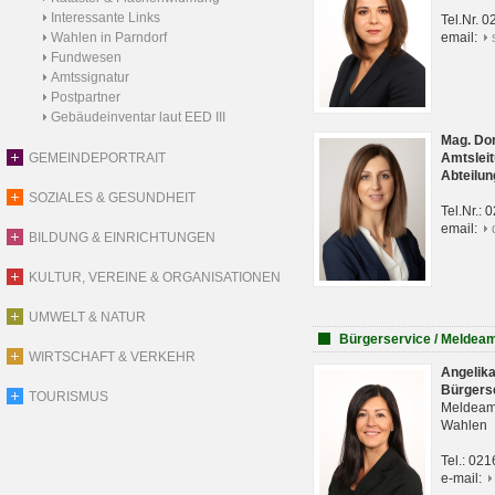
Interessante Links
Tel.Nr. 
Wahlen in Parndorf
email:
Fundwesen
Amtssignatur
Postpartner
Gebäudeinventar laut EED III
Mag. Do
GEMEINDEPORTRAIT
Amtsleit
Abteilun
SOZIALES & GESUNDHEIT
Tel.Nr.:
email:
BILDUNG & EINRICHTUNGEN
KULTUR, VEREINE & ORGANISATIONEN
UMWELT & NATUR
Bürgerservice / Meldea
WIRTSCHAFT & VERKEHR
Angelik
Bürgers
TOURISMUS
Meldeam
Wahlen
Tel.: 02
e-mail: