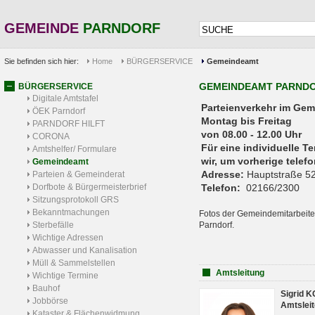
GEMEINDE
PARNDORF
Sie befinden sich hier:
Home
BÜRGERSERVICE
Gemeindeamt
GEMEINDEAMT PARND
BÜRGERSERVICE
Digitale Amtstafel
Parteienverkehr 
ÖEK Parndorf
Montag bis Freitag
PARNDORF HILFT
von 08.00 - 12.00 Uhr
CORONA
Für eine individuelle T
Amtshelfer/ Formulare
wir, um vorherige tele
Gemeindeamt
Adresse:
Hauptstraße 52
Parteien & Gemeinderat
Dorfbote & Bürgermeisterbrief
Telefon:
02166/2300
Sitzungsprotokoll GRS
Bekanntmachungen
Fotos der Gemeindemitarbeite
Sterbefälle
Parndorf.
Wichtige Adressen
Abwasser und Kanalisation
Müll & Sammelstellen
Amtsleitung
Wichtige Termine
Bauhof
Sigrid 
Jobbörse
Amtsleit
Kataster & Flächenwidmung