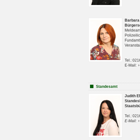
Barbara
Bürgers
Meldeam
Polizeil
Fundam
Veranst
Tel.: 02
E-Mail:
Standesamt
Judith 
Standes
Staatsb
Tel.: 02
E-Mail: