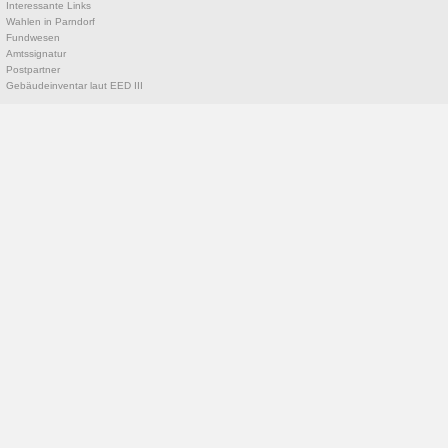
Interessante Links
Wahlen in Parndorf
Fundwesen
Amtssignatur
Postpartner
Gebäudeinventar laut EED III