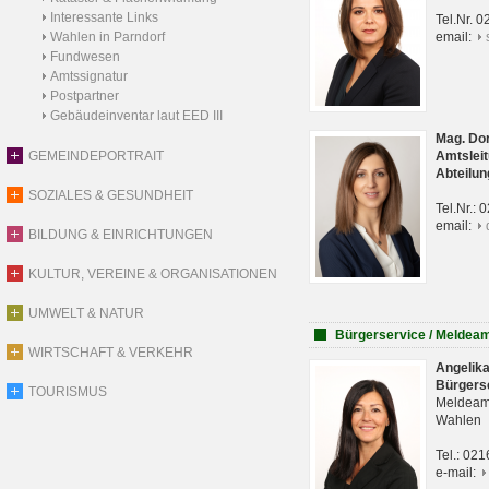
Interessante Links
Tel.Nr. 
Wahlen in Parndorf
email:
Fundwesen
Amtssignatur
Postpartner
Gebäudeinventar laut EED III
Mag. Do
GEMEINDEPORTRAIT
Amtsleit
Abteilun
SOZIALES & GESUNDHEIT
Tel.Nr.:
email:
BILDUNG & EINRICHTUNGEN
KULTUR, VEREINE & ORGANISATIONEN
UMWELT & NATUR
Bürgerservice / Meldea
WIRTSCHAFT & VERKEHR
Angelik
Bürgers
TOURISMUS
Meldeam
Wahlen
Tel.: 02
e-mail: