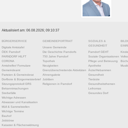
Aktualisiert am: 06.08.2026; 09:10:37
BÜRGERSERVICE
GEMEINDEPORTRAIT
SOZIALES &
BILD
GESUNDHEIT
EINR
Digitale Amtstafel
Unsere Gemeinde
ÖEK Parndorf
Die Geschichte Parndorfs
Parndorf GEHT
Kinde
PARNDORF HILFT
750 Jahre Parndorf
Soziale Organisationen
Volks
CORONA
Topothek
Pflege und Betreuung
Büche
Amtshelfer/ Formulare
Neuigkeiten
Apotheke
Musik
Gemeindeamt
Grenzüberschreitende Aktivitäten
Ärzte/Hebammen
Parteien & Gemeinderat
Ahnengalerie
Gesundheit
Dorfbote & Bürgermeisterbrief
Jubiläen
Tierärzte
Sitzungsprotokoll GRS
Religionen in Parndorf
Gesundheitsthemen
Bekanntmachungen
Leihomas
Sterbefälle
Gesundes Dorf
Wichtige Adressen
Abwasser und Kanalisation
Müll & Sammelstellen
Wichtige Termine
Bauhof
Jobbörse
Kataster & Flächenwidmung