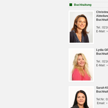
Buchhaltung
Christi
Abteilun
Buchhal
Tel.: 02
E-Mail:
Lydia G
Buchhal
Tel.: 02
E-Mail:
Sarah 
Buchhal
Tel:Nr.:
Email: