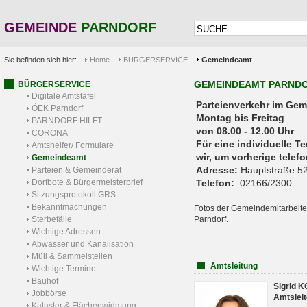
GEMEINDE
PARNDORF
Sie befinden sich hier:
Home
BÜRGERSERVICE
Gemeindeamt
GEMEINDEAMT PARND
BÜRGERSERVICE
Digitale Amtstafel
Parteienverkehr 
ÖEK Parndorf
Montag bis Freitag
PARNDORF HILFT
von 08.00 - 12.00 Uhr
CORONA
Für eine individuelle T
Amtshelfer/ Formulare
wir, um vorherige tele
Gemeindeamt
Adresse:
Hauptstraße 52
Parteien & Gemeinderat
Dorfbote & Bürgermeisterbrief
Telefon:
02166/2300
Sitzungsprotokoll GRS
Bekanntmachungen
Fotos der Gemeindemitarbeite
Sterbefälle
Parndorf.
Wichtige Adressen
Abwasser und Kanalisation
Müll & Sammelstellen
Amtsleitung
Wichtige Termine
Bauhof
Sigrid 
Jobbörse
Amtsleit
Kataster & Flächenwidmung