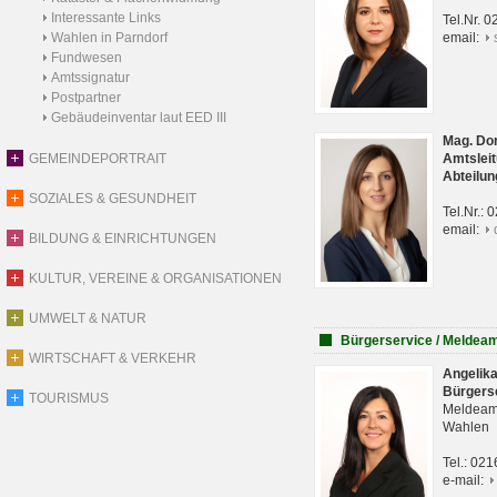
Interessante Links
Tel.Nr. 
Wahlen in Parndorf
email:
Fundwesen
Amtssignatur
Postpartner
Gebäudeinventar laut EED III
Mag. Do
GEMEINDEPORTRAIT
Amtsleit
Abteilun
SOZIALES & GESUNDHEIT
Tel.Nr.:
email:
BILDUNG & EINRICHTUNGEN
KULTUR, VEREINE & ORGANISATIONEN
UMWELT & NATUR
Bürgerservice / Meldea
WIRTSCHAFT & VERKEHR
Angelik
Bürgers
TOURISMUS
Meldeam
Wahlen
Tel.: 02
e-mail: