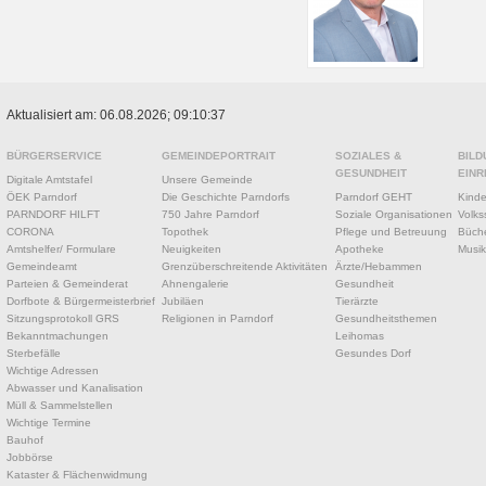
Aktualisiert am: 06.08.2026; 09:10:37
BÜRGERSERVICE
GEMEINDEPORTRAIT
SOZIALES &
BILD
GESUNDHEIT
EINR
Digitale Amtstafel
Unsere Gemeinde
ÖEK Parndorf
Die Geschichte Parndorfs
Parndorf GEHT
Kinde
PARNDORF HILFT
750 Jahre Parndorf
Soziale Organisationen
Volks
CORONA
Topothek
Pflege und Betreuung
Büche
Amtshelfer/ Formulare
Neuigkeiten
Apotheke
Musik
Gemeindeamt
Grenzüberschreitende Aktivitäten
Ärzte/Hebammen
Parteien & Gemeinderat
Ahnengalerie
Gesundheit
Dorfbote & Bürgermeisterbrief
Jubiläen
Tierärzte
Sitzungsprotokoll GRS
Religionen in Parndorf
Gesundheitsthemen
Bekanntmachungen
Leihomas
Sterbefälle
Gesundes Dorf
Wichtige Adressen
Abwasser und Kanalisation
Müll & Sammelstellen
Wichtige Termine
Bauhof
Jobbörse
Kataster & Flächenwidmung