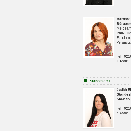
Barbara
Bürgers
Meldeam
Polizeil
Fundam
Veranst
Tel.: 02
E-Mail:
Standesamt
Judith 
Standes
Staatsb
Tel.: 02
E-Mail: