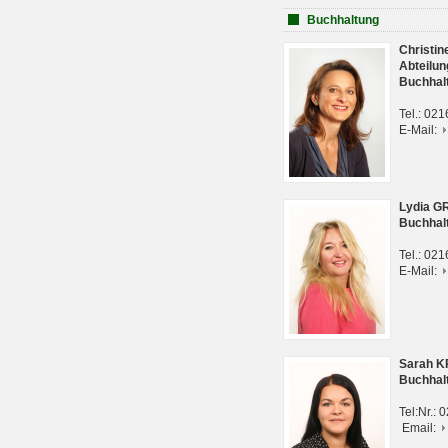
Buchhaltung
Christi
Abteilun
Buchhal
Tel.: 02
E-Mail:
Lydia G
Buchhal
Tel.: 02
E-Mail:
Sarah 
Buchhal
Tel:Nr.:
Email: