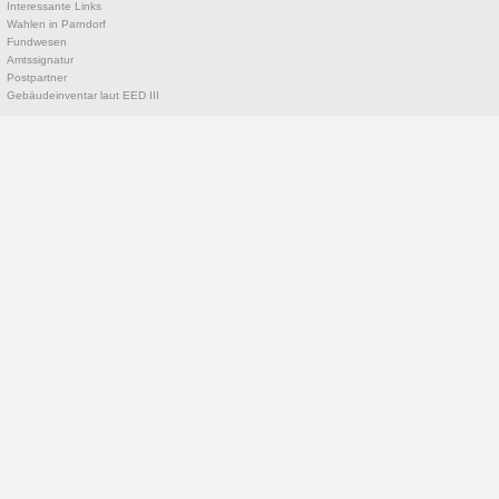
Interessante Links
Wahlen in Parndorf
Fundwesen
Amtssignatur
Postpartner
Gebäudeinventar laut EED III