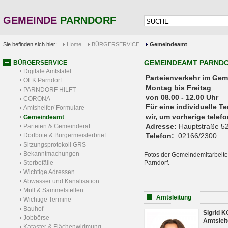
GEMEINDE
PARNDORF
Sie befinden sich hier:
Home
BÜRGERSERVICE
Gemeindeamt
GEMEINDEAMT PARND
BÜRGERSERVICE
Digitale Amtstafel
Parteienverkehr 
ÖEK Parndorf
Montag bis Freitag
PARNDORF HILFT
von 08.00 - 12.00 Uhr
CORONA
Für eine individuelle T
Amtshelfer/ Formulare
wir, um vorherige tele
Gemeindeamt
Adresse:
Hauptstraße 52
Parteien & Gemeinderat
Dorfbote & Bürgermeisterbrief
Telefon:
02166/2300
Sitzungsprotokoll GRS
Bekanntmachungen
Fotos der Gemeindemitarbeite
Sterbefälle
Parndorf.
Wichtige Adressen
Abwasser und Kanalisation
Müll & Sammelstellen
Amtsleitung
Wichtige Termine
Bauhof
Sigrid 
Jobbörse
Amtsleit
Kataster & Flächenwidmung