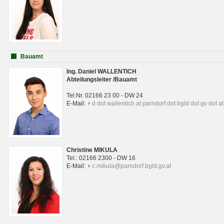
Bauamt
Ing. Daniel WALLENTICH
Abteilungsleiter /Bauamt
Tel.Nr. 02166 23 00 - DW 24
E-Mail:
d dot wallentich at parndorf dot bgld dot gv dot at
Christine MIKULA
Tel.: 02166 2300 - DW 16
E-Mail:
c.mikula@parndorf.bgld.gv.at