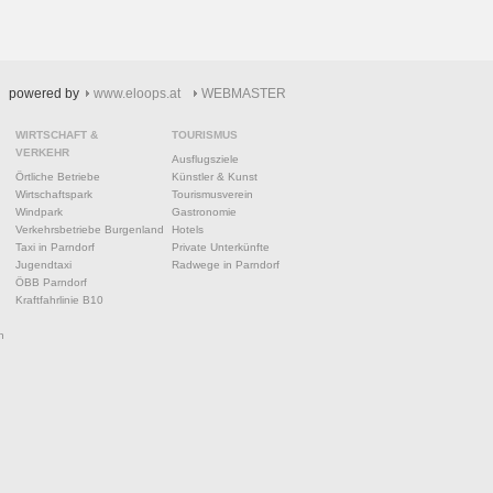
powered by
www.eloops.at
WEBMASTER
WIRTSCHAFT &
TOURISMUS
VERKEHR
Ausflugsziele
Örtliche Betriebe
Künstler & Kunst
Wirtschaftspark
Tourismusverein
Windpark
Gastronomie
Verkehrsbetriebe Burgenland
Hotels
Taxi in Parndorf
Private Unterkünfte
Jugendtaxi
Radwege in Parndorf
ÖBB Parndorf
Kraftfahrlinie B10
n