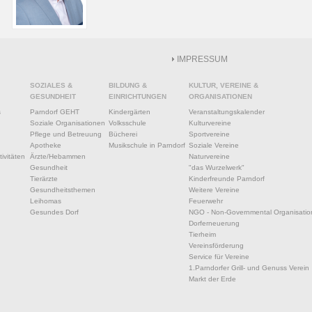
IMPRESSUM
SOZIALES &
BILDUNG &
KULTUR, VEREINE &
GESUNDHEIT
EINRICHTUNGEN
ORGANISATIONEN
s
Parndorf GEHT
Kindergärten
Veranstaltungskalender
Soziale Organisationen
Volksschule
Kulturvereine
Pflege und Betreuung
Bücherei
Sportvereine
Apotheke
Musikschule in Parndorf
Soziale Vereine
ivitäten
Ärzte/Hebammen
Naturvereine
Gesundheit
"das Wurzelwerk"
Tierärzte
Kinderfreunde Parndorf
Gesundheitsthemen
Weitere Vereine
Leihomas
Feuerwehr
Gesundes Dorf
NGO - Non-Governmental Organisatio
Dorferneuerung
Tierheim
Vereinsförderung
Service für Vereine
1.Parndorfer Grill- und Genuss Verein
Markt der Erde