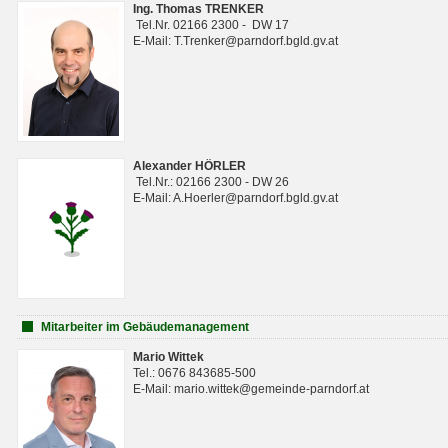
Ing. Thomas TRENKER
Tel.Nr. 02166 2300 - DW 17
E-Mail: T.Trenker@parndorf.bgld.gv.at
Alexander HÖRLER
Tel.Nr.: 02166 2300 - DW 26
E-Mail: A.Hoerler@parndorf.bgld.gv.at
Mitarbeiter im Gebäudemanagement
Mario Wittek
Tel.: 0676 843685-500
E-Mail: mario.wittek@gemeinde-parndorf.at