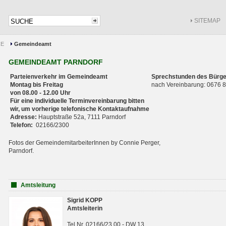
SITEMAP
CE
Gemeindeamt
GEMEINDEAMT PARNDORF
Parteienverkehr im Gemeindeamt
Sprechstunden des Bürge
Montag bis Freitag
nach Vereinbarung: 0676
von 08.00 - 12.00 Uhr
Für eine individuelle Terminvereinbarung bitten
wir, um vorherige telefonische Kontaktaufnahme
Adresse:
Hauptstraße 52a, 7111 Parndorf
Telefon:
02166/2300
Fotos der GemeindemitarbeiterInnen by Connie Perger,
Parndorf.
Amtsleitung
Sigrid KOPP
Amtsleiterin
Tel.Nr. 02166/23 00 - DW 13