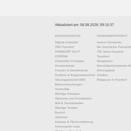
Aktualisiert am: 06.08.2026; 09:10:37
BÜRGERSERVICE
GEMEINDEPORTRAIT
Digitale Amtstafel
Unsere Gemeinde
ÖEK Parndorf
Die Geschichte Parndorf
PARNDORF HILFT
750 Jahre Parndorf
CORONA
Topothek
Amtshelfer/ Formulare
Neuigkeiten
Gemeindeamt
Grenzüberschreitende Akt
Parteien & Gemeinderat
Ahnengalerie
Dorfbote & Bürgermeisterbrief
Jubiläen
Sitzungsprotokoll GRS
Religionen in Parndorf
Bekanntmachungen
Sterbefälle
Wichtige Adressen
Abwasser und Kanalisation
Müll & Sammelstellen
Wichtige Termine
Bauhof
Jobbörse
Kataster & Flächenwidmung
Interessante Links