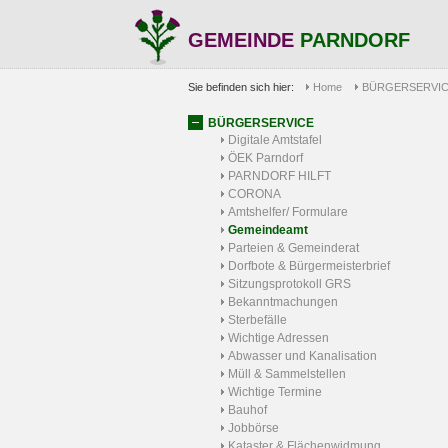
GEMEINDE
PARNDORF
Sie befinden sich hier:
Home
BÜRGERSERVI
BÜRGERSERVICE
Digitale Amtstafel
ÖEK Parndorf
PARNDORF HILFT
CORONA
Amtshelfer/ Formulare
Gemeindeamt
Parteien & Gemeinderat
Dorfbote & Bürgermeisterbrief
Sitzungsprotokoll GRS
Bekanntmachungen
Sterbefälle
Wichtige Adressen
Abwasser und Kanalisation
Müll & Sammelstellen
Wichtige Termine
Bauhof
Jobbörse
Kataster & Flächenwidmung