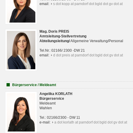
email:
s dot kopp at parndorf dot bgld dot gv dot at
Mag. Doris PREIS
Amtsleitung-Stellvertretung
Abteilungsleitun
g
/
Allgemeine Verwaltung/Personal
Tel.Nr.: 02166/ 2300 -DW 21
email:
d dot preis at parndorf dot bgld dot gv dot at
Bürgerservice / Meldeamt
Angelika KORLATH
Bürgerservice
Meldeamt
Wahlen
Tel.: 02166/2300 - DW 11
e-mail:
a dot korlath at parndorf dot bgld dot gv dot at