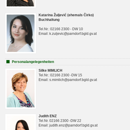
Katarina Žuljević (ehemals Čirko)
Buchhaltung
Tel.Nr.: 02166 2300 - DW 10
Email: k.zuljevic@parndorf.bgld.gv.at
Personalangelegenheiten
Silke MIMLICH
Tel.Nr.: 02166 2300 -DW 15
Email: s.mimlich@parndorf.bgld.gv.at
Judith ENZ
Tel.Nr. 02166 2300 -DW 22
Email: judith.enz@parndorf.bgld.gv.at