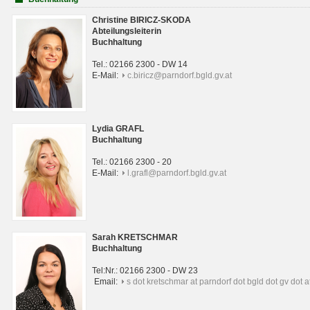
Christine BIRICZ-SKODA
Abteilungsleiterin
Buchhaltung
Tel.: 02166 2300 - DW 14
E-Mail:
c.biricz@parndorf.bgld.gv.at
Lydia GRAFL
Buchhaltung
Tel.: 02166 2300 - 20
E-Mail:
l.grafl@parndorf.bgld.gv.at
Sarah KRETSCHMAR
Buchhaltung
Tel:Nr.: 02166 2300 - DW 23
Email:
s dot kretschmar at parndorf dot bgld dot gv dot a