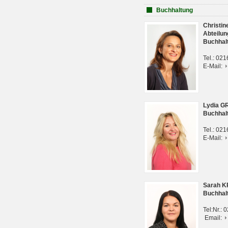
Buchhaltung
Christi
Abteilun
Buchhal
Tel.: 02
E-Mail:
Lydia G
Buchhal
Tel.: 02
E-Mail:
Sarah 
Buchhal
Tel:Nr.:
Email: