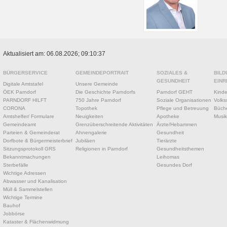
Aktualisiert am: 06.08.2026; 09:10:37
BÜRGERSERVICE
GEMEINDEPORTRAIT
SOZIALES &
BILD
GESUNDHEIT
EINR
Digitale Amtstafel
Unsere Gemeinde
ÖEK Parndorf
Die Geschichte Parndorfs
Parndorf GEHT
Kinde
PARNDORF HILFT
750 Jahre Parndorf
Soziale Organisationen
Volks
CORONA
Topothek
Pflege und Betreuung
Büche
Amtshelfer/ Formulare
Neuigkeiten
Apotheke
Musik
Gemeindeamt
Grenzüberschreitende Aktivitäten
Ärzte/Hebammen
Parteien & Gemeinderat
Ahnengalerie
Gesundheit
Dorfbote & Bürgermeisterbrief
Jubiläen
Tierärzte
Sitzungsprotokoll GRS
Religionen in Parndorf
Gesundheitsthemen
Bekanntmachungen
Leihomas
Sterbefälle
Gesundes Dorf
Wichtige Adressen
Abwasser und Kanalisation
Müll & Sammelstellen
Wichtige Termine
Bauhof
Jobbörse
Kataster & Flächenwidmung