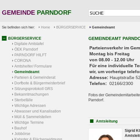
GEMEINDE
PARNDORF
Sie befinden sich hier:
Home
BÜRGERSERVICE
Gemeindeamt
GEMEINDEAMT PARND
BÜRGERSERVICE
Digitale Amtstafel
Parteienverkehr 
ÖEK Parndorf
Montag bis Freitag
PARNDORF HILFT
von 08.00 - 12.00 Uhr
CORONA
Für eine individuelle T
Amtshelfer/ Formulare
wir, um vorherige tele
Gemeindeamt
Adresse:
Hauptstraße 52
Parteien & Gemeinderat
Dorfbote & Bürgermeisterbrief
Telefon:
02166/2300
Sitzungsprotokoll GRS
Bekanntmachungen
Fotos der Gemeindemitarbeite
Sterbefälle
Parndorf.
Wichtige Adressen
Abwasser und Kanalisation
Müll & Sammelstellen
Amtsleitung
Wichtige Termine
Bauhof
Sigrid 
Jobbörse
Amtsleit
Kataster & Flächenwidmung