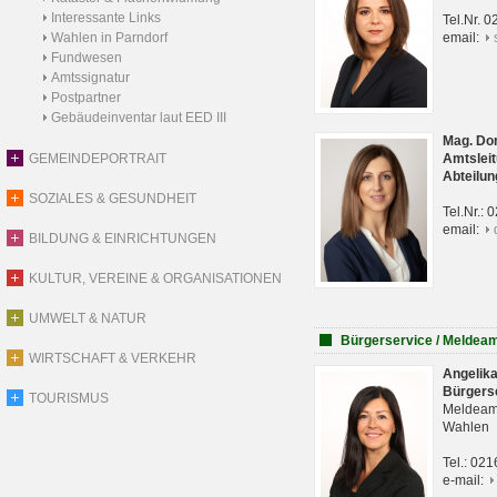
Interessante Links
Tel.Nr. 
Wahlen in Parndorf
email:
Fundwesen
Amtssignatur
Postpartner
Gebäudeinventar laut EED III
Mag. Do
GEMEINDEPORTRAIT
Amtsleit
Abteilun
SOZIALES & GESUNDHEIT
Tel.Nr.:
email:
BILDUNG & EINRICHTUNGEN
KULTUR, VEREINE & ORGANISATIONEN
UMWELT & NATUR
Bürgerservice / Meldea
WIRTSCHAFT & VERKEHR
Angelik
Bürgers
TOURISMUS
Meldeam
Wahlen
Tel.: 02
e-mail: