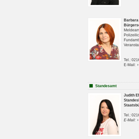
Barbara
Bürgers
Meldeam
Polizeil
Fundam
Veranst
Tel.: 02
E-Mail:
Standesamt
Judith 
Standes
Staatsb
Tel.: 02
E-Mail: