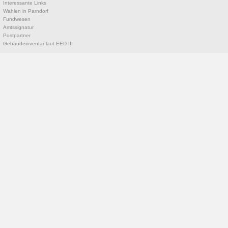
Interessante Links
Wahlen in Parndorf
Fundwesen
Amtssignatur
Postpartner
Gebäudeinventar laut EED III