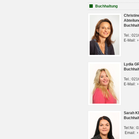
Buchhaltung
Christi
Abteilun
Buchhal
Tel.: 02
E-Mail:
Lydia G
Buchhal
Tel.: 02
E-Mail:
Sarah 
Buchhal
Tel:Nr.:
Email: