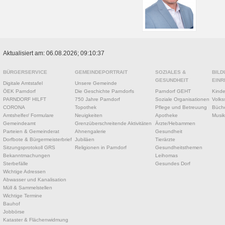
Aktualisiert am: 06.08.2026; 09:10:37
BÜRGERSERVICE
GEMEINDEPORTRAIT
SOZIALES &
BILD
GESUNDHEIT
EINR
Digitale Amtstafel
Unsere Gemeinde
ÖEK Parndorf
Die Geschichte Parndorfs
Parndorf GEHT
Kinde
PARNDORF HILFT
750 Jahre Parndorf
Soziale Organisationen
Volks
CORONA
Topothek
Pflege und Betreuung
Büche
Amtshelfer/ Formulare
Neuigkeiten
Apotheke
Musik
Gemeindeamt
Grenzüberschreitende Aktivitäten
Ärzte/Hebammen
Parteien & Gemeinderat
Ahnengalerie
Gesundheit
Dorfbote & Bürgermeisterbrief
Jubiläen
Tierärzte
Sitzungsprotokoll GRS
Religionen in Parndorf
Gesundheitsthemen
Bekanntmachungen
Leihomas
Sterbefälle
Gesundes Dorf
Wichtige Adressen
Abwasser und Kanalisation
Müll & Sammelstellen
Wichtige Termine
Bauhof
Jobbörse
Kataster & Flächenwidmung