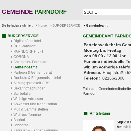
GEMEINDE
PARNDORF
Sie befinden sich hier:
Home
BÜRGERSERVICE
Gemeindeamt
GEMEINDEAMT PARND
BÜRGERSERVICE
Digitale Amtstafel
Parteienverkehr 
ÖEK Parndorf
Montag bis Freitag
PARNDORF HILFT
von 08.00 - 12.00 Uhr
CORONA
Für eine individuelle T
Amtshelfer/ Formulare
wir, um vorherige tele
Gemeindeamt
Adresse:
Hauptstraße 52
Parteien & Gemeinderat
Dorfbote & Bürgermeisterbrief
Telefon:
02166/2300
Sitzungsprotokoll GRS
Bekanntmachungen
Fotos der Gemeindemitarbeite
Sterbefälle
Parndorf.
Wichtige Adressen
Abwasser und Kanalisation
Müll & Sammelstellen
Amtsleitung
Wichtige Termine
Bauhof
Sigrid 
Jobbörse
Amtsleit
Kataster & Flächenwidmung