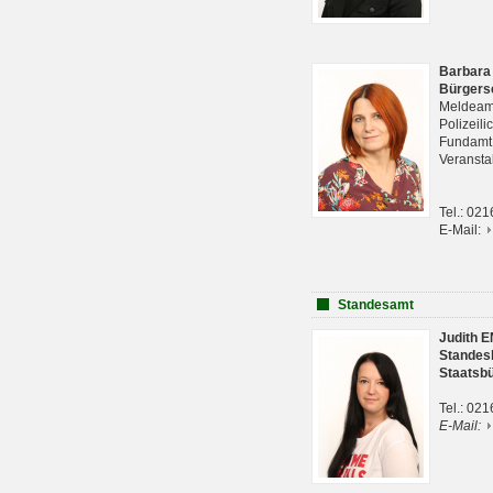
Barbara
Bürgers
Meldeam
Polizeil
Fundam
Veranst
Tel.: 02
E-Mail:
Standesamt
Judith 
Standes
Staatsb
Tel.: 02
E-Mail: