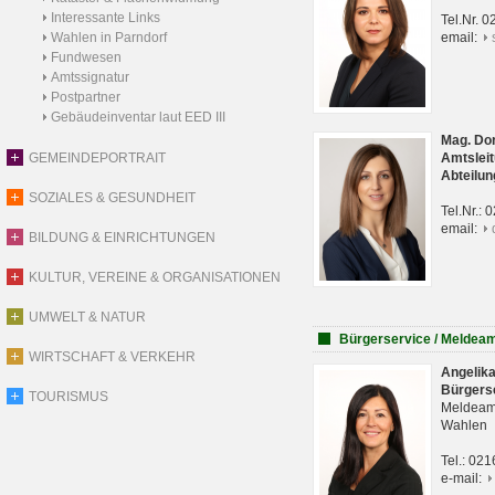
Interessante Links
Tel.Nr. 
Wahlen in Parndorf
email:
Fundwesen
Amtssignatur
Postpartner
Gebäudeinventar laut EED III
Mag. Do
GEMEINDEPORTRAIT
Amtsleit
Abteilun
SOZIALES & GESUNDHEIT
Tel.Nr.:
email:
BILDUNG & EINRICHTUNGEN
KULTUR, VEREINE & ORGANISATIONEN
UMWELT & NATUR
Bürgerservice / Meldea
WIRTSCHAFT & VERKEHR
Angelik
Bürgers
TOURISMUS
Meldeam
Wahlen
Tel.: 02
e-mail: