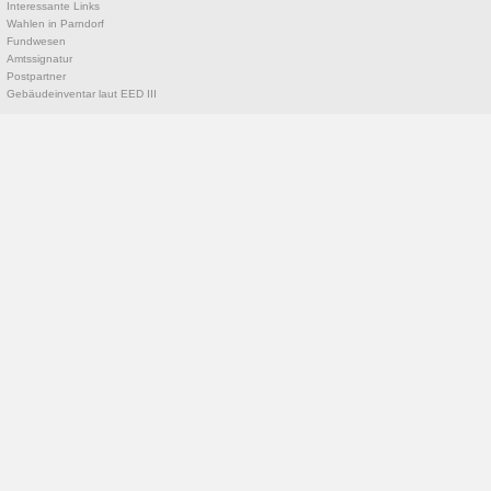
Interessante Links
Wahlen in Parndorf
Fundwesen
Amtssignatur
Postpartner
Gebäudeinventar laut EED III