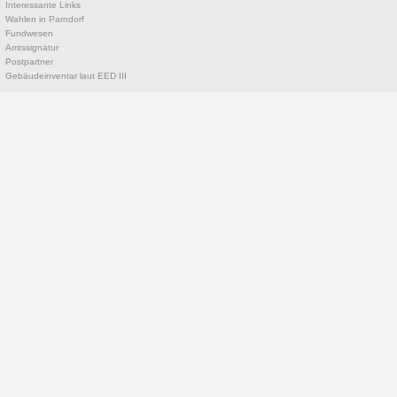
Interessante Links
Wahlen in Parndorf
Fundwesen
Amtssignatur
Postpartner
Gebäudeinventar laut EED III