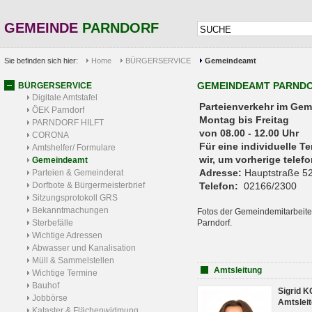
GEMEINDE
PARNDORF
Sie befinden sich hier:
Home
BÜRGERSERVICE
Gemeindeamt
GEMEINDEAMT PARND
BÜRGERSERVICE
Digitale Amtstafel
Parteienverkehr 
ÖEK Parndorf
Montag bis Freitag
PARNDORF HILFT
von 08.00 - 12.00 Uhr
CORONA
Für eine individuelle T
Amtshelfer/ Formulare
wir, um vorherige tele
Gemeindeamt
Adresse:
Hauptstraße 52
Parteien & Gemeinderat
Dorfbote & Bürgermeisterbrief
Telefon:
02166/2300
Sitzungsprotokoll GRS
Bekanntmachungen
Fotos der Gemeindemitarbeite
Sterbefälle
Parndorf.
Wichtige Adressen
Abwasser und Kanalisation
Müll & Sammelstellen
Amtsleitung
Wichtige Termine
Bauhof
Sigrid 
Jobbörse
Amtsleit
Kataster & Flächenwidmung