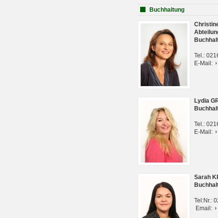
Buchhaltung
Christi
Abteilun
Buchhal
Tel.: 02
E-Mail:
Lydia G
Buchhal
Tel.: 02
E-Mail:
Sarah 
Buchhal
Tel:Nr.:
Email: