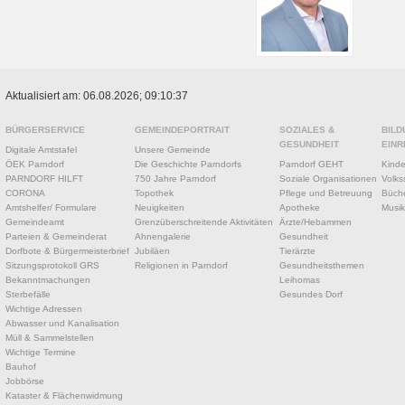
Aktualisiert am: 06.08.2026; 09:10:37
BÜRGERSERVICE
GEMEINDEPORTRAIT
SOZIALES &
BILD
GESUNDHEIT
EINR
Digitale Amtstafel
Unsere Gemeinde
ÖEK Parndorf
Die Geschichte Parndorfs
Parndorf GEHT
Kinde
PARNDORF HILFT
750 Jahre Parndorf
Soziale Organisationen
Volks
CORONA
Topothek
Pflege und Betreuung
Büche
Amtshelfer/ Formulare
Neuigkeiten
Apotheke
Musik
Gemeindeamt
Grenzüberschreitende Aktivitäten
Ärzte/Hebammen
Parteien & Gemeinderat
Ahnengalerie
Gesundheit
Dorfbote & Bürgermeisterbrief
Jubiläen
Tierärzte
Sitzungsprotokoll GRS
Religionen in Parndorf
Gesundheitsthemen
Bekanntmachungen
Leihomas
Sterbefälle
Gesundes Dorf
Wichtige Adressen
Abwasser und Kanalisation
Müll & Sammelstellen
Wichtige Termine
Bauhof
Jobbörse
Kataster & Flächenwidmung