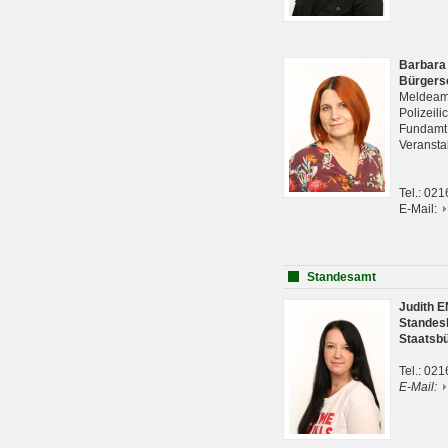
Barbara
Bürgers
Meldeam
Polizeil
Fundam
Veranst
Tel.: 02
E-Mail:
Standesamt
Judith 
Standes
Staatsb
Tel.: 02
E-Mail: