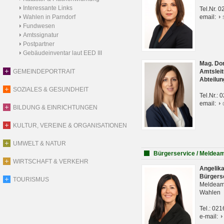
Interessante Links
Tel.Nr. 
Wahlen in Parndorf
email:
Fundwesen
Amtssignatur
Postpartner
Gebäudeinventar laut EED III
Mag. Do
GEMEINDEPORTRAIT
Amtsleit
Abteilun
SOZIALES & GESUNDHEIT
Tel.Nr.:
email:
BILDUNG & EINRICHTUNGEN
KULTUR, VEREINE & ORGANISATIONEN
UMWELT & NATUR
Bürgerservice / Meldea
WIRTSCHAFT & VERKEHR
Angelik
Bürgers
TOURISMUS
Meldeam
Wahlen
Tel.: 02
e-mail: