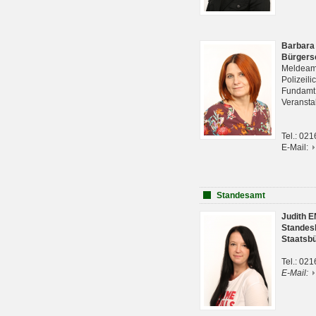
Barbara
Bürgers
Meldeam
Polizeil
Fundam
Veranst
Tel.: 02
E-Mail:
Standesamt
Judith 
Standes
Staatsb
Tel.: 02
E-Mail: