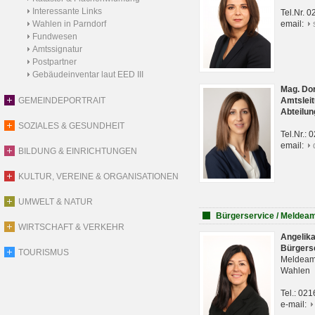
Interessante Links
Tel.Nr. 
Wahlen in Parndorf
email:
Fundwesen
Amtssignatur
Postpartner
Gebäudeinventar laut EED III
Mag. Do
GEMEINDEPORTRAIT
Amtsleit
Abteilun
SOZIALES & GESUNDHEIT
Tel.Nr.:
email:
BILDUNG & EINRICHTUNGEN
KULTUR, VEREINE & ORGANISATIONEN
UMWELT & NATUR
Bürgerservice / Meldea
WIRTSCHAFT & VERKEHR
Angelik
Bürgers
TOURISMUS
Meldeam
Wahlen
Tel.: 02
e-mail: