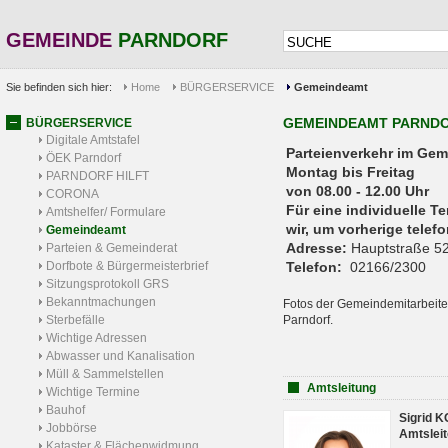
GEMEINDE
PARNDORF
Sie befinden sich hier:
Home
BÜRGERSERVICE
Gemeindeamt
GEMEINDEAMT PARND
BÜRGERSERVICE
Digitale Amtstafel
Parteienverkehr 
ÖEK Parndorf
Montag bis Freitag
PARNDORF HILFT
von 08.00 - 12.00 Uhr
CORONA
Für eine individuelle T
Amtshelfer/ Formulare
wir, um vorherige tele
Gemeindeamt
Adresse:
Hauptstraße 52
Parteien & Gemeinderat
Dorfbote & Bürgermeisterbrief
Telefon:
02166/2300
Sitzungsprotokoll GRS
Bekanntmachungen
Fotos der Gemeindemitarbeite
Sterbefälle
Parndorf.
Wichtige Adressen
Abwasser und Kanalisation
Müll & Sammelstellen
Amtsleitung
Wichtige Termine
Bauhof
Sigrid 
Jobbörse
Amtsleit
Kataster & Flächenwidmung