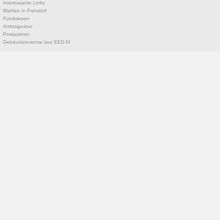
Interessante Links
Wahlen in Parndorf
Fundwesen
Amtssignatur
Postpartner
Gebäudeinventar laut EED III