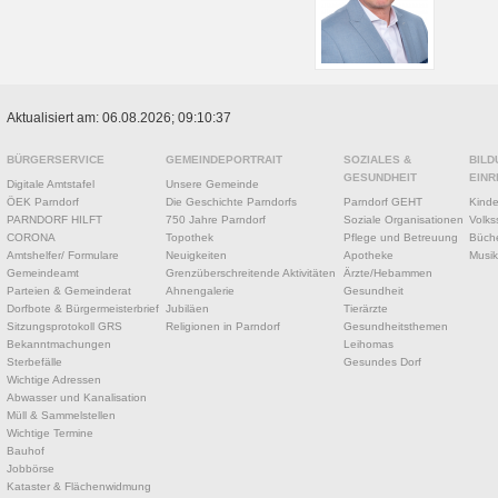
Aktualisiert am: 06.08.2026; 09:10:37
BÜRGERSERVICE
GEMEINDEPORTRAIT
SOZIALES &
BILD
GESUNDHEIT
EINR
Digitale Amtstafel
Unsere Gemeinde
ÖEK Parndorf
Die Geschichte Parndorfs
Parndorf GEHT
Kinde
PARNDORF HILFT
750 Jahre Parndorf
Soziale Organisationen
Volks
CORONA
Topothek
Pflege und Betreuung
Büche
Amtshelfer/ Formulare
Neuigkeiten
Apotheke
Musik
Gemeindeamt
Grenzüberschreitende Aktivitäten
Ärzte/Hebammen
Parteien & Gemeinderat
Ahnengalerie
Gesundheit
Dorfbote & Bürgermeisterbrief
Jubiläen
Tierärzte
Sitzungsprotokoll GRS
Religionen in Parndorf
Gesundheitsthemen
Bekanntmachungen
Leihomas
Sterbefälle
Gesundes Dorf
Wichtige Adressen
Abwasser und Kanalisation
Müll & Sammelstellen
Wichtige Termine
Bauhof
Jobbörse
Kataster & Flächenwidmung