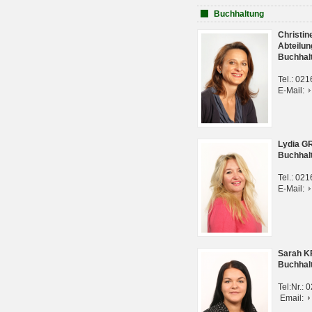
Buchhaltung
Christi
Abteilun
Buchhal
Tel.: 02
E-Mail:
Lydia G
Buchhal
Tel.: 02
E-Mail:
Sarah 
Buchhal
Tel:Nr.:
Email: