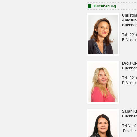
Buchhaltung
Christi
Abteilun
Buchhal
Tel.: 02
E-Mail:
Lydia G
Buchhal
Tel.: 02
E-Mail:
Sarah 
Buchhal
Tel:Nr.:
Email: