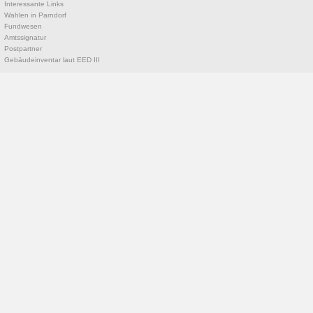
Interessante Links
Wahlen in Parndorf
Fundwesen
Amtssignatur
Postpartner
Gebäudeinventar laut EED III