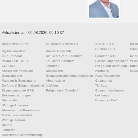
Aktualisiert am: 06.08.2026; 09:10:37
BÜRGERSERVICE
GEMEINDEPORTRAIT
SOZIALES &
BILD
GESUNDHEIT
EINR
Digitale Amtstafel
Unsere Gemeinde
ÖEK Parndorf
Die Geschichte Parndorfs
Parndorf GEHT
Kinde
PARNDORF HILFT
750 Jahre Parndorf
Soziale Organisationen
Volks
CORONA
Topothek
Pflege und Betreuung
Büche
Amtshelfer/ Formulare
Neuigkeiten
Apotheke
Musik
Gemeindeamt
Grenzüberschreitende Aktivitäten
Ärzte/Hebammen
Parteien & Gemeinderat
Ahnengalerie
Gesundheit
Dorfbote & Bürgermeisterbrief
Jubiläen
Tierärzte
Sitzungsprotokoll GRS
Religionen in Parndorf
Gesundheitsthemen
Bekanntmachungen
Leihomas
Sterbefälle
Gesundes Dorf
Wichtige Adressen
Abwasser und Kanalisation
Müll & Sammelstellen
Wichtige Termine
Bauhof
Jobbörse
Kataster & Flächenwidmung