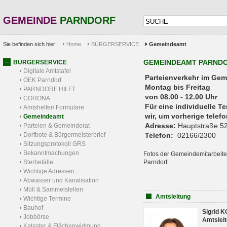
GEMEINDE
PARNDORF
Sie befinden sich hier:
Home
BÜRGERSERVICE
Gemeindeamt
GEMEINDEAMT PARND
BÜRGERSERVICE
Digitale Amtstafel
Parteienverkehr 
ÖEK Parndorf
Montag bis Freitag
PARNDORF HILFT
von 08.00 - 12.00 Uhr
CORONA
Für eine individuelle T
Amtshelfer/ Formulare
wir, um vorherige tele
Gemeindeamt
Adresse:
Hauptstraße 52
Parteien & Gemeinderat
Dorfbote & Bürgermeisterbrief
Telefon:
02166/2300
Sitzungsprotokoll GRS
Bekanntmachungen
Fotos der Gemeindemitarbeite
Sterbefälle
Parndorf.
Wichtige Adressen
Abwasser und Kanalisation
Müll & Sammelstellen
Amtsleitung
Wichtige Termine
Bauhof
Sigrid 
Jobbörse
Amtsleit
Kataster & Flächenwidmung