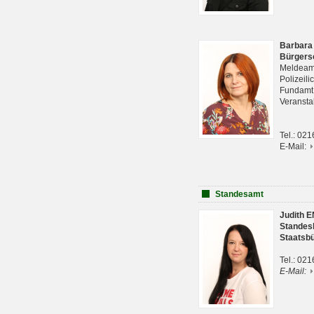
Barbara
Bürgers
Meldeam
Polizeil
Fundam
Veranst
Tel.: 02
E-Mail:
Standesamt
Judith 
Standes
Staatsb
Tel.: 02
E-Mail: