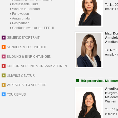
Interessante Links
Tel.Nr. 
Wahlen in Parndorf
email:
Fundwesen
Amtssignatur
Postpartner
Gebäudeinventar laut EED III
Mag. Do
GEMEINDEPORTRAIT
Amtsleit
Abteilun
SOZIALES & GESUNDHEIT
Tel.Nr.:
email:
BILDUNG & EINRICHTUNGEN
KULTUR, VEREINE & ORGANISATIONEN
UMWELT & NATUR
Bürgerservice / Meldea
WIRTSCHAFT & VERKEHR
Angelik
Bürgers
TOURISMUS
Meldeam
Wahlen
Tel.: 02
e-mail: