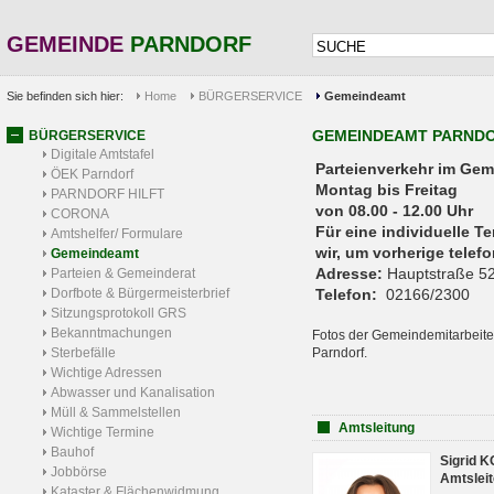
GEMEINDE
PARNDORF
Sie befinden sich hier:
Home
BÜRGERSERVICE
Gemeindeamt
GEMEINDEAMT PARND
BÜRGERSERVICE
Digitale Amtstafel
Parteienverkehr 
ÖEK Parndorf
Montag bis Freitag
PARNDORF HILFT
von 08.00 - 12.00 Uhr
CORONA
Für eine individuelle T
Amtshelfer/ Formulare
wir, um vorherige tele
Gemeindeamt
Adresse:
Hauptstraße 52
Parteien & Gemeinderat
Dorfbote & Bürgermeisterbrief
Telefon:
02166/2300
Sitzungsprotokoll GRS
Bekanntmachungen
Fotos der Gemeindemitarbeite
Sterbefälle
Parndorf.
Wichtige Adressen
Abwasser und Kanalisation
Müll & Sammelstellen
Amtsleitung
Wichtige Termine
Bauhof
Sigrid 
Jobbörse
Amtsleit
Kataster & Flächenwidmung