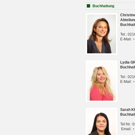
Buchhaltung
Christi
Abteilun
Buchhal
Tel.: 02
E-Mail:
Lydia G
Buchhal
Tel.: 02
E-Mail:
Sarah 
Buchhal
Tel:Nr.:
Email: