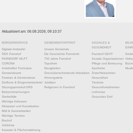
Aktualisiert am: 06.08.2026; 09:10:37
BÜRGERSERVICE
GEMEINDEPORTRAIT
SOZIALES &
BILD
GESUNDHEIT
EINR
Digitale Amtstafel
Unsere Gemeinde
ÖEK Parndorf
Die Geschichte Parndorfs
Parndorf GEHT
Kinde
PARNDORF HILFT
750 Jahre Parndorf
Soziale Organisationen
Volks
CORONA
Topothek
Pflege und Betreuung
Büche
Amtshelfer/ Formulare
Neuigkeiten
Apotheke
Musik
Gemeindeamt
Grenzüberschreitende Aktivitäten
Ärzte/Hebammen
Parteien & Gemeinderat
Ahnengalerie
Gesundheit
Dorfbote & Bürgermeisterbrief
Jubiläen
Tierärzte
Sitzungsprotokoll GRS
Religionen in Parndorf
Gesundheitsthemen
Bekanntmachungen
Leihomas
Sterbefälle
Gesundes Dorf
Wichtige Adressen
Abwasser und Kanalisation
Müll & Sammelstellen
Wichtige Termine
Bauhof
Jobbörse
Kataster & Flächenwidmung