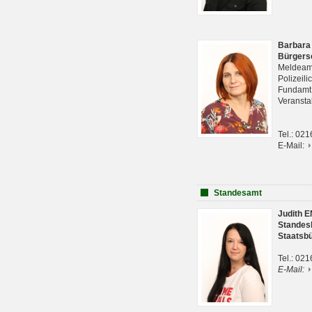
Barbara
Bürgers
Meldeam
Polizeil
Fundam
Veranst
Tel.: 02
E-Mail:
Standesamt
Judith 
Standes
Staatsb
Tel.: 02
E-Mail: