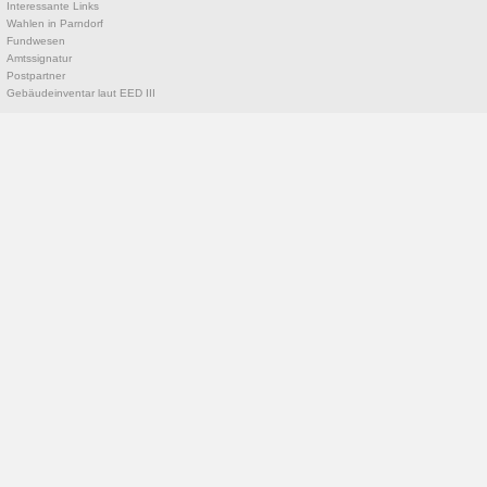
Interessante Links
Wahlen in Parndorf
Fundwesen
Amtssignatur
Postpartner
Gebäudeinventar laut EED III