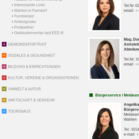
Interessante Links
Tel.Nr. 
Wahlen in Parndorf
email:
Fundwesen
Amtssignatur
Postpartner
Gebäudeinventar laut EED III
Mag. Do
GEMEINDEPORTRAIT
Amtsleit
Abteilun
SOZIALES & GESUNDHEIT
Tel.Nr.:
email:
BILDUNG & EINRICHTUNGEN
KULTUR, VEREINE & ORGANISATIONEN
UMWELT & NATUR
Bürgerservice / Meldea
WIRTSCHAFT & VERKEHR
Angelik
Bürgers
TOURISMUS
Meldeam
Wahlen
Tel.: 02
e-mail: