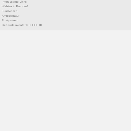
Interessante Links
Wahlen in Parndorf
Fundwesen
Amtssignatur
Postpartner
Gebäudeinventar laut EED III