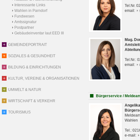
Interessante Links
Tel.Nr. 
Wahlen in Parndorf
email:
Fundwesen
Amtssignatur
Postpartner
Gebäudeinventar laut EED III
Mag. Do
GEMEINDEPORTRAIT
Amtsleit
Abteilun
SOZIALES & GESUNDHEIT
Tel.Nr.:
email:
BILDUNG & EINRICHTUNGEN
KULTUR, VEREINE & ORGANISATIONEN
UMWELT & NATUR
Bürgerservice / Meldea
WIRTSCHAFT & VERKEHR
Angelik
Bürgers
TOURISMUS
Meldeam
Wahlen
Tel.: 02
e-mail: