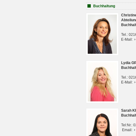
Buchhaltung
Christi
Abteilun
Buchhal
Tel.: 02
E-Mail:
Lydia G
Buchhal
Tel.: 02
E-Mail:
Sarah 
Buchhal
Tel:Nr.:
Email: