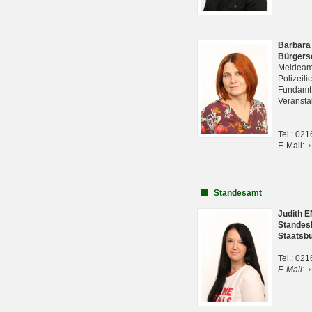
Barbara
Bürgers
Meldeam
Polizeil
Fundam
Veranst
Tel.: 02
E-Mail:
Standesamt
Judith 
Standes
Staatsb
Tel.: 02
E-Mail: