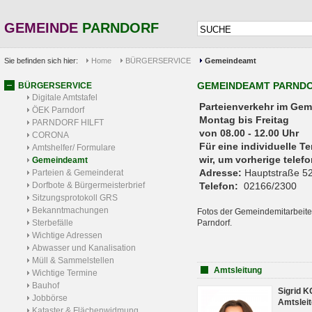
GEMEINDE
PARNDORF
Sie befinden sich hier:
Home
BÜRGERSERVICE
Gemeindeamt
GEMEINDEAMT PARND
BÜRGERSERVICE
Digitale Amtstafel
Parteienverkehr 
ÖEK Parndorf
Montag bis Freitag
PARNDORF HILFT
von 08.00 - 12.00 Uhr
CORONA
Für eine individuelle T
Amtshelfer/ Formulare
wir, um vorherige tele
Gemeindeamt
Adresse:
Hauptstraße 52
Parteien & Gemeinderat
Dorfbote & Bürgermeisterbrief
Telefon:
02166/2300
Sitzungsprotokoll GRS
Bekanntmachungen
Fotos der Gemeindemitarbeite
Sterbefälle
Parndorf.
Wichtige Adressen
Abwasser und Kanalisation
Müll & Sammelstellen
Amtsleitung
Wichtige Termine
Bauhof
Sigrid 
Jobbörse
Amtsleit
Kataster & Flächenwidmung