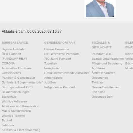
Aktualisiert am: 06.08.2026; 09:10:37
BÜRGERSERVICE
GEMEINDEPORTRAIT
SOZIALES &
BILD
GESUNDHEIT
EINR
Digitale Amtstafel
Unsere Gemeinde
ÖEK Parndorf
Die Geschichte Parndorfs
Parndorf GEHT
Kinde
PARNDORF HILFT
750 Jahre Parndorf
Soziale Organisationen
Volks
CORONA
Topothek
Pflege und Betreuung
Büche
Amtshelfer/ Formulare
Neuigkeiten
Apotheke
Musik
Gemeindeamt
Grenzüberschreitende Aktivitäten
Ärzte/Hebammen
Parteien & Gemeinderat
Ahnengalerie
Gesundheit
Dorfbote & Bürgermeisterbrief
Jubiläen
Tierärzte
Sitzungsprotokoll GRS
Religionen in Parndorf
Gesundheitsthemen
Bekanntmachungen
Leihomas
Sterbefälle
Gesundes Dorf
Wichtige Adressen
Abwasser und Kanalisation
Müll & Sammelstellen
Wichtige Termine
Bauhof
Jobbörse
Kataster & Flächenwidmung