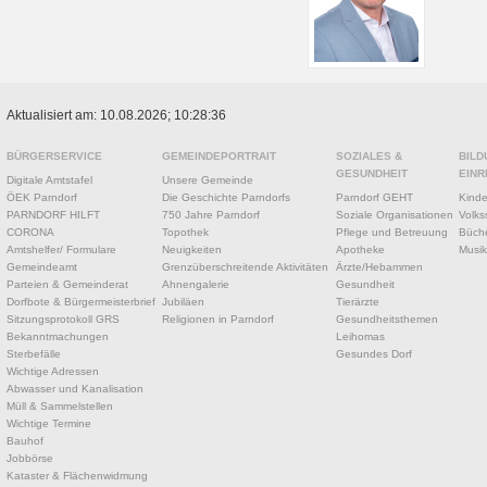
Aktualisiert am: 10.08.2026; 10:28:36
BÜRGERSERVICE
GEMEINDEPORTRAIT
SOZIALES &
BILD
GESUNDHEIT
EINR
Digitale Amtstafel
Unsere Gemeinde
ÖEK Parndorf
Die Geschichte Parndorfs
Parndorf GEHT
Kinde
PARNDORF HILFT
750 Jahre Parndorf
Soziale Organisationen
Volks
CORONA
Topothek
Pflege und Betreuung
Büche
Amtshelfer/ Formulare
Neuigkeiten
Apotheke
Musik
Gemeindeamt
Grenzüberschreitende Aktivitäten
Ärzte/Hebammen
Parteien & Gemeinderat
Ahnengalerie
Gesundheit
Dorfbote & Bürgermeisterbrief
Jubiläen
Tierärzte
Sitzungsprotokoll GRS
Religionen in Parndorf
Gesundheitsthemen
Bekanntmachungen
Leihomas
Sterbefälle
Gesundes Dorf
Wichtige Adressen
Abwasser und Kanalisation
Müll & Sammelstellen
Wichtige Termine
Bauhof
Jobbörse
Kataster & Flächenwidmung