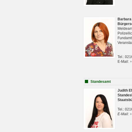
Barbara
Bürgers
Meldeam
Polizeil
Fundam
Veranst
Tel.: 02
E-Mail:
Standesamt
Judith 
Standes
Staatsb
Tel.: 02
E-Mail: