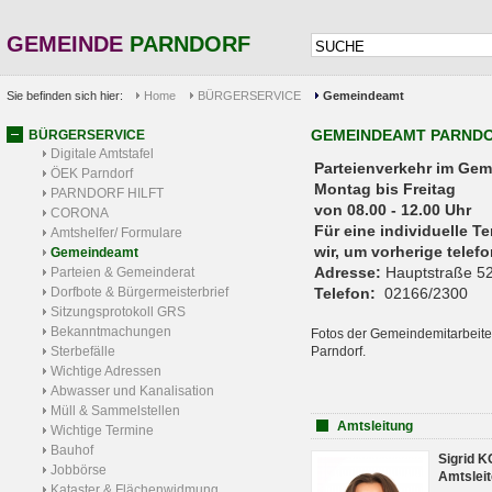
GEMEINDE
PARNDORF
Sie befinden sich hier:
Home
BÜRGERSERVICE
Gemeindeamt
GEMEINDEAMT PARND
BÜRGERSERVICE
Digitale Amtstafel
Parteienverkehr 
ÖEK Parndorf
Montag bis Freitag
PARNDORF HILFT
von 08.00 - 12.00 Uhr
CORONA
Für eine individuelle T
Amtshelfer/ Formulare
wir, um vorherige tele
Gemeindeamt
Adresse:
Hauptstraße 52
Parteien & Gemeinderat
Dorfbote & Bürgermeisterbrief
Telefon:
02166/2300
Sitzungsprotokoll GRS
Bekanntmachungen
Fotos der Gemeindemitarbeite
Sterbefälle
Parndorf.
Wichtige Adressen
Abwasser und Kanalisation
Müll & Sammelstellen
Amtsleitung
Wichtige Termine
Bauhof
Sigrid 
Jobbörse
Amtsleit
Kataster & Flächenwidmung