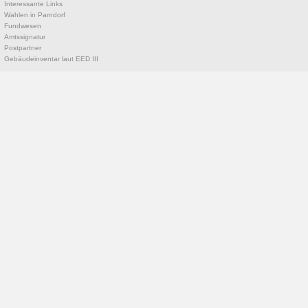
Interessante Links
Wahlen in Parndorf
Fundwesen
Amtssignatur
Postpartner
Gebäudeinventar laut EED III