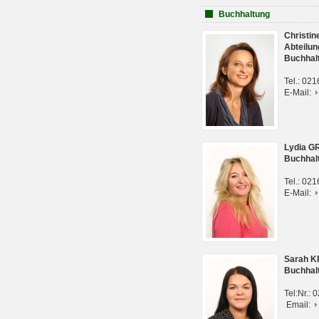
Buchhaltung
Christi
Abteilun
Buchhal
Tel.: 02
E-Mail:
Lydia G
Buchhal
Tel.: 02
E-Mail:
Sarah 
Buchhal
Tel:Nr.:
Email: