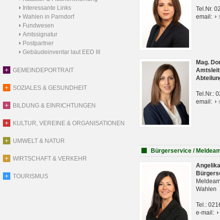
Interessante Links
Tel.Nr. 
Wahlen in Parndorf
email:
Fundwesen
Amtssignatur
Postpartner
Gebäudeinventar laut EED III
Mag. Do
GEMEINDEPORTRAIT
Amtsleit
Abteilun
SOZIALES & GESUNDHEIT
Tel.Nr.:
email:
BILDUNG & EINRICHTUNGEN
KULTUR, VEREINE & ORGANISATIONEN
UMWELT & NATUR
Bürgerservice / Meldea
WIRTSCHAFT & VERKEHR
Angelik
Bürgers
TOURISMUS
Meldeam
Wahlen
Tel.: 02
e-mail: