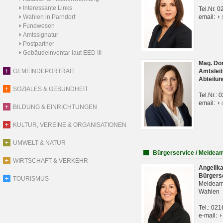
Interessante Links
Tel.Nr. 
Wahlen in Parndorf
email:
Fundwesen
Amtssignatur
Postpartner
Gebäudeinventar laut EED III
Mag. Do
GEMEINDEPORTRAIT
Amtsleit
Abteilun
SOZIALES & GESUNDHEIT
Tel.Nr.:
email:
BILDUNG & EINRICHTUNGEN
KULTUR, VEREINE & ORGANISATIONEN
UMWELT & NATUR
Bürgerservice / Meldea
WIRTSCHAFT & VERKEHR
Angelik
Bürgers
TOURISMUS
Meldeam
Wahlen
Tel.: 02
e-mail: