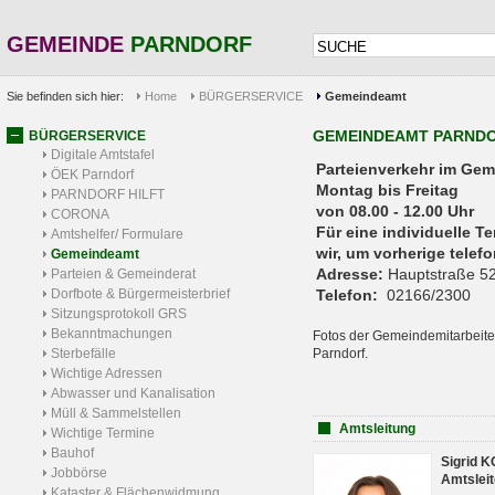
GEMEINDE
PARNDORF
Sie befinden sich hier:
Home
BÜRGERSERVICE
Gemeindeamt
GEMEINDEAMT PARND
BÜRGERSERVICE
Digitale Amtstafel
Parteienverkehr 
ÖEK Parndorf
Montag bis Freitag
PARNDORF HILFT
von 08.00 - 12.00 Uhr
CORONA
Für eine individuelle T
Amtshelfer/ Formulare
wir, um vorherige tele
Gemeindeamt
Adresse:
Hauptstraße 52
Parteien & Gemeinderat
Dorfbote & Bürgermeisterbrief
Telefon:
02166/2300
Sitzungsprotokoll GRS
Bekanntmachungen
Fotos der Gemeindemitarbeite
Sterbefälle
Parndorf.
Wichtige Adressen
Abwasser und Kanalisation
Müll & Sammelstellen
Amtsleitung
Wichtige Termine
Bauhof
Sigrid 
Jobbörse
Amtsleit
Kataster & Flächenwidmung