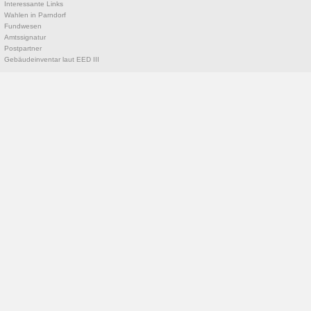
Interessante Links
Wahlen in Parndorf
Fundwesen
Amtssignatur
Postpartner
Gebäudeinventar laut EED III