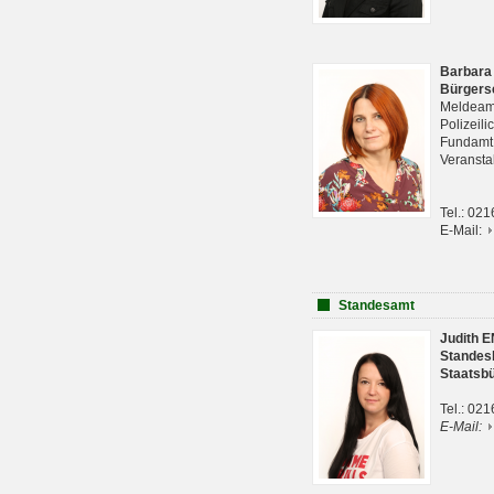
Barbara
Bürgers
Meldeam
Polizeil
Fundam
Veranst
Tel.: 02
E-Mail:
Standesamt
Judith 
Standes
Staatsb
Tel.: 02
E-Mail: