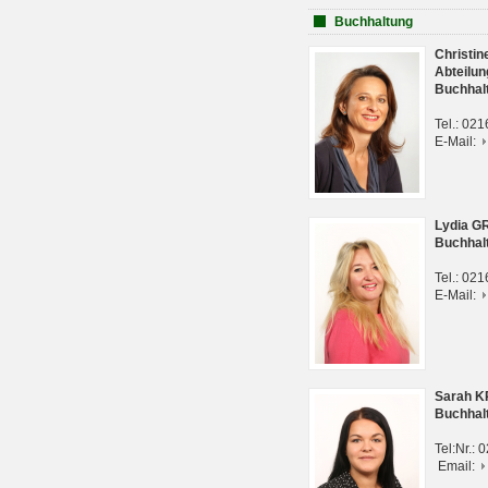
Buchhaltung
Christi
Abteilun
Buchhal
Tel.: 02
E-Mail:
Lydia G
Buchhal
Tel.: 02
E-Mail:
Sarah 
Buchhal
Tel:Nr.:
Email: