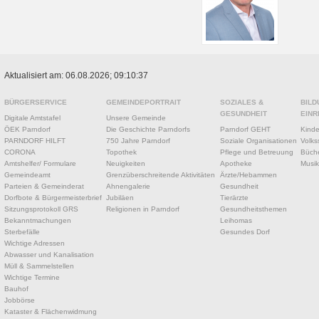
Aktualisiert am: 06.08.2026; 09:10:37
BÜRGERSERVICE
GEMEINDEPORTRAIT
SOZIALES &
BILD
GESUNDHEIT
EINR
Digitale Amtstafel
Unsere Gemeinde
ÖEK Parndorf
Die Geschichte Parndorfs
Parndorf GEHT
Kinde
PARNDORF HILFT
750 Jahre Parndorf
Soziale Organisationen
Volks
CORONA
Topothek
Pflege und Betreuung
Büche
Amtshelfer/ Formulare
Neuigkeiten
Apotheke
Musik
Gemeindeamt
Grenzüberschreitende Aktivitäten
Ärzte/Hebammen
Parteien & Gemeinderat
Ahnengalerie
Gesundheit
Dorfbote & Bürgermeisterbrief
Jubiläen
Tierärzte
Sitzungsprotokoll GRS
Religionen in Parndorf
Gesundheitsthemen
Bekanntmachungen
Leihomas
Sterbefälle
Gesundes Dorf
Wichtige Adressen
Abwasser und Kanalisation
Müll & Sammelstellen
Wichtige Termine
Bauhof
Jobbörse
Kataster & Flächenwidmung