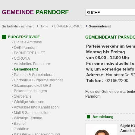
GEMEINDE
PARNDORF
Sie befinden sich hier:
Home
BÜRGERSERVICE
Gemeindeamt
GEMEINDEAMT PARND
BÜRGERSERVICE
Digitale Amtstafel
Parteienverkehr 
ÖEK Parndorf
Montag bis Freitag
PARNDORF HILFT
von 08.00 - 12.00 Uhr
CORONA
Für eine individuelle T
Amtshelfer/ Formulare
wir, um vorherige tele
Gemeindeamt
Adresse:
Hauptstraße 52
Parteien & Gemeinderat
Dorfbote & Bürgermeisterbrief
Telefon:
02166/2300
Sitzungsprotokoll GRS
Bekanntmachungen
Fotos der Gemeindemitarbeite
Sterbefälle
Parndorf.
Wichtige Adressen
Abwasser und Kanalisation
Müll & Sammelstellen
Amtsleitung
Wichtige Termine
Bauhof
Sigrid 
Jobbörse
Amtsleit
Kataster & Flächenwidmung