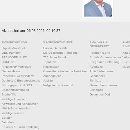
Aktualisiert am: 06.08.2026; 09:10:37
BÜRGERSERVICE
GEMEINDEPORTRAIT
SOZIALES &
BILD
GESUNDHEIT
EINR
Digitale Amtstafel
Unsere Gemeinde
ÖEK Parndorf
Die Geschichte Parndorfs
Parndorf GEHT
Kinde
PARNDORF HILFT
750 Jahre Parndorf
Soziale Organisationen
Volks
CORONA
Topothek
Pflege und Betreuung
Büche
Amtshelfer/ Formulare
Neuigkeiten
Apotheke
Musik
Gemeindeamt
Grenzüberschreitende Aktivitäten
Ärzte/Hebammen
Parteien & Gemeinderat
Ahnengalerie
Gesundheit
Dorfbote & Bürgermeisterbrief
Jubiläen
Tierärzte
Sitzungsprotokoll GRS
Religionen in Parndorf
Gesundheitsthemen
Bekanntmachungen
Leihomas
Sterbefälle
Gesundes Dorf
Wichtige Adressen
Abwasser und Kanalisation
Müll & Sammelstellen
Wichtige Termine
Bauhof
Jobbörse
Kataster & Flächenwidmung