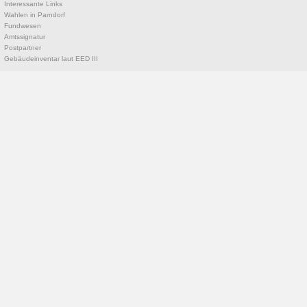
Interessante Links
Wahlen in Parndorf
Fundwesen
Amtssignatur
Postpartner
Gebäudeinventar laut EED III