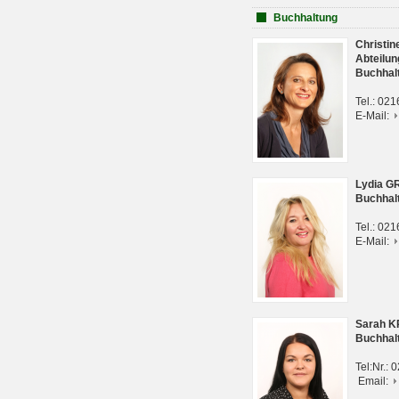
Buchhaltung
Christi
Abteilun
Buchhal
Tel.: 02
E-Mail:
Lydia G
Buchhal
Tel.: 02
E-Mail:
Sarah 
Buchhal
Tel:Nr.:
Email: