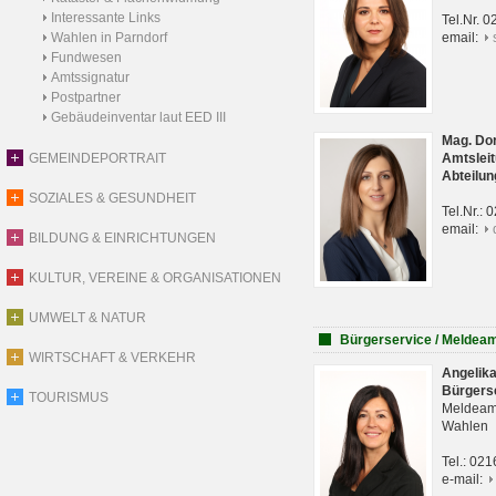
Interessante Links
Tel.Nr. 
Wahlen in Parndorf
email:
Fundwesen
Amtssignatur
Postpartner
Gebäudeinventar laut EED III
Mag. Do
GEMEINDEPORTRAIT
Amtsleit
Abteilun
SOZIALES & GESUNDHEIT
Tel.Nr.:
email:
BILDUNG & EINRICHTUNGEN
KULTUR, VEREINE & ORGANISATIONEN
UMWELT & NATUR
Bürgerservice / Meldea
WIRTSCHAFT & VERKEHR
Angelik
Bürgers
TOURISMUS
Meldeam
Wahlen
Tel.: 02
e-mail: