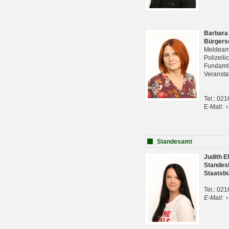
Barbara
Bürgers
Meldeam
Polizeil
Fundam
Veranst
Tel.: 02
E-Mail:
Standesamt
Judith 
Standes
Staatsb
Tel.: 02
E-Mail: