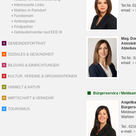
Interessante Links
Tel.Nr. 
Wahlen in Parndorf
email:
Fundwesen
Amtssignatur
Postpartner
Gebäudeinventar laut EED III
Mag. Do
GEMEINDEPORTRAIT
Amtsleit
Abteilun
SOZIALES & GESUNDHEIT
Tel.Nr.:
email:
BILDUNG & EINRICHTUNGEN
KULTUR, VEREINE & ORGANISATIONEN
UMWELT & NATUR
Bürgerservice / Meldea
WIRTSCHAFT & VERKEHR
Angelik
Bürgers
TOURISMUS
Meldeam
Wahlen
Tel.: 02
e-mail: