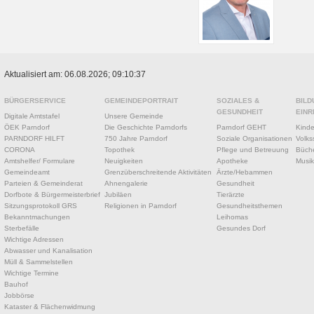
Aktualisiert am: 06.08.2026; 09:10:37
BÜRGERSERVICE
GEMEINDEPORTRAIT
SOZIALES &
BILD
GESUNDHEIT
EINR
Digitale Amtstafel
Unsere Gemeinde
ÖEK Parndorf
Die Geschichte Parndorfs
Parndorf GEHT
Kinde
PARNDORF HILFT
750 Jahre Parndorf
Soziale Organisationen
Volks
CORONA
Topothek
Pflege und Betreuung
Büche
Amtshelfer/ Formulare
Neuigkeiten
Apotheke
Musik
Gemeindeamt
Grenzüberschreitende Aktivitäten
Ärzte/Hebammen
Parteien & Gemeinderat
Ahnengalerie
Gesundheit
Dorfbote & Bürgermeisterbrief
Jubiläen
Tierärzte
Sitzungsprotokoll GRS
Religionen in Parndorf
Gesundheitsthemen
Bekanntmachungen
Leihomas
Sterbefälle
Gesundes Dorf
Wichtige Adressen
Abwasser und Kanalisation
Müll & Sammelstellen
Wichtige Termine
Bauhof
Jobbörse
Kataster & Flächenwidmung