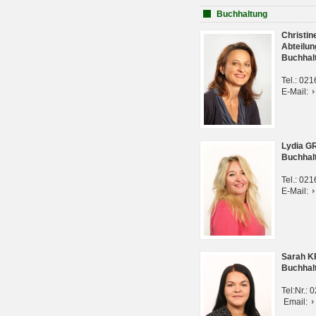
Buchhaltung
Christi
Abteilun
Buchhal
Tel.: 02
E-Mail:
Lydia G
Buchhal
Tel.: 02
E-Mail:
Sarah 
Buchhal
Tel:Nr.:
Email: