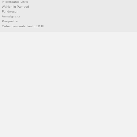
Interessante Links
Wahlen in Parndorf
Fundwesen
Amtssignatur
Postpartner
Gebäudeinventar laut EED III