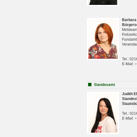
Barbara
Bürgers
Meldeam
Polizeil
Fundam
Veranst
Tel.: 02
E-Mail:
Standesamt
Judith 
Standes
Staatsb
Tel.: 02
E-Mail: