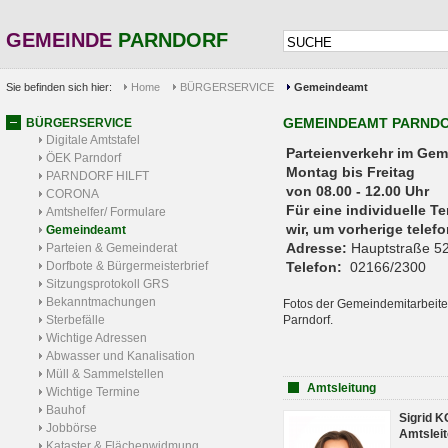
GEMEINDE
PARNDORF
Sie befinden sich hier:
Home
BÜRGERSERVICE
Gemeindeamt
GEMEINDEAMT PARND
BÜRGERSERVICE
Digitale Amtstafel
Parteienverkehr 
ÖEK Parndorf
Montag bis Freitag
PARNDORF HILFT
von 08.00 - 12.00 Uhr
CORONA
Für eine individuelle T
Amtshelfer/ Formulare
wir, um vorherige tele
Gemeindeamt
Adresse:
Hauptstraße 52
Parteien & Gemeinderat
Dorfbote & Bürgermeisterbrief
Telefon:
02166/2300
Sitzungsprotokoll GRS
Bekanntmachungen
Fotos der Gemeindemitarbeite
Sterbefälle
Parndorf.
Wichtige Adressen
Abwasser und Kanalisation
Müll & Sammelstellen
Amtsleitung
Wichtige Termine
Bauhof
Sigrid 
Jobbörse
Amtsleit
Kataster & Flächenwidmung