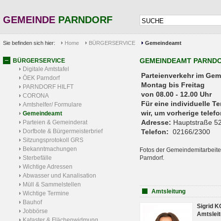
GEMEINDE
PARNDORF
Sie befinden sich hier:
Home
BÜRGERSERVICE
Gemeindeamt
GEMEINDEAMT PARND
BÜRGERSERVICE
Digitale Amtstafel
Parteienverkehr 
ÖEK Parndorf
Montag bis Freitag
PARNDORF HILFT
von 08.00 - 12.00 Uhr
CORONA
Für eine individuelle T
Amtshelfer/ Formulare
wir, um vorherige tele
Gemeindeamt
Adresse:
Hauptstraße 52
Parteien & Gemeinderat
Dorfbote & Bürgermeisterbrief
Telefon:
02166/2300
Sitzungsprotokoll GRS
Bekanntmachungen
Fotos der Gemeindemitarbeite
Sterbefälle
Parndorf.
Wichtige Adressen
Abwasser und Kanalisation
Müll & Sammelstellen
Amtsleitung
Wichtige Termine
Bauhof
Sigrid 
Jobbörse
Amtsleit
Kataster & Flächenwidmung