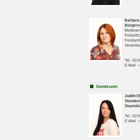
Barbara
Bürgers
Meldeam
Polizeil
Fundam
Veranst
Tel.: 02
E-Mail:
Standesamt
Judith 
Standes
Staatsb
Tel.: 02
E-Mail: