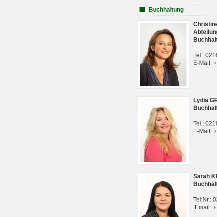
Buchhaltung
Christi
Abteilun
Buchhal
Tel.: 02
E-Mail:
Lydia G
Buchhal
Tel.: 02
E-Mail:
Sarah 
Buchhal
Tel:Nr.:
Email: