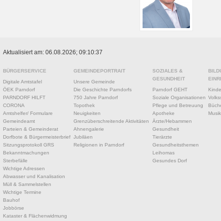
Aktualisiert am: 06.08.2026; 09:10:37
BÜRGERSERVICE
GEMEINDEPORTRAIT
SOZIALES &
BILD
GESUNDHEIT
EINR
Digitale Amtstafel
Unsere Gemeinde
ÖEK Parndorf
Die Geschichte Parndorfs
Parndorf GEHT
Kinde
PARNDORF HILFT
750 Jahre Parndorf
Soziale Organisationen
Volks
CORONA
Topothek
Pflege und Betreuung
Büche
Amtshelfer/ Formulare
Neuigkeiten
Apotheke
Musik
Gemeindeamt
Grenzüberschreitende Aktivitäten
Ärzte/Hebammen
Parteien & Gemeinderat
Ahnengalerie
Gesundheit
Dorfbote & Bürgermeisterbrief
Jubiläen
Tierärzte
Sitzungsprotokoll GRS
Religionen in Parndorf
Gesundheitsthemen
Bekanntmachungen
Leihomas
Sterbefälle
Gesundes Dorf
Wichtige Adressen
Abwasser und Kanalisation
Müll & Sammelstellen
Wichtige Termine
Bauhof
Jobbörse
Kataster & Flächenwidmung