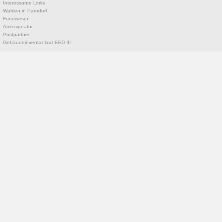
Interessante Links
Wahlen in Parndorf
Fundwesen
Amtssignatur
Postpartner
Gebäudeinventar laut EED III