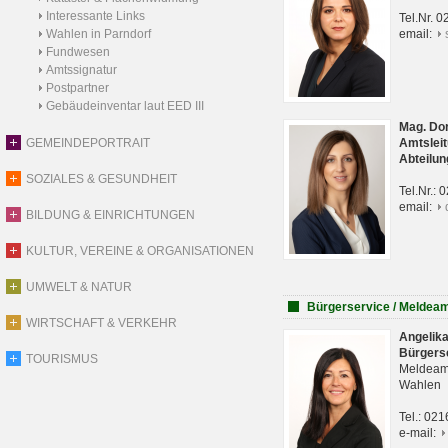
Interessante Links
Tel.Nr. 
Wahlen in Parndorf
email:
Fundwesen
Amtssignatur
Postpartner
Gebäudeinventar laut EED III
Mag. Do
GEMEINDEPORTRAIT
Amtsleit
Abteilun
SOZIALES & GESUNDHEIT
Tel.Nr.:
email:
BILDUNG & EINRICHTUNGEN
KULTUR, VEREINE & ORGANISATIONEN
UMWELT & NATUR
Bürgerservice / Meldea
WIRTSCHAFT & VERKEHR
Angelik
Bürgers
TOURISMUS
Meldeam
Wahlen
Tel.: 02
e-mail: