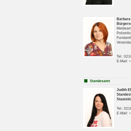
Barbara
Bürgers
Meldeam
Polizeil
Fundam
Veranst
Tel.: 02
E-Mail:
Standesamt
Judith 
Standes
Staatsb
Tel.: 02
E-Mail: