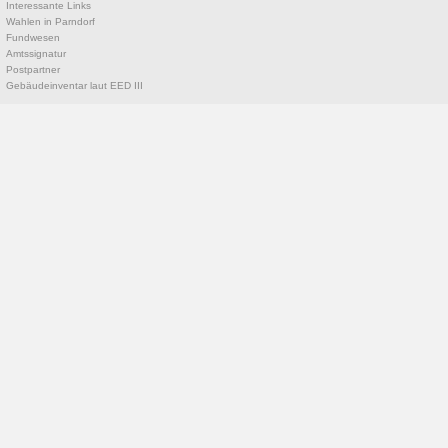
Interessante Links
Wahlen in Parndorf
Fundwesen
Amtssignatur
Postpartner
Gebäudeinventar laut EED III