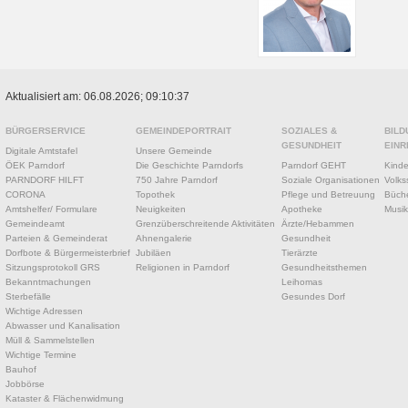
Aktualisiert am: 06.08.2026; 09:10:37
BÜRGERSERVICE
GEMEINDEPORTRAIT
SOZIALES &
BILD
GESUNDHEIT
EINR
Digitale Amtstafel
Unsere Gemeinde
ÖEK Parndorf
Die Geschichte Parndorfs
Parndorf GEHT
Kinde
PARNDORF HILFT
750 Jahre Parndorf
Soziale Organisationen
Volks
CORONA
Topothek
Pflege und Betreuung
Büche
Amtshelfer/ Formulare
Neuigkeiten
Apotheke
Musik
Gemeindeamt
Grenzüberschreitende Aktivitäten
Ärzte/Hebammen
Parteien & Gemeinderat
Ahnengalerie
Gesundheit
Dorfbote & Bürgermeisterbrief
Jubiläen
Tierärzte
Sitzungsprotokoll GRS
Religionen in Parndorf
Gesundheitsthemen
Bekanntmachungen
Leihomas
Sterbefälle
Gesundes Dorf
Wichtige Adressen
Abwasser und Kanalisation
Müll & Sammelstellen
Wichtige Termine
Bauhof
Jobbörse
Kataster & Flächenwidmung