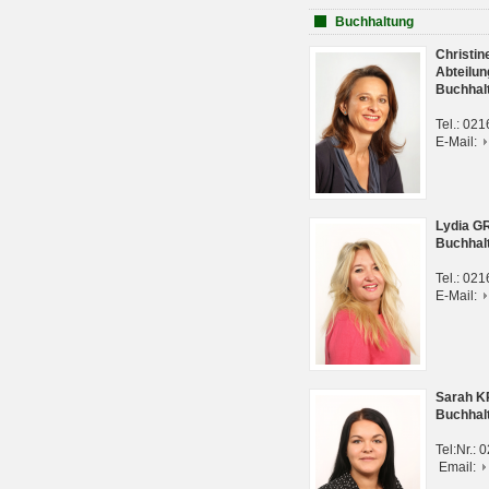
Buchhaltung
Christi
Abteilun
Buchhal
Tel.: 02
E-Mail:
Lydia G
Buchhal
Tel.: 02
E-Mail:
Sarah 
Buchhal
Tel:Nr.:
Email: