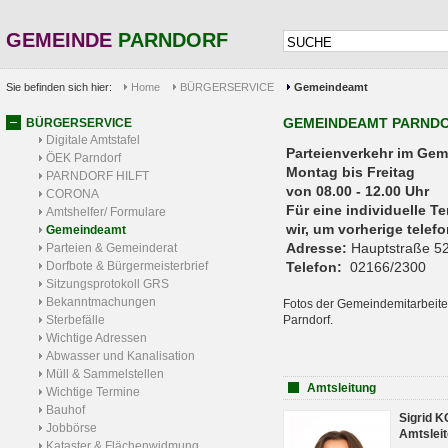
GEMEINDE
PARNDORF
Sie befinden sich hier:
Home
BÜRGERSERVICE
Gemeindeamt
GEMEINDEAMT PARND
BÜRGERSERVICE
Digitale Amtstafel
Parteienverkehr 
ÖEK Parndorf
Montag bis Freitag
PARNDORF HILFT
von 08.00 - 12.00 Uhr
CORONA
Für eine individuelle T
Amtshelfer/ Formulare
wir, um vorherige tele
Gemeindeamt
Adresse:
Hauptstraße 52
Parteien & Gemeinderat
Dorfbote & Bürgermeisterbrief
Telefon:
02166/2300
Sitzungsprotokoll GRS
Bekanntmachungen
Fotos der Gemeindemitarbeite
Sterbefälle
Parndorf.
Wichtige Adressen
Abwasser und Kanalisation
Müll & Sammelstellen
Amtsleitung
Wichtige Termine
Bauhof
Sigrid 
Jobbörse
Amtsleit
Kataster & Flächenwidmung