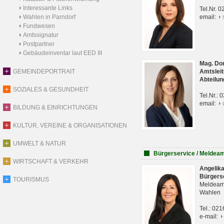
Interessante Links
Tel.Nr. 
Wahlen in Parndorf
email:
Fundwesen
Amtssignatur
Postpartner
Gebäudeinventar laut EED III
Mag. Do
GEMEINDEPORTRAIT
Amtsleit
Abteilun
SOZIALES & GESUNDHEIT
Tel.Nr.:
email:
BILDUNG & EINRICHTUNGEN
KULTUR, VEREINE & ORGANISATIONEN
UMWELT & NATUR
Bürgerservice / Meldea
WIRTSCHAFT & VERKEHR
Angelik
Bürgers
TOURISMUS
Meldeam
Wahlen
Tel.: 02
e-mail: